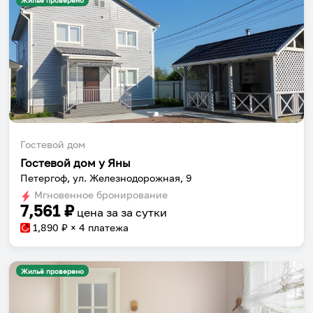
Жильё проверено
Гостевой дом
Гостевой дом у Яны
Петергоф, ул. Железнодорожная, 9
Мгновенное бронирование
7,561
₽
цена за
за сутки
1,890
₽ × 4 платежа
Жильё проверено