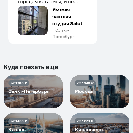
городам катаемся, и не
только в России. Сервис на
Уютная
отличном уровне. Хозяин
частная
апартаментов доброй души
студия Salut!
человек, всегда можно
г Санкт-
Петербург
договориться, подскажет
что как и почему.
Рекомендуем на 100% и вам,
и друзьям и сами будем
приезжать еще...
Куда поехать еще
от
1700
₽
от
1940
₽
Санкт-Петербург
Москва
от
1490
₽
от
1270
₽
Казань
Кисловодск