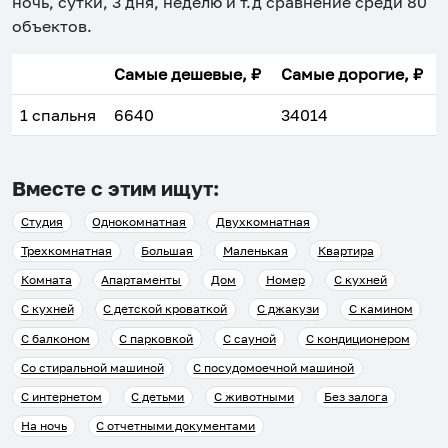
ночь, сутки, 3 дня, неделю и т.д сравнение среди
80
объектов
.
Самые дешевые, ₽
Самые дорогие, ₽
1 спальня
6640
34014
Вместе с этим ищут:
Студия
Однокомнатная
Двухкомнатная
Трехкомнатная
Большая
Маленькая
Квартира
Комната
Апартаменты
Дом
Номер
С кухней
С кухней
С детской кроваткой
С джакузи
С камином
С балконом
С парковкой
С сауной
С кондиционером
Со стиральной машиной
С посудомоечной машиной
С интернетом
С детьми
С животными
Без залога
На ночь
С отчетными документами