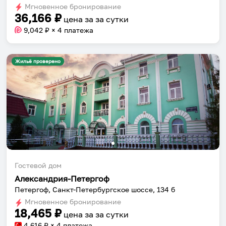
Мгновенное бронирование
changing
changing
36,166
₽
цена за
за сутки
dates.
dates.
9,042
₽ × 4 платежа
Жильё проверено
Гостевой дом
Александрия-Петергоф
Петергоф, Санкт-Петербургское шоссе, 134 б
Мгновенное бронирование
18,465
₽
цена за
за сутки
4,616
₽ × 4 платежа