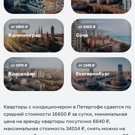
от
1800
₽
от
2300
₽
Калининград
Сочи
от
1970
₽
от
1345
₽
Краснодар
Екатеринбург
Квартиры с кондиционером в Петергофе
сдаются по
средней стоимости
16600
₽ за сутки, минимальная
цена на аренду квартиры посуточно
6640
₽,
максимальная стоимость
34014
₽, снять можно на