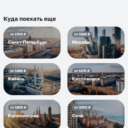
Рекомендуем на 100% и вам,
и друзьям и сами будем
приезжать еще...
Куда поехать еще
от
1700
₽
от
1940
₽
Санкт-Петербург
Москва
от
1490
₽
от
1270
₽
Казань
Кисловодск
от
1800
₽
от
2300
₽
Калининград
Сочи