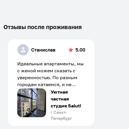
changing
changing
dates.
dates.
Отзывы после проживания
Станислав
5.00
Идеальные апартаменты, мы
с женой можем сказать с
уверенностью. По разным
городам катаемся, и не
только в России. Сервис на
Уютная
отличном уровне. Хозяин
частная
апартаментов доброй души
студия Salut!
человек, всегда можно
г Санкт-
Петербург
договориться, подскажет
что как и почему.