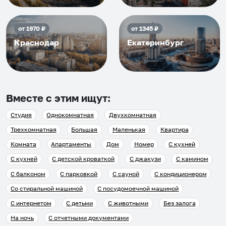
от
1970
₽
от
1345
₽
Краснодар
Екатеринбург
Вместе с этим ищут:
Студия
Однокомнатная
Двухкомнатная
Трехкомнатная
Большая
Маленькая
Квартира
Комната
Апартаменты
Дом
Номер
С кухней
С кухней
С детской кроваткой
С джакузи
С камином
С балконом
С парковкой
С сауной
С кондиционером
Со стиральной машиной
С посудомоечной машиной
С интернетом
С детьми
С животными
Без залога
На ночь
С отчетными документами