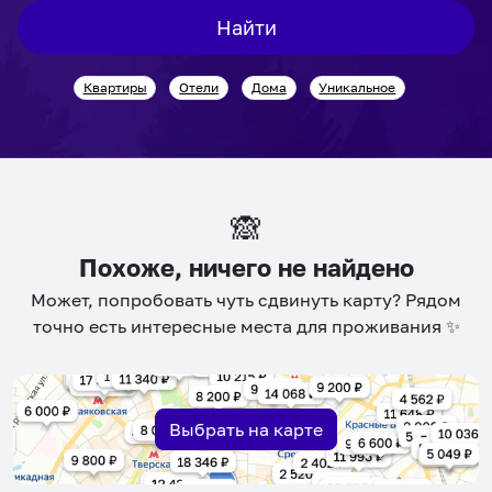
interact
interact
Найти
with
with
the
the
Квартиры
Отели
Дома
Уникальное
calendar
calendar
and
and
select
select
a
a
date.
date.
🙈
Press
Press
the
the
Похоже, ничего не найдено
question
question
Может, попробовать чуть сдвинуть карту? Рядом
mark
mark
точно есть интересные места для проживания ✨
key
key
to
to
get
get
the
the
Выбрать на карте
keyboard
keyboard
shortcuts
shortcuts
for
for