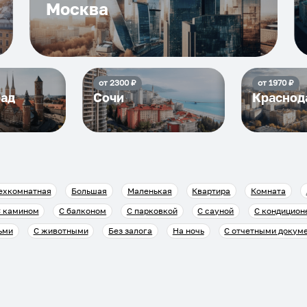
Москва
от
2300
₽
от
1970
₽
рад
Сочи
Краснод
ехкомнатная
Большая
Маленькая
Квартира
Комната
 камином
С балконом
С парковкой
С сауной
С кондицион
ьми
С животными
Без залога
На ночь
С отчетными докум