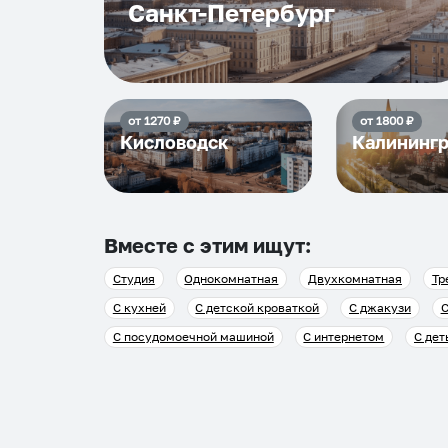
Санкт-Петербург
от
1270
₽
от
1800
₽
Кисловодск
Калининг
Вместе с этим ищут:
Студия
Однокомнатная
Двухкомнатная
Тр
С кухней
С детской кроваткой
С джакузи
С
С посудомоечной машиной
С интернетом
С дет