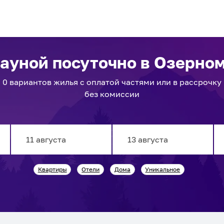
сауной посуточно
в Озерно
0
вариантов
жилья с оплатой частями или в рассрочку
без комиссии
Navigate
Navigate
Квартиры
Отели
Дома
Уникальное
forward
backward
to
to
interact
interact
with
with
the
the