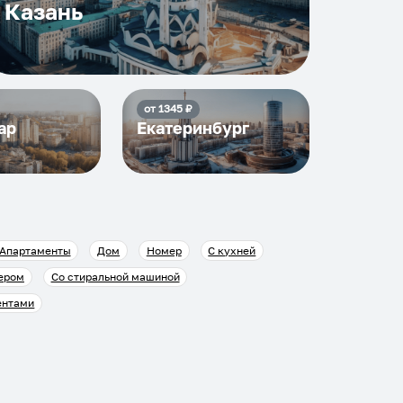
Казань
от
1345
₽
ар
Екатеринбург
Апартаменты
Дом
Номер
С кухней
ером
Со стиральной машиной
ентами