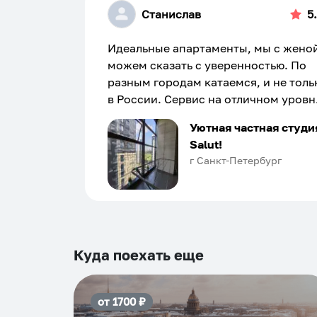
Станислав
5
Идеальные апартаменты, мы с жено
можем сказать с уверенностью. По
разным городам катаемся, и не толь
в России. Сервис на отличном уровн
Хозяин апартаментов доброй души
Уютная частная студи
человек, всегда можно договориться
Salut!
подскажет что как и почему.
г Санкт-Петербург
Рекомендуем на 100% и вам, и друз
и сами будем приезжать еще...
Куда поехать еще
от
1700
₽