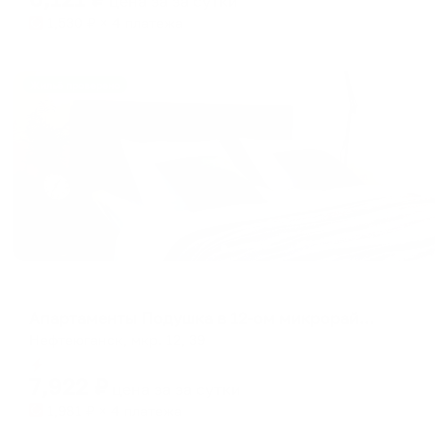
цена за
за сутки
1,530
₽ × 4 платежа
Жильё проверено
Апартаменты в разных районах города
Апартаменты Подушка в 12-ом микрорайоне 39
Нефтеюганск, мкр. 12, 39
Мгновенное бронирование
7,922
₽
цена за
за сутки
1,981
₽ × 4 платежа