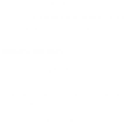
дня, неделю и т.д сравнение среди
340
объектов
.
Самые дешевые, ₽
Самые дорогие, ₽
1 спальня
4772
16128
Вместе с этим ищут:
Студия
Однокомнатная
Двухкомнатная
Трехкомнатная
Большая
Маленькая
Квартира
Комната
Апартаменты
Дом
Номер
С кухней
С кухней
С детской кроваткой
С джакузи
С камином
С балконом
С парковкой
С сауной
С кондиционером
Со стиральной машиной
С посудомоечной машиной
С интернетом
С детьми
С животными
Без залога
На ночь
С отчетными документами