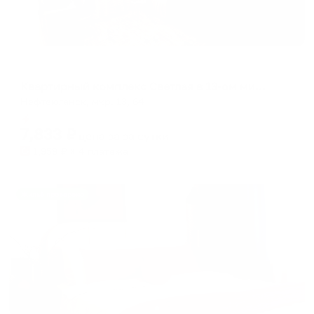
Апартаменты в разных районах города
Квартирный комплекс Светлая в 13-ом микройрайоне 64
Нефтеюганск, мкр. 13, 64
Мгновенное бронирование
7,833
₽
цена за
за сутки
1,958
₽ × 4 платежа
Жильё проверено