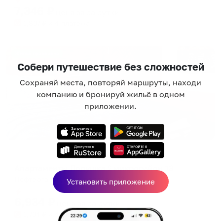
7,346
₽
цена за
за сутки
1,837
₽ × 4 платежа
Жильё проверено
Собери путешествие без сложностей
Сохраняй места, повторяй маршруты, находи
компанию и бронируй жильё в одном
приложении.
Апартаменты в разных районах города
Апартаменты Подушка 2 микрорайон 13
Нефтеюганск, 2 микрорайон, 13
Установить приложение
Мгновенное бронирование
6,934
₽
цена за
за сутки
1,734
₽ × 4 платежа