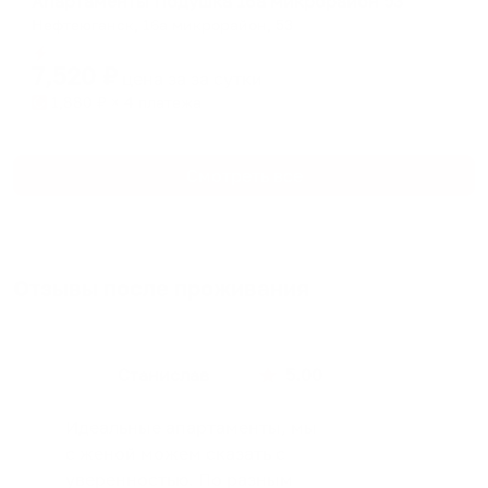
Апартаменты Подушка 16а микрорайон 53
Нефтеюганск, 16а микрорайон, 53
Мгновенное бронирование
7,520
₽
цена за
за сутки
1,880
₽ × 4 платежа
Смотреть все
Отзывы после проживания
Станислав
5.00
Идеальные апартаменты, мы
с женой можем сказать с
уверенностью. По разным