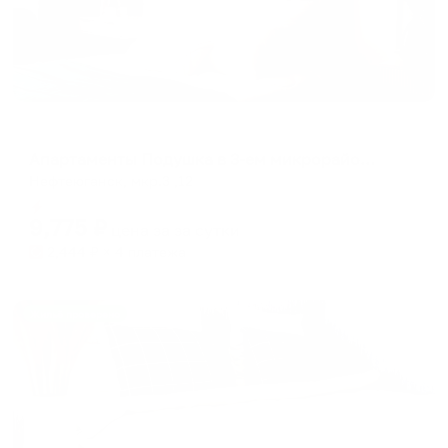
Апартаменты в разных районах города
Апартаменты Подушка в 3-ем микрорайоне 12
Нефтеюганск, мкр.3 ,12
Мгновенное бронирование
9,775
₽
цена за
за сутки
2,444
₽ × 4 платежа
Жильё проверено