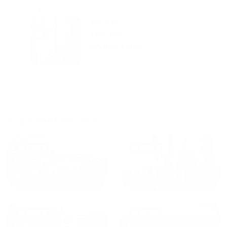
городам катаемся, и не
только в России. Сервис на
Уютная
отличном уровне. Хозяин
частная
апартаментов доброй души
студия Salut!
человек, всегда можно
г Санкт-
Петербург
договориться, подскажет
что как и почему.
Рекомендуем на 100% и вам,
и друзьям и сами будем
приезжать еще...
Куда поехать еще
от
1700
₽
от
1940
₽
Санкт-Петербург
Москва
от
1490
₽
от
1270
₽
Казань
Кисловодск