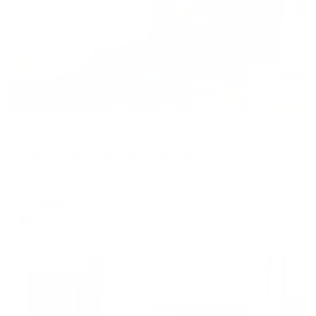
Апартаменты в разных районах города
Квартирный комплекс Светлая в 6-ом микройрайоне 7
Нефтеюганск, мкр. 6, 7
Мгновенное бронирование
7,459
₽
цена за
за сутки
1,865
₽ × 4 платежа
Жильё проверено