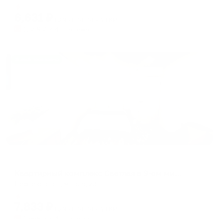
Мгновенное бронирование
changing
changing
6,631
₽
цена за
за сутки
dates.
dates.
1,658
₽ × 4 платежа
Жильё проверено
Апартаменты в разных районах города
Квартирный комплекс Светлая в 9-ом микройрайоне 23
Нефтеюганск, мкр. 9, 23
Мгновенное бронирование
7,833
₽
цена за
за сутки
1,958
₽ × 4 платежа