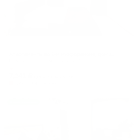
Апартаменты в разных районах города
Апартаменты во 2-м микрорайоне, дом 11
Нефтеюганск, 2-й микрорайон, 11
Мгновенное бронирование
7,141
₽
цена за
за сутки
1,785
₽ × 4 платежа
Жильё проверено