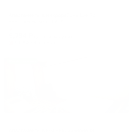
Апартаменты в разных районах города
Апартаменты в микрорайоне 11-й 72
Нефтеюганск, мкр. 11-й, 72
Мгновенное бронирование
9,794
₽
цена за
за сутки
2,449
₽ × 4 платежа
Жильё проверено
Апартаменты в разных районах города
Апартаменты в 8-м микрорайоне 13