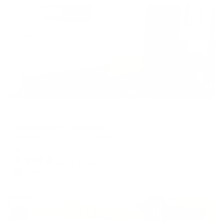
Жильё проверено
Апартаменты в разных районах города
Квартира у тц Рандеву
Нефтеюганск, 8 микрорайон 17
Мгновенное бронирование
6,376
₽
цена за
за сутки
1,594
₽ × 4 платежа
Жильё проверено