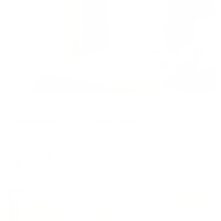
Жильё проверено
Апартаменты в разных районах города
Апартаменты в 17- м микрорайоне 1
Нефтеюганск, 1 к1, 17-й микрорайон, Нефтеюганск, Ханты-Мансийский автономный округ — Югра, Уральский федеральный округ, 628305, Россия
Мгновенное бронирование
7,396
₽
цена за
за сутки
1,849
₽ × 4 платежа
Жильё проверено