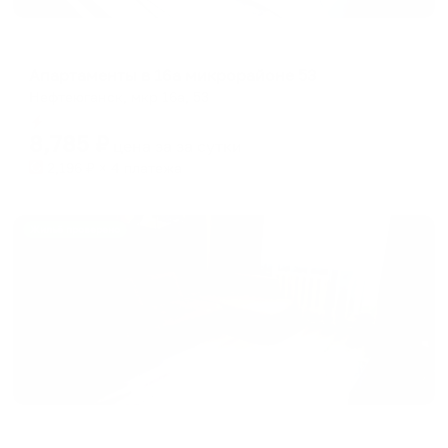
Апартаменты в разных районах города
Апартаменты в 16а микрорайоне 53
Нефтеюганск, мкр 16а, 53
Мгновенное бронирование
8,785
₽
цена за
за сутки
2,196
₽ × 4 платежа
Жильё проверено
Апартаменты в разных районах города