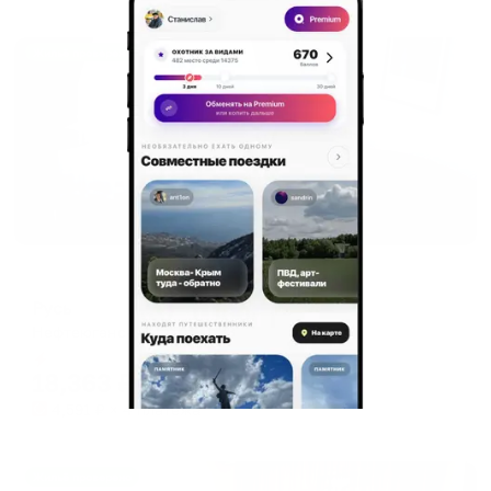
Жильё проверено
Отель
Русь
Нефтеюганск, 14 м/р-н, 33
Мгновенное бронирование
18,363
₽
цена за
за сутки
4,591
₽ × 4 платежа
Жильё проверено