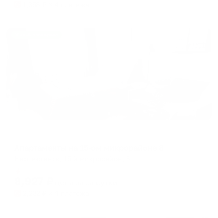
1,358
₽ × 4 платежа
Жильё проверено
Апартаменты в разных районах города
Апартаменты на 15-ом микрорайоне 8
Нефтеюганск, 15-й микрорайон, 8
Мгновенное бронирование
8,927
₽
цена за
за сутки
2,232
₽ × 4 платежа