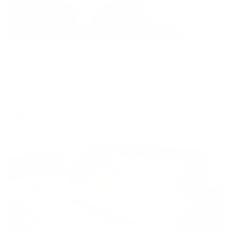
Апартаменты в разных районах города
Апартаменты Подушка в 6-ом микрорайоне 7
Нефтеюганск, мкр. 6, д.7
Мгновенное бронирование
7,145
₽
цена за
за сутки
1,786
₽ × 4 платежа
Жильё проверено