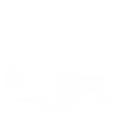
Апартаменты в разных районах города
Апартаменты в 13-м микрорайоне 28
Нефтеюганск, 13 микрорайон, 28
Мгновенное бронирование
6,376
₽
цена за
за сутки
1,594
₽ × 4 платежа
Жильё проверено
Апартаменты в разных районах города
Апартаменты в микрорайоне 11В
Нефтеюганск, мкр. 11В микрорайон, 5