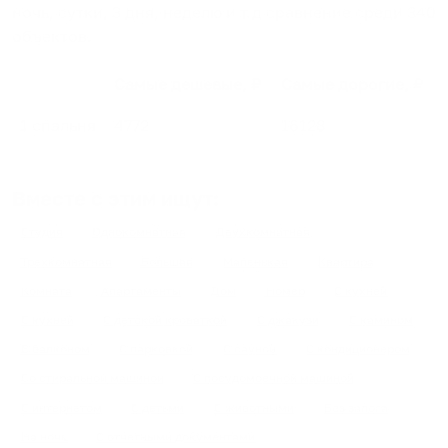
ночь, сутки, 3 дня, неделю и т.д сравнение среди
340
объектов
.
Самые дешевые, ₽
Самые дорогие, ₽
1 спальня
4772
16128
Вместе с этим ищут:
Студия
Однокомнатная
Двухкомнатная
Трехкомнатная
Большая
Маленькая
Квартира
Комната
Апартаменты
Дом
Номер
С кухней
С кухней
С детской кроваткой
С джакузи
С камином
С балконом
С парковкой
С сауной
С кондиционером
Со стиральной машиной
С посудомоечной машиной
С интернетом
С детьми
С животными
Без залога
На ночь
С отчетными документами