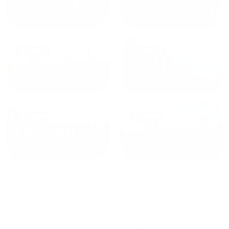
от
1800
₽
от
2300
₽
Калининград
Сочи
от
1970
₽
от
1345
₽
Краснодар
Екатеринбург
Квартиры на ночь в Нефтеюганске
сдаются по
средней стоимости
11930
₽ за сутки, минимальная
цена на аренду квартиры посуточно
4772
₽,
максимальная стоимость
16128
₽, снять можно на