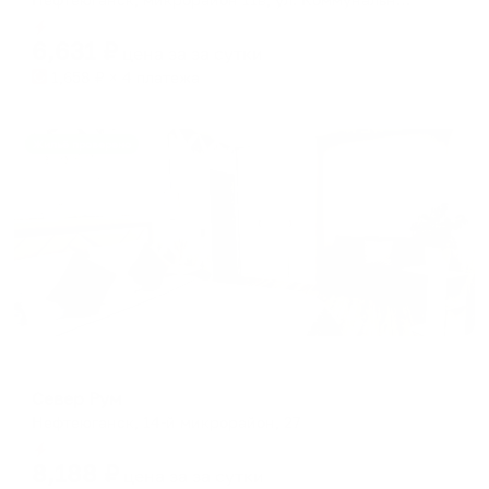
Мгновенное бронирование
6,631
₽
цена за
за сутки
1,658
₽ × 4 платежа
Жильё проверено
Апартаменты в разных районах города
Север Рум
Нефтеюганск, 14-й микрорайон, 27
Мгновенное бронирование
8,188
₽
цена за
за сутки