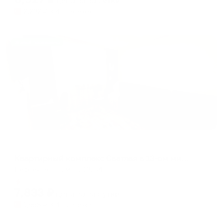
цена за
за сутки
2,232
₽ × 4 платежа
Жильё проверено
Апартаменты в разных районах города
Квартирный комплекс Светлая в 13-ом микройрайоне 64
Нефтеюганск, мкр. 13, 64
Мгновенное бронирование
7,833
₽
цена за
за сутки
1,958
₽ × 4 платежа