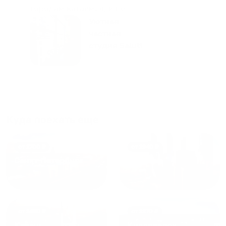
городам катаемся, и не
только в России. Сервис на
Уютная
отличном уровне. Хозяин
частная
апартаментов доброй души
студия Salut!
человек, всегда можно
г Санкт-
Петербург
договориться, подскажет
что как и почему.
Рекомендуем на 100% и вам,
и друзьям и сами будем
приезжать еще...
Куда поехать еще
от
1700
₽
от
1940
₽
Санкт-Петербург
Москва
от
1490
₽
от
1270
₽
Казань
Кисловодск