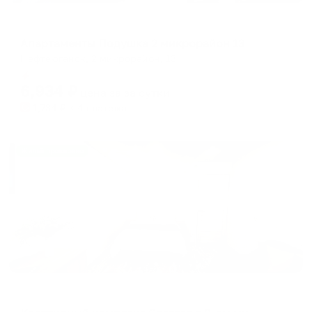
Апартаменты в разных районах города
Апартаменты Подушка 2 микрорайон 13
Нефтеюганск, 2 микрорайон, 13
Мгновенное бронирование
6,934
₽
цена за
за сутки
1,734
₽ × 4 платежа
Жильё проверено
Апартаменты в разных районах города