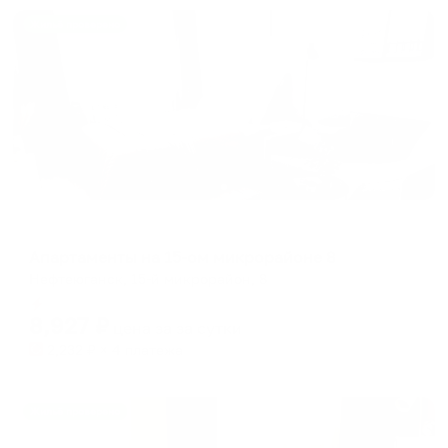
Жильё проверено
Апартаменты в разных районах города
Апартаменты на 15-ом микрорайоне 8
Нефтеюганск, 15-й микрорайон, 8
Мгновенное бронирование
8,927
₽
цена за
за сутки
2,232
₽ × 4 платежа
Жильё проверено