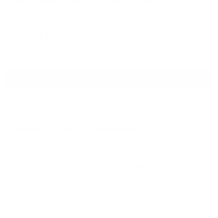
Квартирный комплекс Светлая в 9-ом микройрайоне 23
Нефтеюганск, мкр. 9, 23
Мгновенное бронирование
7,833
₽
цена за
за сутки
1,958
₽ × 4 платежа
Смотреть все
Отзывы после проживания
Станислав
5.00
Идеальные апартаменты, мы
с женой можем сказать с
уверенностью. По разным