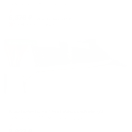
Нефтеюганск, 8 микрорайон 17
Мгновенное бронирование
6,376
₽
цена за
за сутки
1,594
₽ × 4 платежа
Жильё проверено
Апартаменты в разных районах города
Апартаменты на 17-ом микрорайоне 7/2
Нефтеюганск, 17-й микрорайон, 7/2
Мгновенное бронирование
8,927
₽