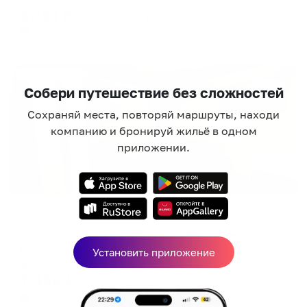
6,121
₽
цена за
за сутки
1,530
₽ × 4 платежа
Жильё проверено
Собери путешествие без сложностей
Сохраняй места, повторяй маршруты, находи
компанию и бронируй жильё в одном
приложении.
Апартаменты в разных районах города
Квартирный комплекс Светлая в 8-ом микройрайоне 20
Нефтеюганск, мкр. 8, 20
Установить приложение
Мгновенное бронирование
7,459
₽
цена за
за сутки
1,865
₽ × 4 платежа