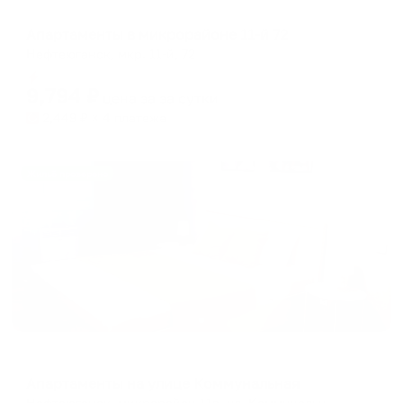
Апартаменты в разных районах города
Апартаменты в микрорайоне 11-й 72
Нефтеюганск, мкр. 11-й, 72
Мгновенное бронирование
9,794
₽
цена за
за сутки
2,449
₽ × 4 платежа
Жильё проверено
Апартаменты в разных районах города
Апартаменты на улице Коммунальная
Нефтеюганск, микрорайон 11в, ул. Коммунальная, 5