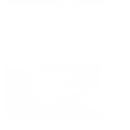
Апартаменты в разных районах города
Апартаменты в 15 микрорайоне
Нефтеюганск, мкр. 15, д. 11
Мгновенное бронирование
7,141
₽
цена за
за сутки
1,785
₽ × 4 платежа
Жильё проверено
Апартаменты в разных районах города