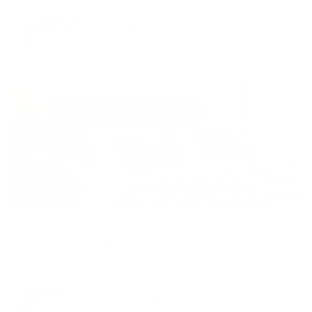
Мгновенное бронирование
changing
changing
8,927
₽
цена за
за сутки
dates.
dates.
2,232
₽ × 4 платежа
Жильё проверено
Апартаменты в разных районах города
Апартаменты Подушка в 12-ом микрорайоне 39
Нефтеюганск, мкр. 12, 39
Мгновенное бронирование
7,922
₽
цена за
за сутки
1,981
₽ × 4 платежа