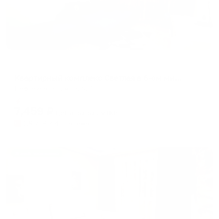
Апартаменты в разных районах города
Квартирный комплекс Светлая в 6-ом микройрайоне 7
Нефтеюганск, мкр. 6, 7
Мгновенное бронирование
7,459
₽
цена за
за сутки
1,865
₽ × 4 платежа
Жильё проверено