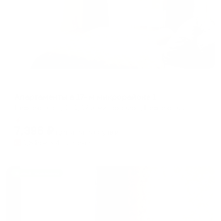
Апартаменты в разных районах города
Апартаменты в 17- м микрорайоне 1
Нефтеюганск, 1 к1, 17-й микрорайон, Нефтеюганск, Ханты-Мансийский автономный округ — Югра, Уральский федеральный округ, 628305, Россия
Мгновенное бронирование
7,396
₽
цена за
за сутки
1,849
₽ × 4 платежа
Жильё проверено