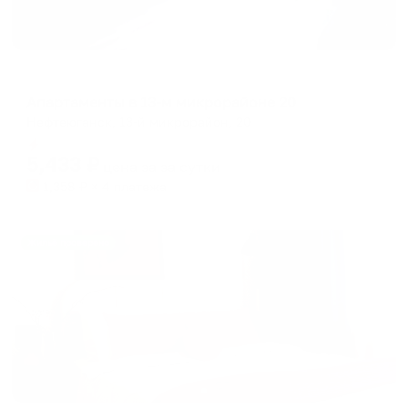
Апартаменты в разных районах города
Апартаменты в 13-м микрорайоне 20
Нефтеюганск, 13-й микрорайон, 20
Мгновенное бронирование
5,433
₽
цена за
за сутки
1,358
₽ × 4 платежа
Жильё проверено