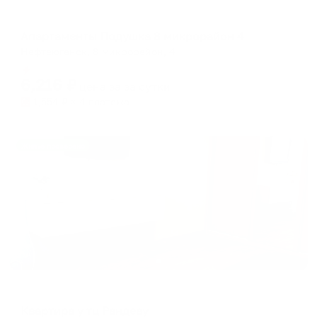
Апартаменты в разных районах города
Апартаменты Подушка 8 микрорайон 4
Нефтеюганск, 8 микрорайон, 4
Мгновенное бронирование
6,216
₽
цена за
за сутки
1,554
₽ × 4 платежа
Жильё проверено
Апартаменты в разных районах города
Квартира у тц Рандеву