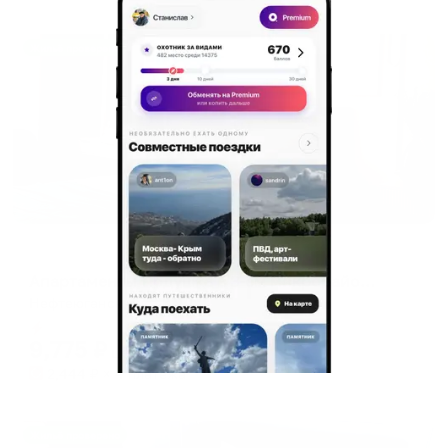
Жильё проверено
Апартаменты в разных районах города
Апартаменты Подушка в 3-ем микрорайоне 12
Нефтеюганск, мкр.3 ,12
Мгновенное бронирование
9,775
₽
цена за
за сутки
2,444
₽ × 4 платежа
Жильё проверено