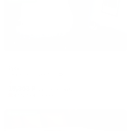
Жильё проверено
Отель
Русь
Нефтеюганск, 14 м/р-н, 33
Мгновенное бронирование
18,363
₽
цена за
за сутки
4,591
₽ × 4 платежа
Жильё проверено