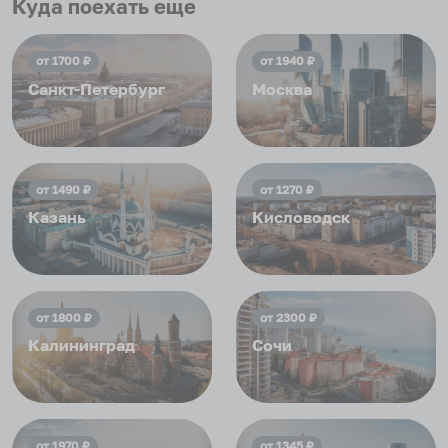
приезжать еще...
Куда поехать еще
от
1700
₽
от
1940
₽
Санкт-Петербург
Москва
от
1490
₽
от
1270
₽
Казань
Кисловодск
от
1800
₽
от
2300
₽
Калининград
Сочи
от
1970
₽
от
1345
₽