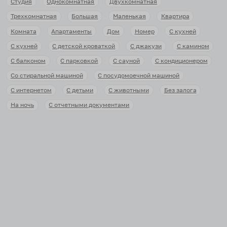
Студия
Однокомнатная
Двухкомнатная
Трехкомнатная
Большая
Маленькая
Квартира
Комната
Апартаменты
Дом
Номер
С кухней
С кухней
С детской кроваткой
С джакузи
С камином
С балконом
С парковкой
С сауной
С кондиционером
Со стиральной машиной
С посудомоечной машиной
С интернетом
С детьми
С животными
Без залога
На ночь
С отчетными документами