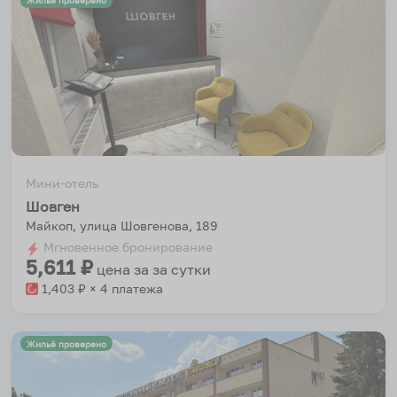
Жильё проверено
Мини-отель
Шовген
Майкоп, улица Шовгенова, 189
Мгновенное бронирование
5,611
₽
цена за
за сутки
1,403
₽ × 4 платежа
Жильё проверено