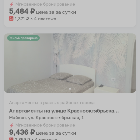
Мгновенное бронирование
changing
changing
5,484
₽
цена за
за сутки
dates.
dates.
1,371
₽ × 4 платежа
Жильё проверено
Апартаменты в разных районах города
Апартаменты на улице Краснооктябрьская 1
Майкоп, ул. Краснооктябрьская, 1
Мгновенное бронирование
9,436
₽
цена за
за сутки
2,359
₽ × 4 платежа