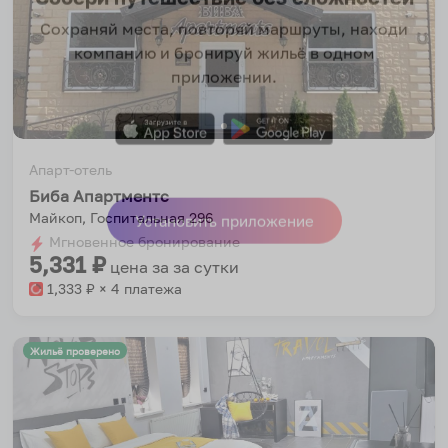
Собери путешествие без сложностей
Сохраняй места, повторяй маршруты, находи
компанию и бронируй жильё в одном
приложении.
Апарт-отель
Биба Апартментс
Майкоп, Госпитальная 296
Установить приложение
Мгновенное бронирование
5,331
₽
цена за
за сутки
1,333
₽ × 4 платежа
Жильё проверено