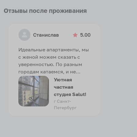
Отзывы после проживания
Станислав
5.00
Идеальные апартаменты, мы
с женой можем сказать с
уверенностью. По разным
городам катаемся, и не
только в России. Сервис на
Уютная
отличном уровне. Хозяин
частная
апартаментов доброй души
студия Salut!
человек, всегда можно
г Санкт-
Петербург
договориться, подскажет
что как и почему.
Рекомендуем на 100% и вам,
и друзьям и сами будем