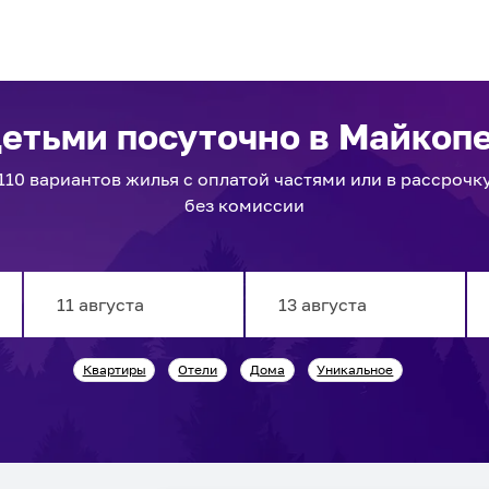
детьми посуточно
в Майкоп
110
вариантов
жилья с оплатой частями или в рассрочк
без комиссии
Navigate
Navigate
Квартиры
Отели
Дома
Уникальное
forward
backward
to
to
interact
interact
with
with
the
the