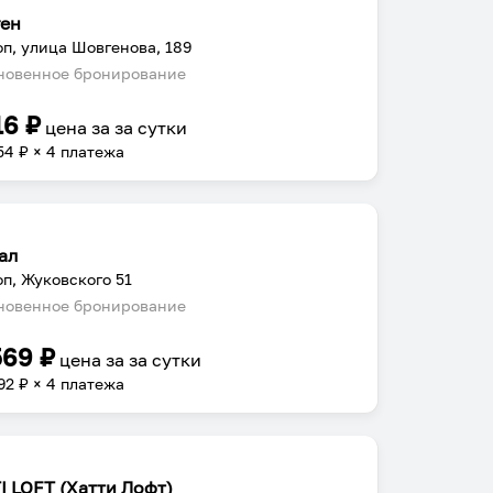
ен
п, улица Шовгенова, 189
овенное бронирование
16
₽
цена за
за сутки
54
₽ × 4 платежа
ал
п, Жуковского 51
овенное бронирование
569
₽
цена за
за сутки
92
₽ × 4 платежа
I LOFT (Хатти Лофт)