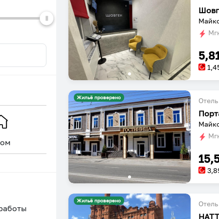
Шовг
Майко
Мгн
5,8
1,4
Жильё проверено
Отель
Порт
Майко
Мгн
ом
Уникальное
15,
3,8
Жильё проверено
Отель
 работы
HATT