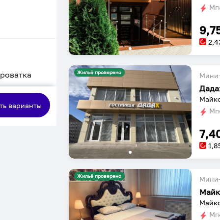
Мгн
9,7
2,4
Жильё проверено
кроватка
Мини-
Дада
сная
Майко
ть варианты
Мгн
7,4
1,8
Жильё проверено
Мини-
Майк
Майко
Мгн