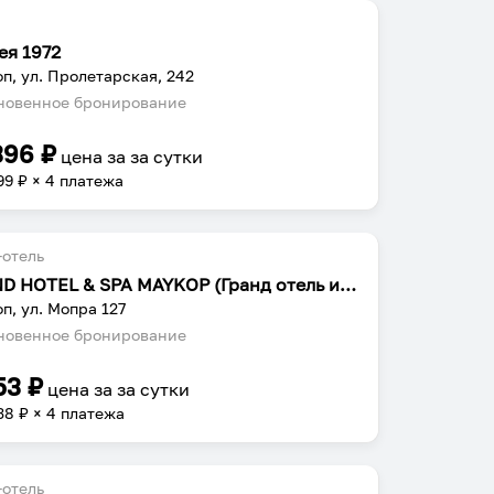
ея 1972
п, ул. Пролетарская, 242
овенное бронирование
396
₽
цена за
за сутки
99
₽ × 4 платежа
отель
GRAND HOTEL & SPA MAYKOP (Гранд отель и СПА)
п, ул. Мопра 127
овенное бронирование
53
₽
цена за
за сутки
38
₽ × 4 платежа
отель