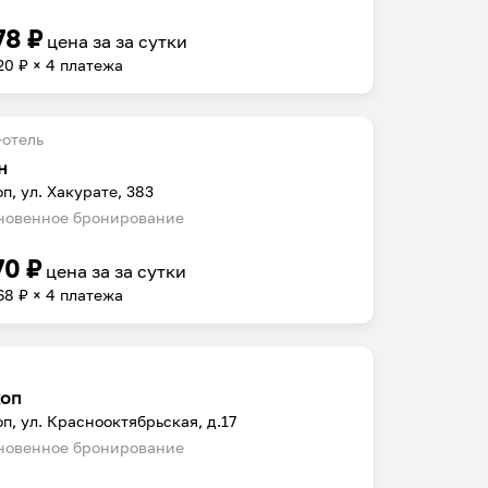
78
₽
цена за
за сутки
20
₽ × 4 платежа
отель
н
п, ул. Хакурате, 383
овенное бронирование
70
₽
цена за
за сутки
68
₽ × 4 платежа
оп
п, ул. Краснооктябрьская, д.17
овенное бронирование