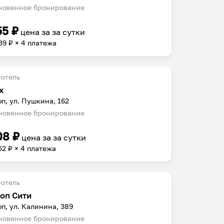
овенное бронирование
55
₽
цена за
за сутки
39
₽ × 4 платежа
отель
х
п, ул. Пушкина, 162
овенное бронирование
08
₽
цена за
за сутки
52
₽ × 4 платежа
отель
оп Сити
п, ул. Калинина, 389
овенное бронирование