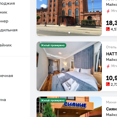
 лоджия
Майко
Мгн
ник
онер
18,
4,5
адильная
айник
Жильё проверено
Отель
HATT
Майко
Мгн
оечная
10,
2,7
уна
Жильё проверено
Мини-
Сиян
Майко