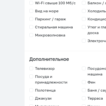
Wi-Fi свыше 100 Мб/с
Балкон /
Вид на море
Холодиль
Паркинг / гараж
Кондици
Стиральная машина
Утюг и гл
доска
Микроволновка
Электроч
Дополнительное
Телевизор
Посудом
машина
Посуда и
принадлежности
Фен
Полотенца
Баня / са
Джакузи
Терраса