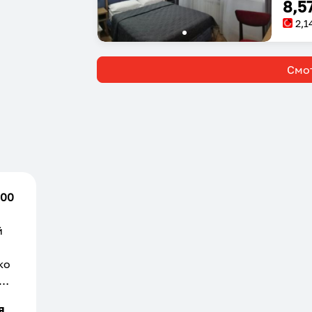
8,5
2,1
Смот
.00
й
ко
е.
я