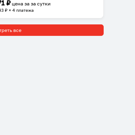
71
₽
цена за
за сутки
43
₽ × 4 платежа
реть все