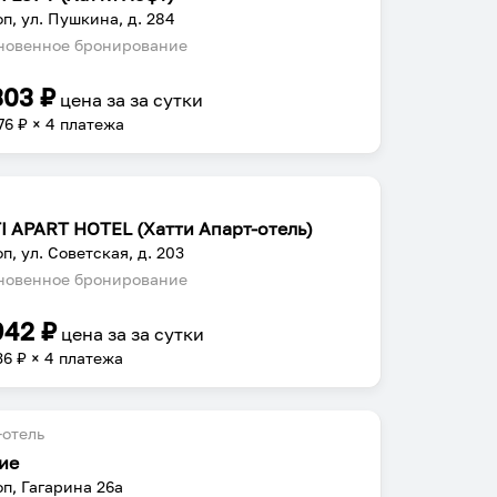
п, ул. Пушкина, д. 284
овенное бронирование
303
₽
цена за
за сутки
76
₽ × 4 платежа
I APART HOTEL (Хатти Апарт-отель)
п, ул. Советская, д. 203
овенное бронирование
942
₽
цена за
за сутки
36
₽ × 4 платежа
отель
ие
п, Гагарина 26а