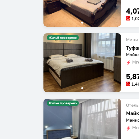
4,0
1,0
Жильё проверено
Мини-
Туфа
Майко
Мгн
5,8
1,4
Жильё проверено
Отель
Майк
Майко
Мгн