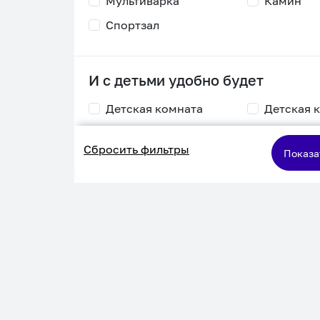
Мультиварка
Камин
Спортзал
И с детьми удобно будет
Детская комната
Детская 
Столик для
Двухъяру
Сбросить фильтры
кормления
кровать
Показа
Пеленальный стол
Игровая приставка