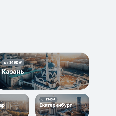
от
1490
₽
Казань
от
1345
₽
ар
Екатеринбург