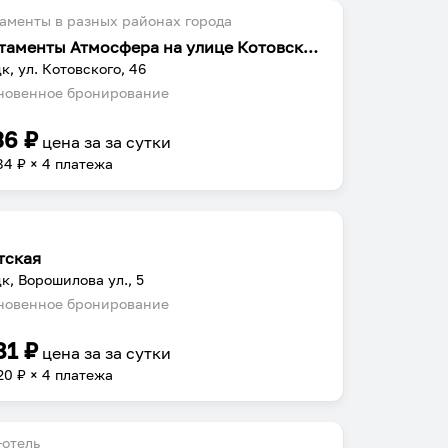
аменты в разных районах города
Апартаменты Атмосфера на улице Котовского 46
к, ул. Котовского, 46
овенное бронирование
36
₽
цена за
за сутки
84
₽ × 4 платежа
тская
к, Ворошилова ул., 5
овенное бронирование
81
₽
цена за
за сутки
20
₽ × 4 платежа
отель