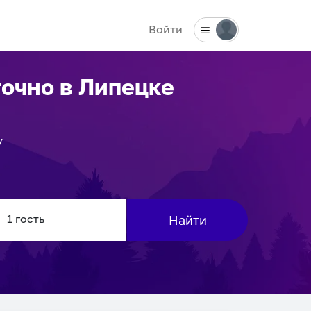
Войти
точно
в Липецке
у
Найти