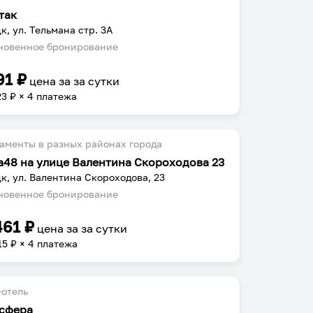
так
к, ул. Тельмана стр. 3А
овенное бронирование
91
₽
цена за
за сутки
23
₽ × 4 платежа
аменты в разных районах города
а48 на улице Валентина Скороходова 23
к, ул. Валентина Скороходова, 23
овенное бронирование
461
₽
цена за
за сутки
15
₽ × 4 платежа
отель
сфера