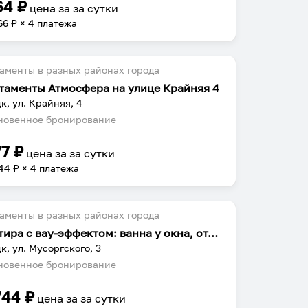
64
₽
цена за
за сутки
66
₽ × 4 платежа
аменты в разных районах города
таменты Атмосфера на улице Крайняя 4
к, ул. Крайняя, 4
овенное бронирование
77
₽
цена за
за сутки
44
₽ × 4 платежа
аменты в разных районах города
Квартира с вау‑эффектом: ванна у окна, отдельный душ и подвесной шар!
к, ул. Мусоргского, 3
овенное бронирование
744
₽
цена за
за сутки