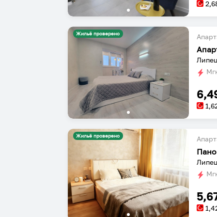
2,6
Жильё проверено
Апарт
Липец
Мгн
6,4
1,6
Жильё проверено
Апарт
Пано
Липец
Мгн
5,6
1,4