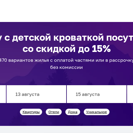
 с детской кроваткой посу
со скидкой до 15%
470
вариантов
жилья с оплатой частями или в рассрочк
без комиссии
Navigate
Navigate
Квартиры
Отели
Дома
Уникальное
forward
backward
to
to
interact
interact