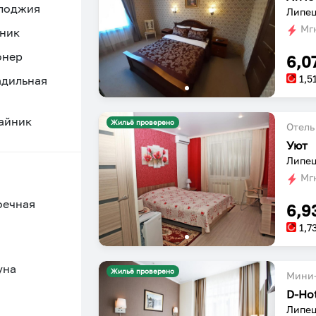
 лоджия
Липецк
Мгн
ник
онер
6,0
1,5
адильная
айник
Жильё проверено
Отель
Уют
Липец
Мгн
оечная
6,9
1,7
уна
Жильё проверено
Мини-
D-Hot
Липец