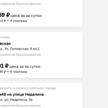
овенное бронирование
59
₽
цена за
за сутки
40
₽ × 4 платежа
отель
вская
к, Ул. Липовская, 6 вл.1
овенное бронирование
81
₽
цена за
за сутки
95
₽ × 4 платежа
аменты в разных районах города
а48 на улице Неделина
к, ул. Неделина, 3а
овенное бронирование