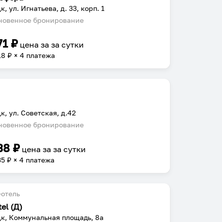
, ул. Игнатьева, д. 33, корп. 1
овенное бронирование
71
₽
цена за
за сутки
18
₽ × 4 платежа
к, ул. Советская, д.42
овенное бронирование
38
₽
цена за
за сутки
35
₽ × 4 платежа
отель
el (Д)
к, Коммунальная площадь, 8а