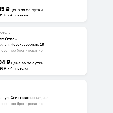
55
₽
цена за
за сутки
89
₽ × 4 платежа
отель
ес Отель
к, ул. Новокарьерная, 18
овенное бронирование
04
₽
цена за
за сутки
26
₽ × 4 платежа
к, ул. Спиртозаводская, д.4
овенное бронирование