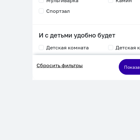
Мультиварка
Камин
Спортзал
И с детьми удобно будет
Детская комната
Детская 
Столик для
Двухъяру
Сбросить фильтры
кормления
кровать
Показа
Пеленальный стол
Игровая приставка