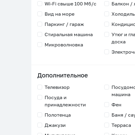
Wi-Fi свыше 100 Мб/с
Балкон /
Вид на море
Холодиль
Паркинг / гараж
Кондици
Стиральная машина
Утюг и гл
доска
Микроволновка
Электроч
Дополнительное
Телевизор
Посудом
машина
Посуда и
принадлежности
Фен
Полотенца
Баня / са
Джакузи
Терраса