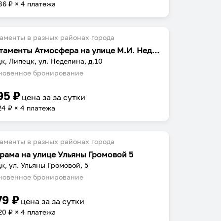
86
₽ × 4 платежа
аменты в разных районах города
Апартаменты Атмосфера на улице М.И. Неделина 10
к, Липецк, ул. Неделина, д.10
овенное бронирование
95
₽
цена за
за сутки
24
₽ × 4 платежа
аменты в разных районах города
рама на улице Ульяны Громовой 5
к, ул. Ульяны Громовой, 5
овенное бронирование
79
₽
цена за
за сутки
20
₽ × 4 платежа