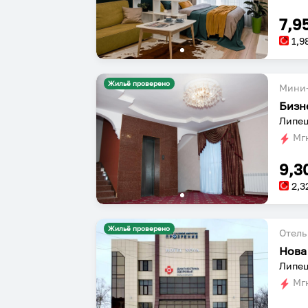
7,9
1,9
Жильё проверено
Мини-
Бизн
Липец
Мгн
9,3
2,3
Жильё проверено
Отель
Нова
Липец
Мгн