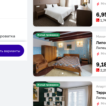
Мгн
6,9
1,7
Жильё проверено
кроватка
Мини-
Липо
сная
Липец
ть варианты
Мгн
9,1
2,2
Жильё проверено
Апарт
Терр
Липец
Мгн