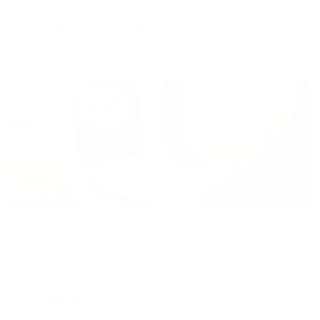
dates.
Мгновенное бронирование
dates.
7,696
₽
цена за
за сутки
1,924
₽ × 4 платежа
Жильё проверено
Отель
Уют
Липецк, ул. Советская, д.42
Мгновенное бронирование
6,938
₽
цена за
за сутки
1,735
₽ × 4 платежа