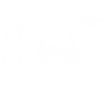
цена за
за сутки
1,386
₽ × 4 платежа
Жильё проверено
Мини-отель
Марафон
Липецк, Липецк, ул. Нестерова, д. 8а
Мгновенное бронирование
7,448
₽
цена за
за сутки
1,862
₽ × 4 платежа