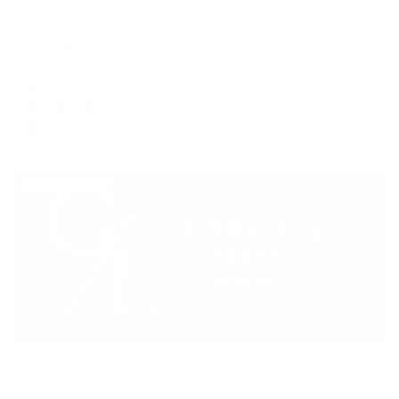
Мини-отель
Липовская
Липецк, Ул. Липовская, 6 вл.1
Мгновенное бронирование
9,181
₽
цена за
за сутки
2,295
₽ × 4 платежа
Жильё проверено
Отель
Глобус-Л