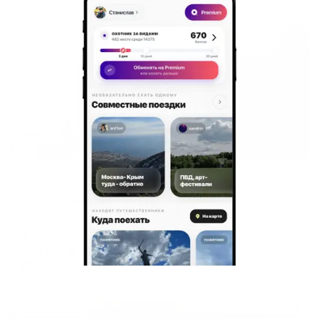
Жильё проверено
Отель
Лагуна Липецк
Липецк, площадь Мира, 1д
Мгновенное бронирование
9,794
₽
цена за
за сутки
2,449
₽ × 4 платежа
Жильё проверено