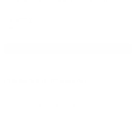
Апартаменты Атмосфера на улице Нижняя Логовая
Липецк, ул. Нижняя Логовая, 11
Мгновенное бронирование
6,975
₽
цена за
за сутки
1,744
₽ × 4 платежа
Смотреть все
Отзывы после проживания
Станислав
5.00
Идеальные апартаменты, мы
с женой можем сказать с
уверенностью. По разным