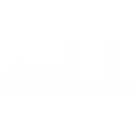
Липецк, ул. Гагарина, 108
Мгновенное бронирование
7,466
₽
цена за
за сутки
1,867
₽ × 4 платежа
Жильё проверено
Мини-отель
Палермо
Липецк, ул. Гагарина, 83
Мгновенное бронирование
5,542
₽