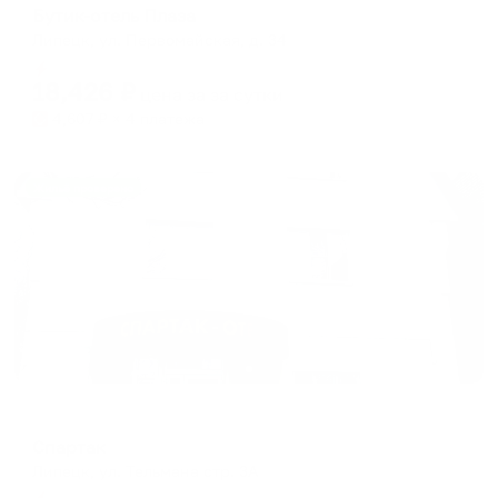
Бутик-отель Плаза
Липецк, ул. Первомайская, д. 34
Мгновенное бронирование
18,426
₽
цена за
за сутки
4,607
₽ × 4 платежа
Жильё проверено
Мини-отель
Спартак
Липецк, ул. Тельмана стр. 3А
Мгновенное бронирование