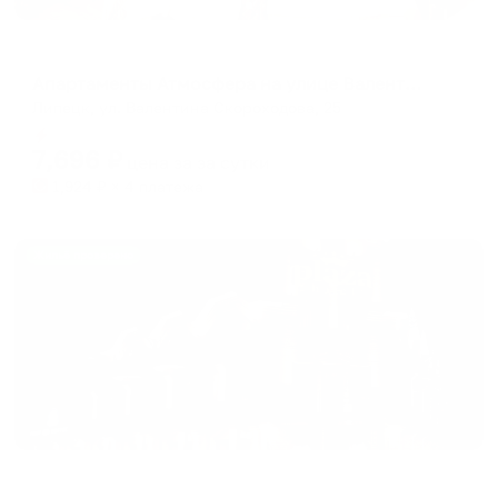
Апартаменты в разных районах города
Апартаменты Атмосфера на улице Валентина Скороходова
Липецк, ул. Валентина Скороходова, 25
Мгновенное бронирование
7,696
₽
цена за
за сутки
1,924
₽ × 4 платежа
Жильё проверено
Мини-отель