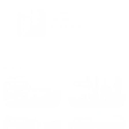
городам катаемся, и не
только в России. Сервис на
Уютная
отличном уровне. Хозяин
частная
апартаментов доброй души
студия Salut!
человек, всегда можно
г Санкт-
Петербург
договориться, подскажет
что как и почему.
Рекомендуем на 100% и вам,
и друзьям и сами будем
приезжать еще...
Куда поехать еще
от
1700
₽
от
1940
₽
Санкт-Петербург
Москва
от
1490
₽
от
1270
₽
Казань
Кисловодск