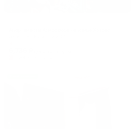
Апартаменты в разных районах города
Апартаменты Атмосфера на улице Котовского 37
Липецк, ул. Котовского, 37
Мгновенное бронирование
6,736
₽
цена за
за сутки
1,684
₽ × 4 платежа
Жильё проверено