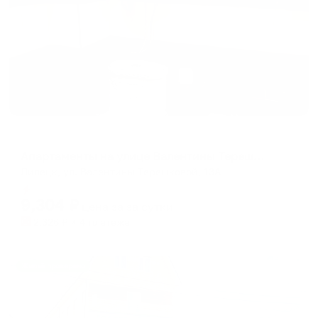
Апартаменты в разных районах города
Апартаменты на улице Валентины Терешковой 13А
Липецк, ул. Валентины Терешковой, 13А
Мгновенное бронирование
9,304
₽
цена за
за сутки
2,326
₽ × 4 платежа
Жильё проверено