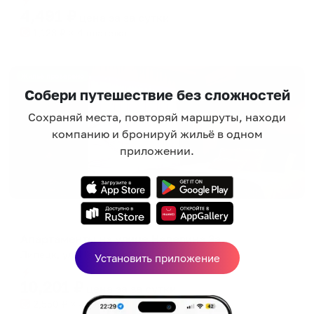
4,491
₽
цена за
за сутки
1,123
₽ × 4 платежа
Жильё проверено
Собери путешествие без сложностей
Сохраняй места, повторяй маршруты, находи
компанию и бронируй жильё в одном
приложении.
Апартаменты в разных районах города
Апартаменты на улице Неделина 3а
Липецк, ул. Неделина, 3а
Установить приложение
Мгновенное бронирование
10,201
₽
цена за
за сутки
2,550
₽ × 4 платежа