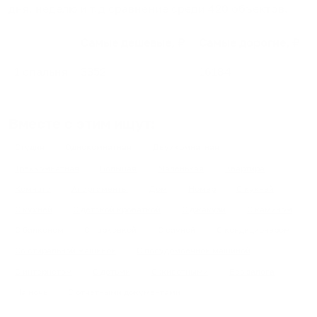
дня, неделю и т.д сравнение среди
420
объектов
.
Самые дешевые, ₽
Самые дорогие, ₽
1 спальня
3352
16184
Вместе с этим ищут:
Студия
Однокомнатная
Двухкомнатная
Трехкомнатная
Большая
Маленькая
Квартира
Комната
Апартаменты
Дом
Номер
С кухней
С кухней
С детской кроваткой
С джакузи
С камином
С балконом
С парковкой
С сауной
С кондиционером
Со стиральной машиной
С посудомоечной машиной
С интернетом
С детьми
С животными
Без залога
На ночь
С отчетными документами