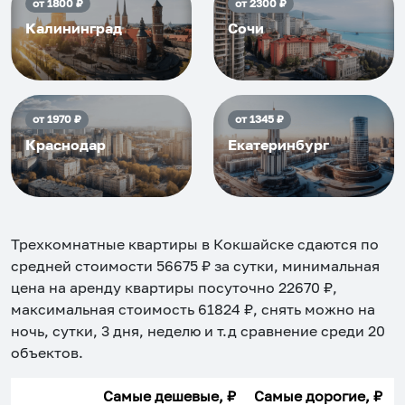
от
1800
₽
от
2300
₽
Калининград
Сочи
от
1970
₽
от
1345
₽
Краснодар
Екатеринбург
Трехкомнатные квартиры в Кокшайске
сдаются по
средней стоимости
56675
₽ за сутки, минимальная
цена на аренду квартиры посуточно
22670
₽,
максимальная стоимость
61824
₽, снять можно на
ночь, сутки, 3 дня, неделю и т.д сравнение среди
20
объектов
.
Самые дешевые, ₽
Самые дорогие, ₽