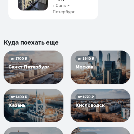
человек, всегда можно
г Санкт-
Петербург
договориться, подскажет
что как и почему.
Рекомендуем на 100% и вам,
и друзьям и сами будем
приезжать еще...
Куда поехать еще
от
1700
₽
от
1940
₽
Санкт-Петербург
Москва
от
1490
₽
от
1270
₽
Казань
Кисловодск