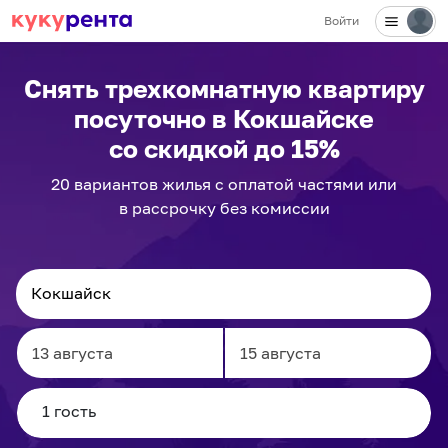
Войти
Снять трехкомнатную квартиру
посуточно
в Кокшайске
со скидкой до 15%
20
вариантов
жилья с оплатой частями или
в рассрочку без комиссии
Navigate
Navigate
forward
backward
to
to