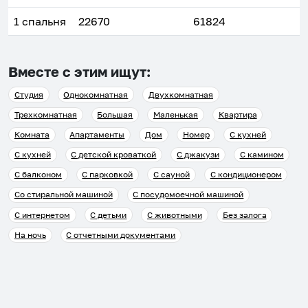
1 спальня
22670
61824
Вместе с этим ищут:
Студия
Однокомнатная
Двухкомнатная
Трехкомнатная
Большая
Маленькая
Квартира
Комната
Апартаменты
Дом
Номер
С кухней
С кухней
С детской кроваткой
С джакузи
С камином
С балконом
С парковкой
С сауной
С кондиционером
Со стиральной машиной
С посудомоечной машиной
С интернетом
С детьми
С животными
Без залога
На ночь
С отчетными документами