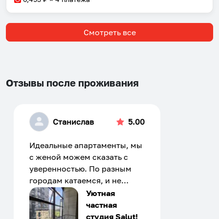
Смотреть все
Отзывы после проживания
Станислав
5.00
Идеальные апартаменты, мы
с женой можем сказать с
уверенностью. По разным
городам катаемся, и не
только в России. Сервис на
Уютная
отличном уровне. Хозяин
частная
апартаментов доброй души
студия Salut!