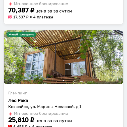
Мгновенное бронирование
changing
changing
70,387
₽
цена за
за сутки
dates.
dates.
17,597
₽ × 4 платежа
Жильё проверено
Глэмпинг
Лес Река
Кокшайск, ул. Марины Нееловой, д 1
Мгновенное бронирование
25,810
₽
цена за
за сутки
6,453
₽ × 4 платежа