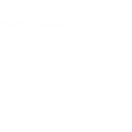
1 спальня
22670
66976
Вместе с этим ищут:
Студия
Однокомнатная
Двухкомнатная
Трехкомнатная
Большая
Маленькая
Квартира
Комната
Апартаменты
Дом
Номер
С кухней
С кухней
С детской кроваткой
С джакузи
С камином
С балконом
С парковкой
С сауной
С кондиционером
Со стиральной машиной
С посудомоечной машиной
С интернетом
С детьми
С животными
Без залога
На ночь
С отчетными документами