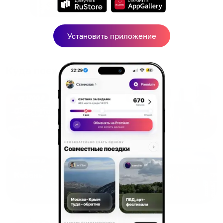
человек, всегда можно
г Санкт-
Петербург
договориться, подскажет
что как и почему.
Установить приложение
Рекомендуем на 100% и вам,
и друзьям и сами будем
приезжать еще...
Куда поехать еще
от
1700
₽
от
1940
₽
Санкт-Петербург
Москва
от
1490
₽
от
1270
₽
Казань
Кисловодск