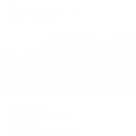
Мгновенное бронирование
changing
changing
25,810
₽
цена за
за сутки
dates.
dates.
6,453
₽ × 4 платежа
Жильё проверено
Коттедж
Коттедж Устье
Кокшайск, ул. Майская, д.10а
Мгновенное бронирование
76,252
₽
цена за
за сутки
19,063
₽ × 4 платежа