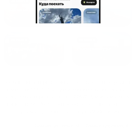
от
1800
₽
от
2300
₽
Калининград
Сочи
от
1970
₽
от
1345
₽
Краснодар
Екатеринбург
Большие квартиры в Кокшайске
сдаются по средней
стоимости
56675
₽ за сутки, минимальная цена на
аренду квартиры посуточно
22670
₽, максимальная
стоимость
66976
₽, снять можно на ночь, сутки, 3
дня, неделю и т.д сравнение среди
20
объектов
.
Самые дешевые, ₽
Самые дорогие, ₽