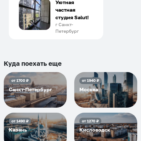
только в России. Сервис на
Уютная
отличном уровне. Хозяин
частная
апартаментов доброй души
студия Salut!
человек, всегда можно
г Санкт-
Петербург
договориться, подскажет
что как и почему.
Рекомендуем на 100% и вам,
и друзьям и сами будем
приезжать еще...
Куда поехать еще
от
1700
₽
от
1940
₽
Санкт-Петербург
Москва
от
1490
₽
от
1270
₽
Казань
Кисловодск