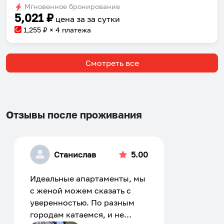
shortcuts
shortcuts
Мгновенное бронирование
for
for
5,021
₽
цена за
за сутки
changing
changing
1,255
₽ × 4 платежа
dates.
dates.
Смотреть все
Отзывы после проживания
Станислав
5.00
Идеальные апартаменты, мы
с женой можем сказать с
уверенностью. По разным
городам катаемся, и не