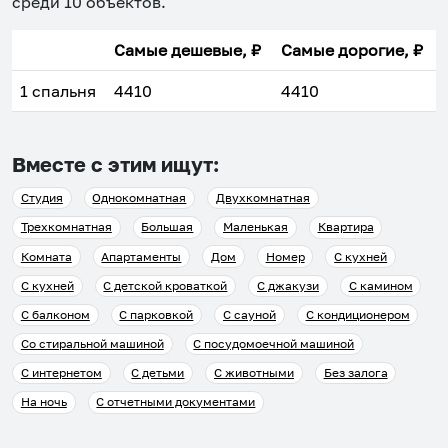
среди
10
объектов
.
Самые дешевые, ₽
Самые дорогие, ₽
1 спальня
4410
4410
Вместе с этим ищут:
Студия
Однокомнатная
Двухкомнатная
Трехкомнатная
Большая
Маленькая
Квартира
Комната
Апартаменты
Дом
Номер
С кухней
С кухней
С детской кроваткой
С джакузи
С камином
С балконом
С парковкой
С сауной
С кондиционером
Со стиральной машиной
С посудомоечной машиной
С интернетом
С детьми
С животными
Без залога
На ночь
С отчетными документами