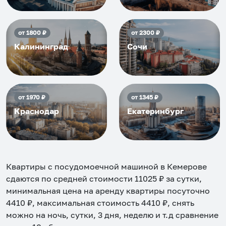
от
1800
₽
от
2300
₽
Калининград
Сочи
от
1970
₽
от
1345
₽
Краснодар
Екатеринбург
Квартиры с посудомоечной машиной в Кемерове
сдаются по средней стоимости
11025
₽ за сутки,
минимальная цена на аренду квартиры посуточно
4410
₽, максимальная стоимость
4410
₽, снять
можно на ночь, сутки, 3 дня, неделю и т.д сравнение