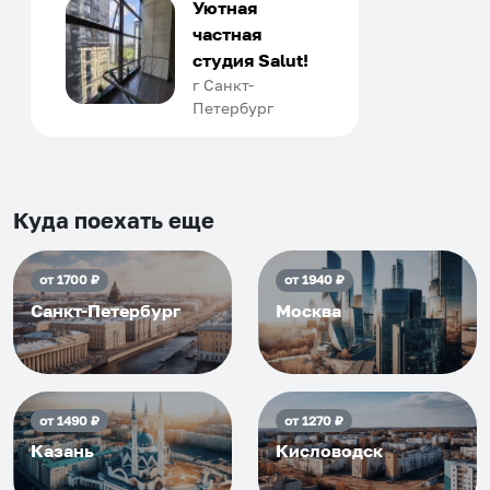
только в России. Сервис на
Уютная
отличном уровне. Хозяин
частная
апартаментов доброй души
студия Salut!
человек, всегда можно
г Санкт-
Петербург
договориться, подскажет
что как и почему.
Рекомендуем на 100% и вам,
и друзьям и сами будем
приезжать еще...
Куда поехать еще
от
1700
₽
от
1940
₽
Санкт-Петербург
Москва
от
1490
₽
от
1270
₽
Казань
Кисловодск