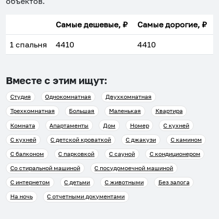
объектов
.
Самые дешевые, ₽
Самые дорогие, ₽
1 спальня
4410
4410
Вместе с этим ищут:
Студия
Однокомнатная
Двухкомнатная
Трехкомнатная
Большая
Маленькая
Квартира
Комната
Апартаменты
Дом
Номер
С кухней
С кухней
С детской кроваткой
С джакузи
С камином
С балконом
С парковкой
С сауной
С кондиционером
Со стиральной машиной
С посудомоечной машиной
С интернетом
С детьми
С животными
Без залога
На ночь
С отчетными документами