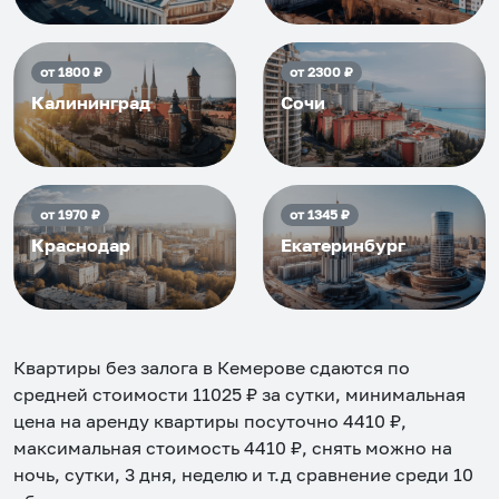
от
1800
₽
от
2300
₽
Калининград
Сочи
от
1970
₽
от
1345
₽
Краснодар
Екатеринбург
Квартиры без залога в Кемерове
сдаются по
средней стоимости
11025
₽ за сутки, минимальная
цена на аренду квартиры посуточно
4410
₽,
максимальная стоимость
4410
₽, снять можно на
ночь, сутки, 3 дня, неделю и т.д сравнение среди
10