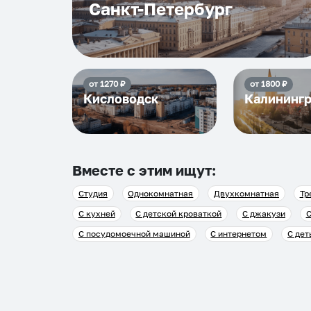
Санкт-Петербург
от
1270
₽
от
1800
₽
Кисловодск
Калининг
Вместе с этим ищут:
Студия
Однокомнатная
Двухкомнатная
Тр
С кухней
С детской кроваткой
С джакузи
С
С посудомоечной машиной
С интернетом
С дет