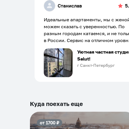
Станислав
5
Идеальные апартаменты, мы с жено
можем сказать с уверенностью. По
разным городам катаемся, и не толь
в России. Сервис на отличном уровн
Хозяин апартаментов доброй души
Уютная частная студи
человек, всегда можно договориться
Salut!
подскажет что как и почему.
г Санкт-Петербург
Рекомендуем на 100% и вам, и друз
и сами будем приезжать еще...
Куда поехать еще
от
1700
₽