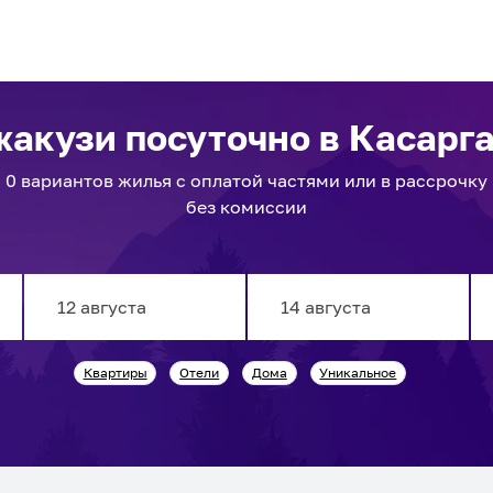
джакузи посуточно
в Касарг
0
вариантов
жилья с оплатой частями или в рассрочку
без комиссии
Navigate
Navigate
Квартиры
Отели
Дома
Уникальное
forward
backward
to
to
interact
interact
with
with
the
the