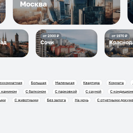
Москва
от
2300
₽
от
1970
₽
рад
Сочи
Краснод
ехкомнатная
Большая
Маленькая
Квартира
Комната
 камином
С балконом
С парковкой
С сауной
С кондицион
ьми
С животными
Без залога
На ночь
С отчетными докум