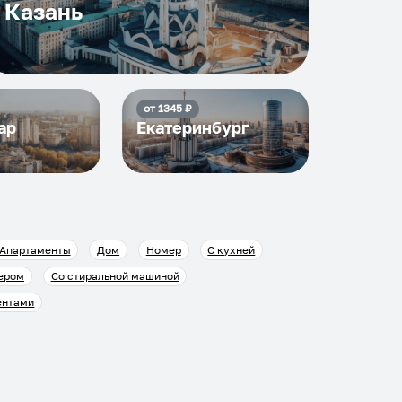
Казань
от
1345
₽
ар
Екатеринбург
Апартаменты
Дом
Номер
С кухней
ером
Со стиральной машиной
ентами