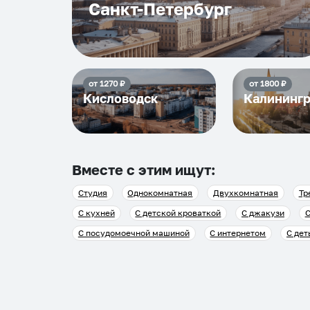
Санкт-Петербург
от
1270
₽
от
1800
₽
Кисловодск
Калининг
Вместе с этим ищут:
Студия
Однокомнатная
Двухкомнатная
Тр
С кухней
С детской кроваткой
С джакузи
С
С посудомоечной машиной
С интернетом
С дет