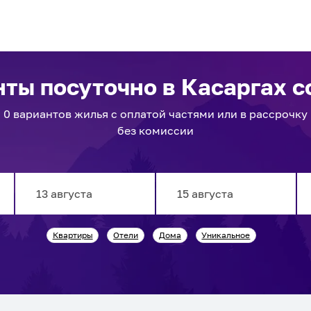
нты посуточно
в Касаргах
с
0
вариантов
жилья с оплатой частями или в рассрочку
без комиссии
Navigate
Navigate
Квартиры
Отели
Дома
Уникальное
forward
backward
to
to
interact
interact
with
with
the
the