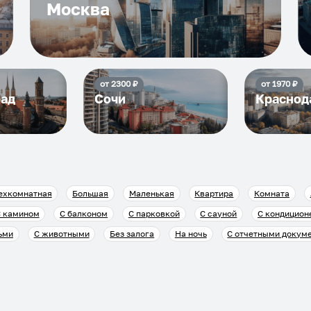
Москва
от
2300
₽
от
1970
₽
рад
Сочи
Краснод
ехкомнатная
Большая
Маленькая
Квартира
Комната
 камином
С балконом
С парковкой
С сауной
С кондицион
ьми
С животными
Без залога
На ночь
С отчетными докум