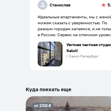
Станислав
5
Идеальные апартаменты, мы с жено
можем сказать с уверенностью. По
разным городам катаемся, и не толь
в России. Сервис на отличном уровн
Хозяин апартаментов доброй души
Уютная частная студи
человек, всегда можно договориться
Salut!
подскажет что как и почему.
г Санкт-Петербург
Рекомендуем на 100% и вам, и друз
и сами будем приезжать еще...
Куда поехать еще
от
1700
₽