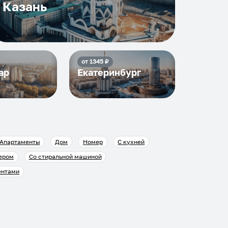
Казань
от
1345
₽
ар
Екатеринбург
Апартаменты
Дом
Номер
С кухней
ером
Со стиральной машиной
ентами