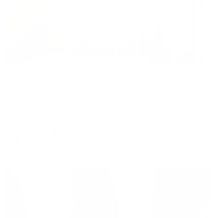
Апартаменты в разных районах города
Апартаменты Apart-Deluxe Легенды моря на улице Литовский вал
Калининград, ул. Литовский Вал, 87Б
Мгновенное бронирование
13,559
₽
цена за
за сутки
3,390
₽ × 4 платежа
Жильё проверено