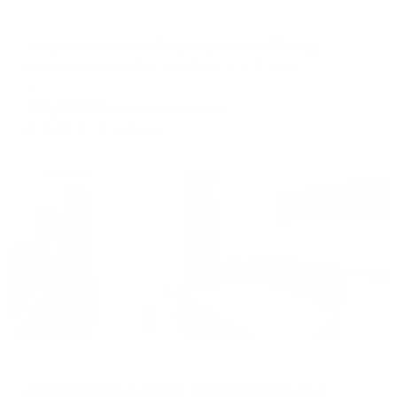
Отель
Апарт-отель Lastadie (Апарт-отель Ластадие)
Калининград, ул. Виктора Гюго, д. 1, 8 этаж
Мгновенное бронирование
36,723
₽
цена за
за сутки
9,181
₽ × 4 платежа
Жильё проверено
Апартаменты в разных районах города
Апартаменты в центре Калининграда на улице Горького