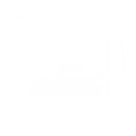
Калининград, ул. Горького 96
Мгновенное бронирование
9,391
₽
цена за
за сутки
2,348
₽ × 4 платежа
Жильё проверено
Апартаменты в разных районах города
Апартаменты Zoya-Apart (Зоя) на улице Первомайская
Калининград, ул. Первомайская, 6
Мгновенное бронирование
10,074
₽