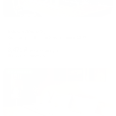
Хостел
KoikaGo (КойкаГо)
Калининград, Богдана Хмельницкого, 33-37
Мгновенное бронирование
3,471
₽
цена за
за сутки
868
₽ × 4 платежа
Жильё проверено