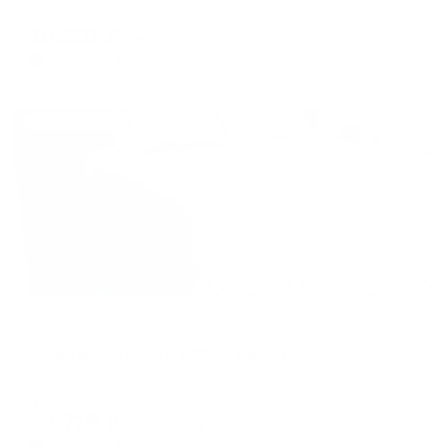
shortcuts
shortcuts
Мгновенное бронирование
for
for
10,201
₽
цена за
за сутки
changing
changing
2,550
₽ × 4 платежа
dates.
dates.
Жильё проверено
Апартаменты в разных районах города
Апартаменты BON АРАRТ на Октябрьской, 12
Калининград, Октябрьская улица, 12
Мгновенное бронирование
23,718
₽
цена за
за сутки
5,930
₽ × 4 платежа