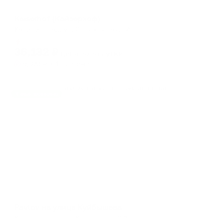
Отель
Kaiserhof (Кайзерхоф)
Калининград, ул. Октябрьская, 6А
Мгновенное бронирование
36,132
₽
цена за
за сутки
9,033
₽ × 4 платежа
Жильё проверено
Апартаменты в разных районах города
Pavlov на улице Куйбышева
Калининград, ул. Куйбышева, 27Б