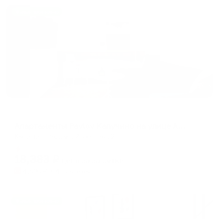
Жильё проверено
Апартаменты в разных районах города
Апартаменты Pavlov Капучино на улице Азовская
Калининград, ул. Азовская, 2
Мгновенное бронирование
18,383
₽
цена за
за сутки
4,596
₽ × 4 платежа
Жильё проверено