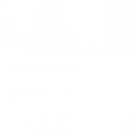
Жильё проверено
Апартаменты в разных районах города
Апартаменты Верхнее Озеро
Калининград, ул. 9 апреля 88а
Мгновенное бронирование
10,201
₽
цена за
за сутки
2,550
₽ × 4 платежа
Жильё проверено