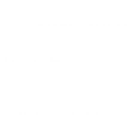
можно на ночь, сутки, 3 дня, неделю и т.д сравнение
среди
1530
объектов
.
Самые дешевые, ₽
Самые дорогие, ₽
1 спальня
2662
74092
Вместе с этим ищут:
Студия
Однокомнатная
Двухкомнатная
Трехкомнатная
Большая
Маленькая
Квартира
Комната
Апартаменты
Дом
Номер
С кухней
С кухней
С детской кроваткой
С джакузи
С камином
С балконом
С парковкой
С сауной
С кондиционером
Со стиральной машиной
С посудомоечной машиной
С интернетом
С детьми
С животными
Без залога
На ночь
С отчетными документами