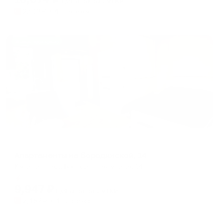
цена за
за сутки
2,519
₽ × 4 платежа
Жильё проверено
Апартаменты в разных районах города
Апартаменты на Бородинской, 14
Калининград, Бородинская улица, 14
Мгновенное бронирование
9,947
₽
цена за
за сутки
2,487
₽ × 4 платежа