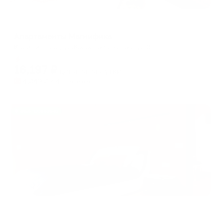
Апартаменты в разных районах города
Апартаменты Магнифика
Калининград, ул.Колоскова 6а корпус 3
Мгновенное бронирование
16,197
₽
цена за
за сутки
4,049
₽ × 4 платежа
Жильё проверено
Апартаменты в разных районах города