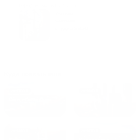
городам катаемся, и не
только в России. Сервис на
Уютная
отличном уровне. Хозяин
частная
апартаментов доброй души
студия Salut!
человек, всегда можно
г Санкт-
Петербург
договориться, подскажет
что как и почему.
Рекомендуем на 100% и вам,
и друзьям и сами будем
приезжать еще...
Куда поехать еще
от
1700
₽
от
1940
₽
Санкт-Петербург
Москва
от
1490
₽
от
1270
₽
Казань
Кисловодск