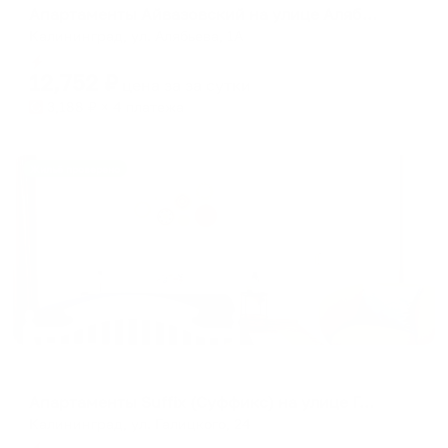
Апартаменты Айвазовский на улице Алябьева 1А
Калининград, ул. Алябьева, 1А
Мгновенное бронирование
12,752
₽
цена за
за сутки
3,188
₽ × 4 платежа
Жильё проверено
Апартаменты в разных районах города
Апартаменты Suffix (Суффикс) на улице Галицкого
Калининград, ул. Галицкого, 24
Мгновенное бронирование