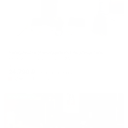
Апартаменты в разных районах города
KenigDeluxe (КенигДелюкс) на улице Гагарина 2 А
Калининград, ул. Гагарина, 2А
Мгновенное бронирование
24,790
₽
цена за
за сутки
6,198
₽ × 4 платежа
Жильё проверено