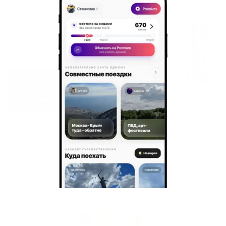
Жильё проверено
Апартаменты в разных районах города
Апартаменты Elegant (Элегант) на улице Горького 96/1
Калининград, ул. Горького, д. 96/1
Мгновенное бронирование
13,774
₽
цена за
за сутки
3,444
₽ × 4 платежа
Жильё проверено