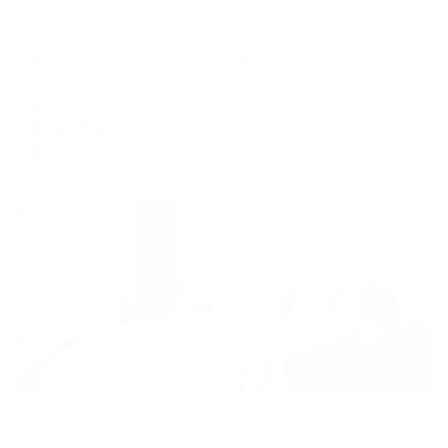
Апартаменты в разных районах города
Booking Smart на улице Куйбышева 84
Калининград, ул. Куйбышева, 84
Мгновенное бронирование
8,927
₽
цена за
за сутки
2,232
₽ × 4 платежа
Жильё проверено
Апартаменты в разных районах города