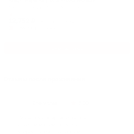
Апарт Мари на улице Клиническая 6
Калининград, ул. Клиническая, 6
Мгновенное бронирование
12,752
₽
цена за
за сутки
3,188
₽ × 4 платежа
Смотреть все
Отзывы после проживания
Станислав
5.00
Идеальные апартаменты, мы
с женой можем сказать с
уверенностью. По разным