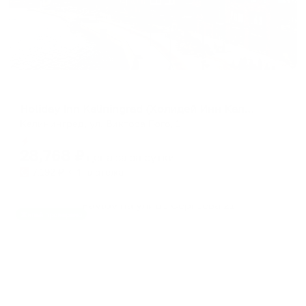
Отель
Holiday Inn Kaliningrad (Холидей Инн Калининград)
Калининград, ул. Виктора Гюго, 1
Мгновенное бронирование
28,768
₽
цена за
за сутки
7,192
₽ × 4 платежа
Жильё проверено