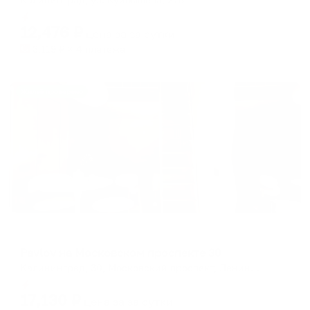
Мгновенное бронирование
12,476
₽
цена за
за сутки
3,119
₽ × 4 платежа
Жильё проверено
Апартаменты в разных районах города
Pavlov на Московском проспекте 30
Калининград, 30, Московский проспект, Ленинградский район, Калининград, городской округ Калининград, Калининградская область, Северо-Западный федеральный округ, 236060, Россия
Мгновенное бронирование
17,130
₽
цена за
за сутки