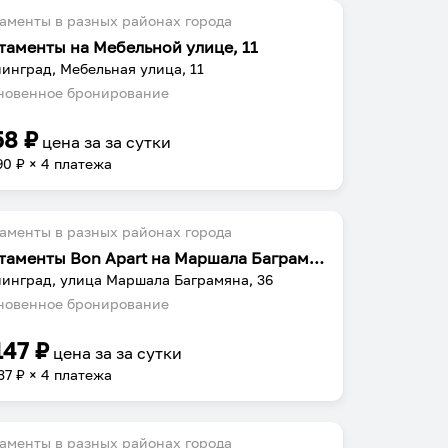
аменты в разных районах города
таменты на Мебельной улице, 11
инград, Мебельная улица, 11
овенное бронирование
58
₽
цена за
за сутки
90
₽ × 4 платежа
аменты в разных районах города
Апартаменты Воn Араrt на Маршала Баграмяна, 36
инград, улица Маршала Баграмяна, 36
овенное бронирование
147
₽
цена за
за сутки
37
₽ × 4 платежа
аменты в разных районах города