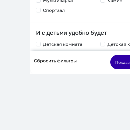
Мультиварка
Камин
Спортзал
И с детьми удобно будет
Детская комната
Детская 
Столик для
Двухъяру
Сбросить фильтры
кормления
кровать
Показа
Пеленальный стол
Игровая приставка