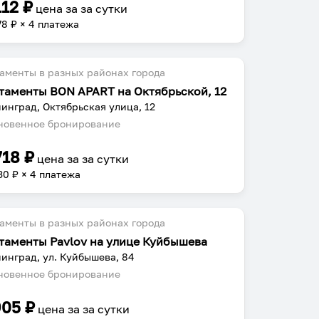
112
₽
цена за
за сутки
78
₽ × 4 платежа
аменты в разных районах города
таменты BON АРАRТ на Октябрьской, 12
инград, Октябрьская улица, 12
овенное бронирование
718
₽
цена за
за сутки
30
₽ × 4 платежа
аменты в разных районах города
таменты Pavlov на улице Куйбышева
инград, ул. Куйбышева, 84
овенное бронирование
905
₽
цена за
за сутки