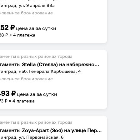
инград, ул. 9 апреля 88а
овенное бронирование
152
₽
цена за
за сутки
38
₽ × 4 платежа
аменты в разных районах города
Апартаменты Stella (Стелла) на набережной Генерала Карбышева
инград, наб. Генерала Карбышева, 4
овенное бронирование
493
₽
цена за
за сутки
73
₽ × 4 платежа
аменты в разных районах города
Апартаменты Zoya-Apart (Зоя) на улице Первомайская
инград, ул. Первомайская, 6