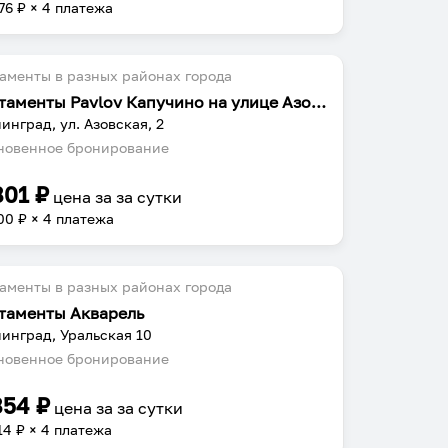
76
₽ × 4 платежа
аменты в разных районах города
Апартаменты Pavlov Капучино на улице Азовская
инград, ул. Азовская, 2
овенное бронирование
801
₽
цена за
за сутки
00
₽ × 4 платежа
аменты в разных районах города
таменты Акварель
инград, Уральская 10
овенное бронирование
854
₽
цена за
за сутки
14
₽ × 4 платежа