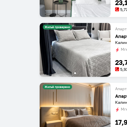
23,
5,7
Жильё проверено
Апарт
Апар
Калин
Мгн
23,
5,9
Жильё проверено
Апарт
Апар
Калин
Мгн
17,