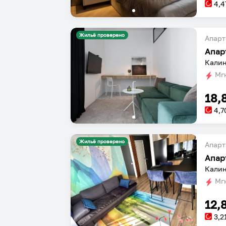
4,4
Жильё проверено
Апарт
Калин
Мгн
18,
4,7
Жильё проверено
Апарт
Апар
Калин
Мгн
12,
3,2