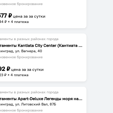
овенное бронирование
577
₽
цена за
за сутки
44
₽ × 4 платежа
аменты в разных районах города
Апартаменты Kantiata City Center (Кантиата Сити Центр) на улице Вагнера
инград, ул. Вагнера, 40
овенное бронирование
92
₽
цена за
за сутки
23
₽ × 4 платежа
аменты в разных районах города
Апартаменты Apart-Deluxe Легенды моря на улице Литовский вал
инград, ул. Литовский Вал, 87Б
овенное бронирование