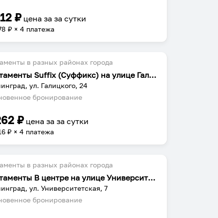
112
₽
цена за
за сутки
78
₽ × 4 платежа
аменты в разных районах города
Апартаменты Suffix (Суффикс) на улице Галицкого
инград, ул. Галицкого, 24
овенное бронирование
262
₽
цена за
за сутки
16
₽ × 4 платежа
аменты в разных районах города
Апартаменты В центре на улице Университетская
инград, ул. Университетская, 7
овенное бронирование