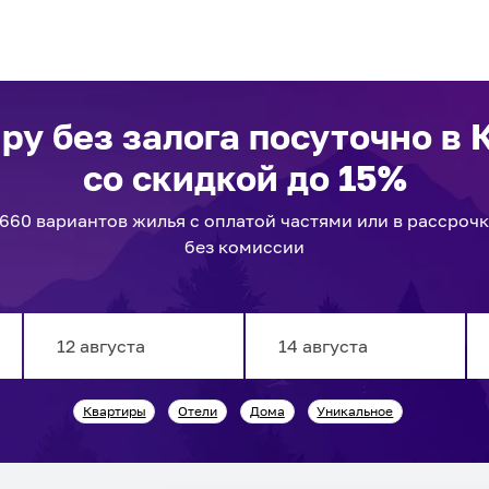
ру без залога посуточно
в 
со скидкой до 15%
1660
вариантов
жилья с оплатой частями или в рассроч
без комиссии
Navigate
Navigate
Квартиры
Отели
Дома
Уникальное
forward
backward
to
to
interact
interact