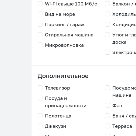
Wi-Fi свыше 100 Мб/с
Балкон /
Вид на море
Холодиль
Паркинг / гараж
Кондици
Стиральная машина
Утюг и гл
доска
Микроволновка
Электроч
Дополнительное
Телевизор
Посудом
машина
Посуда и
принадлежности
Фен
Полотенца
Баня / са
Джакузи
Терраса