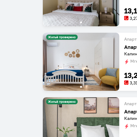
13,
3,2
Жильё проверено
Апарт
Калин
Мгн
13,
3,3
Жильё проверено
Апарт
Калин
Мгн