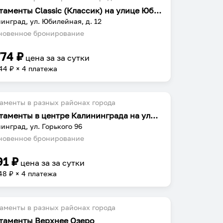
Апартаменты Classic (Классик) на улице Юбилейная
инград, ул. Юбилейная, д. 12
овенное бронирование
774
₽
цена за
за сутки
44
₽ × 4 платежа
аменты в разных районах города
Апартаменты в центре Калининграда на улице Горького
инград, ул. Горького 96
овенное бронирование
91
₽
цена за
за сутки
48
₽ × 4 платежа
аменты в разных районах города
таменты Верхнее Озеро