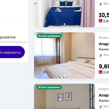
Мгн
10,
2,6
Жильё проверено
кроватка
Апарт
сная
Калин
ть варианты
Мгн
9,6
2,4
Жильё проверено
Апарт
Калин
Мгн