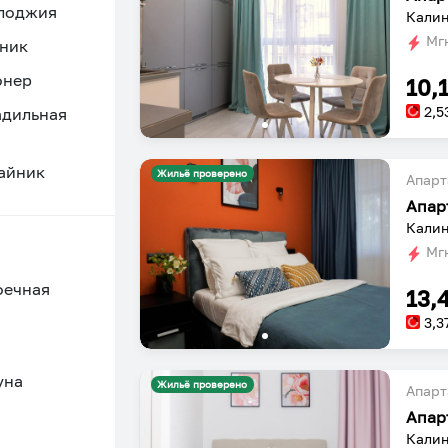
 лоджия
Калин
Мгн
ник
онер
10,
2,5
адильная
айник
Жильё проверено
Апарт
Калин
Мгн
оечная
13,
3,3
уна
Жильё проверено
Апарт
Калин