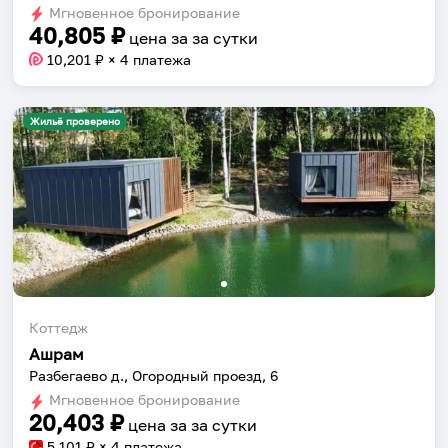
Мгновенное бронирование
changing
changing
40,805
₽
цена за
за сутки
dates.
dates.
10,201
₽ × 4 платежа
Жильё проверено
Коттедж
Ашрам
Разбегаево д., Огородный проезд, 6
Мгновенное бронирование
20,403
₽
цена за
за сутки
5,101
₽ × 4 платежа