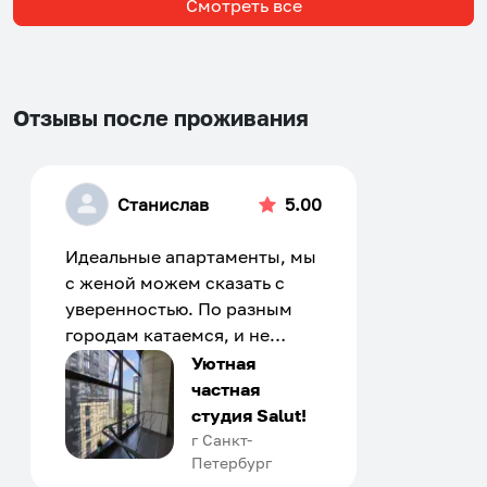
Смотреть все
Отзывы после проживания
Станислав
5.00
Идеальные апартаменты, мы
с женой можем сказать с
уверенностью. По разным
городам катаемся, и не
только в России. Сервис на
Уютная
отличном уровне. Хозяин
частная
апартаментов доброй души
студия Salut!
человек, всегда можно
г Санкт-
Петербург
договориться, подскажет