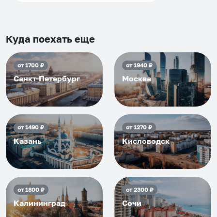
что как и почему.
Рекомендуем на 100% и вам,
и друзьям и сами будем
приезжать еще...
Куда поехать еще
от
1700
₽
от
1940
₽
Санкт-Петербург
Москва
от
1490
₽
от
1270
₽
Казань
Кисловодск
от
1800
₽
от
2300
₽
Калининград
Сочи