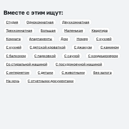
Вместе с этим ищут:
Студия
Однокомнатная
Двухкомнатная
Трехкомнатная
Большая
Маленькая
Квартира
Комната
Апартаменты
Дом
Номер
С кухней
С кухней
С детской кроваткой
С джакузи
С камином
С балконом
С парковкой
С сауной
С кондиционером
Со стиральной машиной
С посудомоечной машиной
С интернетом
С детьми
С животными
Без залога
На ночь
С отчетными документами