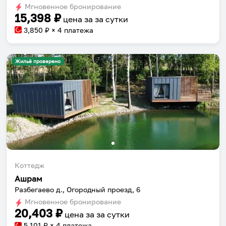
Мгновенное бронирование
changing
changing
15,398
₽
цена за
за сутки
dates.
dates.
3,850
₽ × 4 платежа
Жильё проверено
Коттедж
Ашрам
Разбегаево д., Огородный проезд, 6
Мгновенное бронирование
20,403
₽
цена за
за сутки
5,101
₽ × 4 платежа