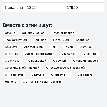
1 спальня
13524
17920
Вместе с этим ищут:
Студия
Однокомнатная
Двухкомнатная
Трехкомнатная
Большая
Маленькая
Квартира
Комната
Апартаменты
Дом
Номер
С кухней
С кухней
С детской кроваткой
С джакузи
С камином
С балконом
С парковкой
С сауной
С кондиционером
Со стиральной машиной
С посудомоечной машиной
С интернетом
С детьми
С животными
Без залога
На ночь
С отчетными документами