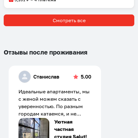
Смотреть все
Отзывы после проживания
Станислав
5.00
Идеальные апартаменты, мы
с женой можем сказать с
уверенностью. По разным
городам катаемся, и не
только в России. Сервис на
Уютная
отличном уровне. Хозяин
частная
апартаментов доброй души
студия Salut!