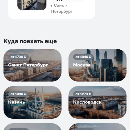
человек, всегда можно
г Санкт-
Петербург
договориться, подскажет
что как и почему.
Рекомендуем на 100% и вам,
и друзьям и сами будем
приезжать еще...
Куда поехать еще
от
1700
₽
от
1940
₽
Санкт-Петербург
Москва
от
1490
₽
от
1270
₽
Казань
Кисловодск