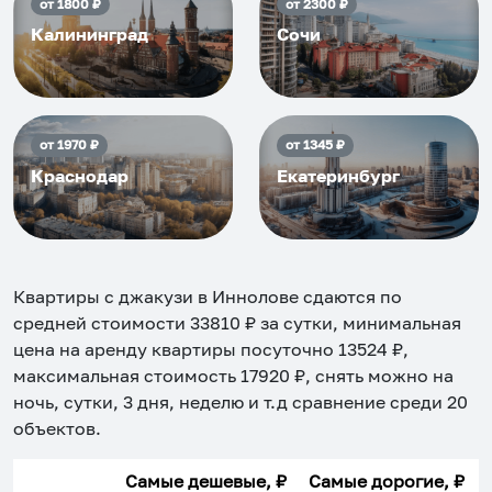
от
1800
₽
от
2300
₽
Калининград
Сочи
от
1970
₽
от
1345
₽
Краснодар
Екатеринбург
Квартиры с джакузи в Иннолове
сдаются по
средней стоимости
33810
₽ за сутки, минимальная
цена на аренду квартиры посуточно
13524
₽,
максимальная стоимость
17920
₽, снять можно на
ночь, сутки, 3 дня, неделю и т.д сравнение среди
20
объектов
.
Самые дешевые, ₽
Самые дорогие, ₽