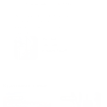
Станислав
5.00
Идеальные апартаменты, мы
с женой можем сказать с
уверенностью. По разным
городам катаемся, и не
только в России. Сервис на
Уютная
отличном уровне. Хозяин
частная
апартаментов доброй души
студия Salut!
человек, всегда можно
г Санкт-
Петербург
договориться, подскажет
что как и почему.
Рекомендуем на 100% и вам,
и друзьям и сами будем
приезжать еще...
Куда поехать еще
от
1700
₽
от
1940
₽
Санкт-Петербург
Москва