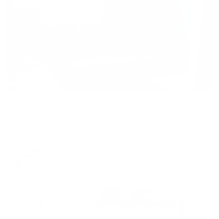
Жильё проверено
Мини-отель
Аляска
Ханты-Мансийск, Красноармейская ул., 16
Мгновенное бронирование
6,121
₽
цена за
за сутки
1,530
₽ × 4 платежа
Жильё проверено