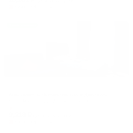
цена за
за сутки
3,290
₽ × 4 платежа
Жильё проверено
Апартаменты в разных районах города
Апартаменты Домино на улице Дзержинского
Ханты-Мансийск, ул. Дзержинского, 39
Мгновенное бронирование
9,213
₽
цена за
за сутки
2,303
₽ × 4 платежа