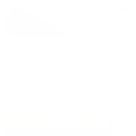
Апартаменты в разных районах города
Апартаменты на улице Елены Сагандуковой
Ханты-Мансийск, ул. Елены Сагандуковой, 14
Мгновенное бронирование
8,289
₽
цена за
за сутки
2,072
₽ × 4 платежа
Жильё проверено