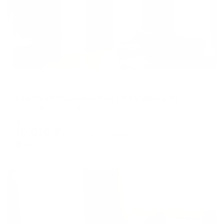
Апартаменты в разных районах города
Апартаменты Домино на ул. Гагарина, 35
Ханты-Мансийск, Гагарина, 35
Мгновенное бронирование
10,070
₽
цена за
за сутки
2,518
₽ × 4 платежа
Жильё проверено