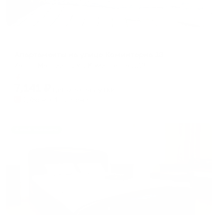
Апартаменты в разных районах города
Апартаменты на улице Коминтерна 13
Ханты-Мансийск, Ул. Коминтерна д.13
Мгновенное бронирование
7,141
₽
цена за
за сутки
1,785
₽ × 4 платежа
Жильё проверено