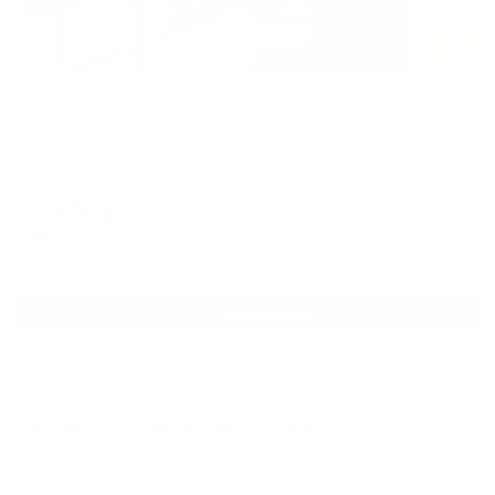
Гостевой дом
Чемодан
Ханты-Мансийск, ул. Чкалова, 47
Мгновенное бронирование
2,450
₽
цена за
за сутки
613
₽ × 4 платежа
Смотреть все
Отзывы после проживания