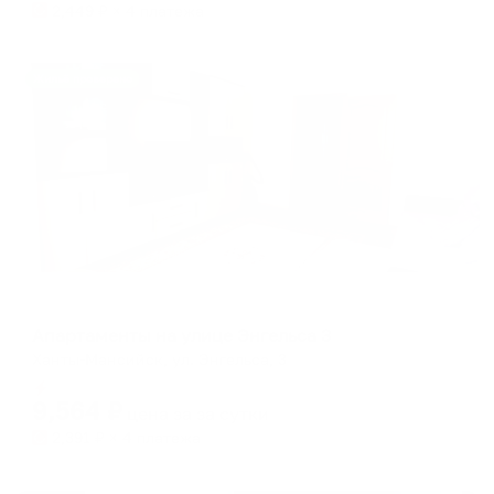
2,449
₽ × 4 платежа
Жильё проверено
Апартаменты в разных районах города
Апартаменты на улице Энгельса 3
Ханты-Мансийск, ул. Энгельса, 3
Мгновенное бронирование
9,564
₽
цена за
за сутки
2,391
₽ × 4 платежа