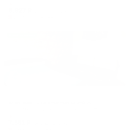
shortcuts
shortcuts
Мгновенное бронирование
for
for
8,927
₽
цена за
за сутки
changing
changing
2,232
₽ × 4 платежа
dates.
dates.
Жильё проверено
Апартаменты в разных районах города
Апартаменты на Комсомольской 29
Ханты-Мансийск, Комсомольская улица, 29
Мгновенное бронирование
7,551
₽
цена за
за сутки
1,888
₽ × 4 платежа