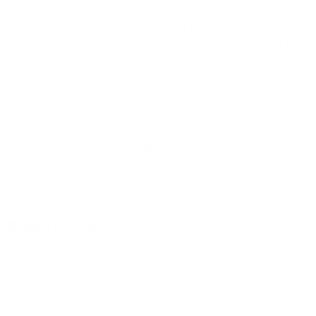
Квартиры со стиральной машинкой в Ханты-
Мансийске
сдаются по средней стоимости
4840
₽ за
сутки, минимальная цена на аренду квартиры
посуточно
1936
₽, максимальная стоимость
13996
₽,
снять можно на ночь, сутки, 3 дня, неделю и т.д
сравнение среди
280
объектов
.
Самые дешевые, ₽
Самые дорогие, ₽
1 спальня
1936
13996
Вместе с этим ищут:
Студия
Однокомнатная
Двухкомнатная
Трехкомнатная
Большая
Маленькая
Квартира
Комната
Апартаменты
Дом
Номер
С кухней
С кухней
С детской кроваткой
С джакузи
С камином