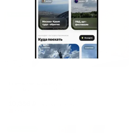
Жильё проверено
Апартаменты в разных районах города
Едем в Ханты на Мира
Ханты-Мансийск, ул. Мира, 93А
Мгновенное бронирование
10,386
₽
цена за
за сутки
2,597
₽ × 4 платежа
Жильё проверено