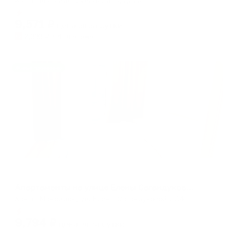
Мгновенное бронирование
9,571
₽
цена за
за сутки
2,393
₽ × 4 платежа
Жильё проверено
Апартаменты в разных районах города
Апартаменты на улице Елены Сагандуковой 14
Ханты-Мансийск, ул. Елены Сагандуковой д.14
Мгновенное бронирование
9,794
₽
цена за
за сутки