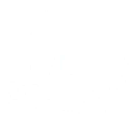
Апартаменты в разных районах города
Апартаменты Домино на улице Сургутская
Ханты-Мансийск, ул. Сургутская, 15
Мгновенное бронирование
7,898
₽
цена за
за сутки
1,975
₽ × 4 платежа
Жильё проверено
Апартаменты в разных районах города
Едем в Ханты (Ленина)
Ханты-Мансийск, ул. Ленина, д. 113