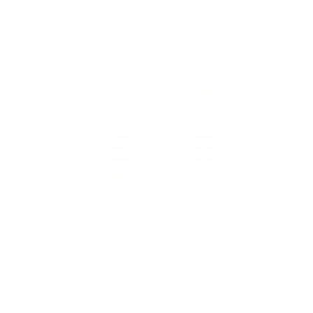
Ханты-Мансийск, ул. Красноармейская, 14
Мгновенное бронирование
9,591
₽
цена за
за сутки
2,398
₽ × 4 платежа
Жильё проверено
Апартаменты в разных районах города
Апартаменты Домино в районе с развитой инфраструктурой
Ханты-Мансийск, Энгельса, 60
Мгновенное бронирование
13,161
₽