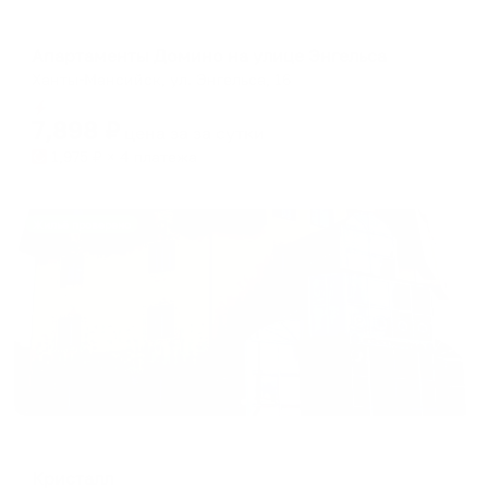
Апартаменты в разных районах города
Апартаменты Домино на улице Энгельса
Ханты-Мансийск, ул. Энгельса, 16
Мгновенное бронирование
7,898
₽
цена за
за сутки
1,975
₽ × 4 платежа
Жильё проверено
Отель
Кристалл