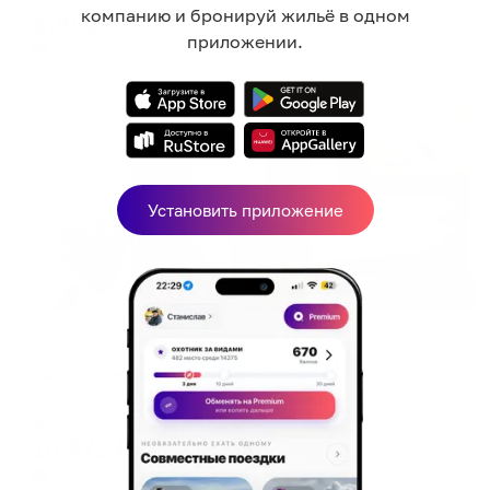
компанию и бронируй жильё в одном
6,902
₽
цена за
за сутки
приложении.
1,726
₽ × 4 платежа
Жильё проверено
Установить приложение
Апартаменты в разных районах города
Едем в Ханты (Комсомольская)
Ханты-Мансийск, ул. Комсомольская, д. 56
Мгновенное бронирование
10,672
₽
цена за
за сутки
2,668
₽ × 4 платежа