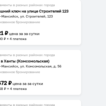
аменты в разных районах города
шний ключ на улице Строителей 123
-Мансийск, ул. Строителей, 123
овенное бронирование
21
₽
цена за
за сутки
30
₽ × 4 платежа
аменты в разных районах города
 в Ханты (Комсомольская)
-Мансийск, ул. Комсомольская, д. 56
овенное бронирование
672
₽
цена за
за сутки
68
₽ × 4 платежа
аменты в разных районах города