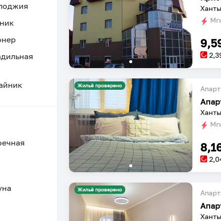
 лоджия
Ханты
Мгн
ник
онер
9,5
2,3
адильная
айник
Жильё проверено
Апарт
Апар
Ханты
Мгн
оечная
8,1
2,0
уна
Жильё проверено
Апарт
Апар
Ханты