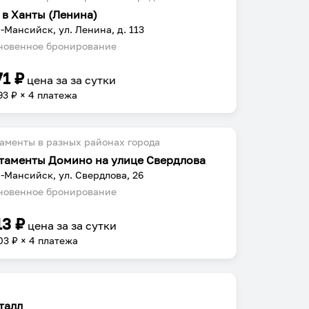
 в Ханты (Ленина)
-Мансийск, ул. Ленина, д. 113
овенное бронирование
71
₽
цена за
за сутки
93
₽ × 4 платежа
аменты в разных районах города
таменты Домино на улице Свердлова
-Мансийск, ул. Свердлова, 26
овенное бронирование
13
₽
цена за
за сутки
03
₽ × 4 платежа
талл