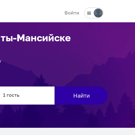
Войти
нты-Мансийске
у
Найти