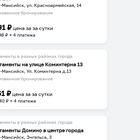
-Мансийск, ул. Красноармейская, 14
овенное бронирование
91
₽
цена за
за сутки
98
₽ × 4 платежа
аменты в разных районах города
таменты на улице Коминтерна 13
-Мансийск, Ул. Коминтерна д.13
овенное бронирование
61
₽
цена за
за сутки
40
₽ × 4 платежа
аменты в разных районах города
таменты Домино в центре города
-Мансийск, Энгельса, 3