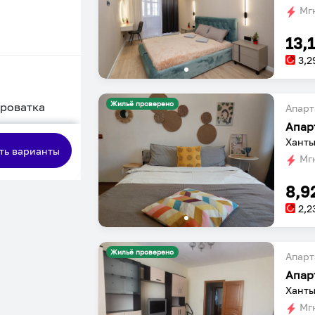
Мгн
13,
3,2
Жильё проверено
кроватка
Апарт
Апар
сная
Ханты
ть варианты
Мгн
8,9
2,2
Жильё проверено
Апарт
Апар
Ханты
Мгн