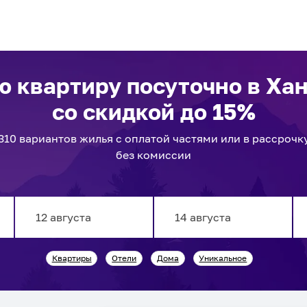
ю квартиру посуточно
в Ха
со скидкой до 15%
310
вариантов
жилья с оплатой частями или в рассрочк
без комиссии
Navigate
Navigate
Квартиры
Отели
Дома
Уникальное
forward
backward
to
to
interact
interact