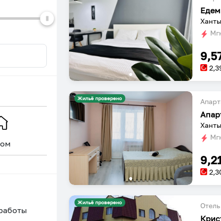
dates.
dates.
Едем
Ханты
Мгн
9,5
2,3
Жильё проверено
Апарт
Апар
Ханты
Мгн
ом
Уникальное
9,2
2,3
Жильё проверено
Отель
 работы
Крис