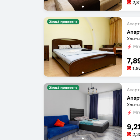
2,8
Жильё проверено
Апарт
Апар
Ханты
Мгн
7,8
1,9
Жильё проверено
Апарт
Ханты
Мгн
9,2
2,3