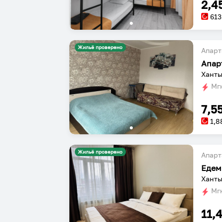
2,4
613
Жильё проверено
Апарт
Апар
Ханты
Мгн
7,5
1,8
Жильё проверено
Апарт
Едем
Ханты
Мгн
11,