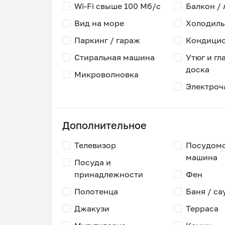
Wi-Fi свыше 100 Мб/с
Балкон /
Вид на море
Холодиль
Паркинг / гараж
Кондици
Стиральная машина
Утюг и гл
доска
Микроволновка
Электроч
Дополнительное
Телевизор
Посудом
машина
Посуда и
принадлежности
Фен
Полотенца
Баня / са
Джакузи
Терраса