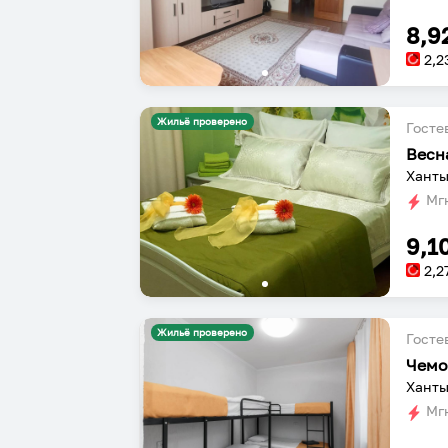
8,9
2,2
Жильё проверено
Госте
Весн
Ханты
Мгн
9,1
2,2
Жильё проверено
Госте
Чемо
Ханты
Мгн