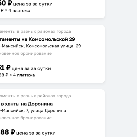
50
₽
цена за
за сутки
₽ × 4 платежа
аменты в разных районах города
таменты на Комсомольской 29
-Мансийск, Комсомольская улица, 29
овенное бронирование
51
₽
цена за
за сутки
88
₽ × 4 платежа
аменты в разных районах города
 в ханты на Доронина
-Мансийск, 7, улица Доронина
овенное бронирование
488
₽
цена за
за сутки