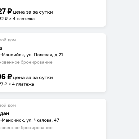
27
₽
цена за
за сутки
32
₽ × 4 платежа
вой дом
а
-Мансийск, ул. Полевая, д.21
овенное бронирование
06
₽
цена за
за сутки
77
₽ × 4 платежа
вой дом
дан
-Мансийск, ул. Чкалова, 47
овенное бронирование