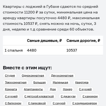
Квартиры с лоджией в Губахе
сдаются по средней
стоимости
11200
₽ за сутки, минимальная цена на
аренду квартиры посуточно
4480
₽, максимальная
стоимость
10537
₽, снять можно на ночь, сутки, 3
дня, неделю и т.д сравнение среди
60
объектов
.
Самые дешевые, ₽
Самые дорогие, ₽
1 спальня
4480
10537
Вместе с этим ищут:
Студия
Однокомнатная
Двухкомнатная
Трехкомнатная
Большая
Маленькая
Квартира
Комната
Апартаменты
Дом
Номер
С кухней
С кухней
С детской кроваткой
С джакузи
С камином
С балконом
С парковкой
С сауной
С кондиционером