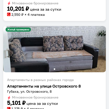
Мгновенное бронирование
changing
changing
10,201
₽
цена за
за сутки
dates.
dates.
2,550
₽ × 4 платежа
Жильё проверено
Апартаменты в разных районах города
Апартаменты на улице Островского 8
Губаха, ул. Островского, 8
Мгновенное бронирование
5,101
₽
цена за
за сутки
1,275
₽ × 4 платежа