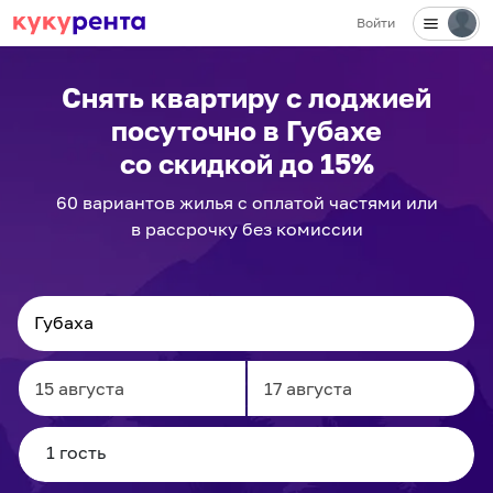
Войти
Снять квартиру с лоджией
посуточно
в Губахе
со скидкой до 15%
60
вариантов
жилья с оплатой частями или
в рассрочку без комиссии
Navigate
Navigate
forward
backward
to
to