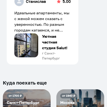
Станислав
5.00
Идеальные апартаменты, мы
с женой можем сказать с
уверенностью. По разным
городам катаемся, и не
только в России. Сервис на
Уютная
отличном уровне. Хозяин
частная
апартаментов доброй души
студия Salut!
человек, всегда можно
г Санкт-
Петербург
договориться, подскажет
что как и почему.
Рекомендуем на 100% и вам,
и друзьям и сами будем
приезжать еще...
Куда поехать еще
от
1700
₽
от
1940
₽
Санкт-Петербург
Москва