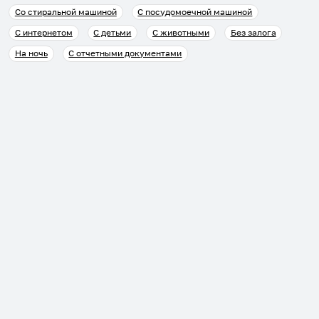
Со стиральной машиной
С посудомоечной машиной
С интернетом
С детьми
С животными
Без залога
На ночь
С отчетными документами