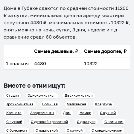
Дома в Губахе
сдаются по средней стоимости
11200
₽ за сутки, минимальная цена на аренду квартиры
посуточно
4480
₽, максимальная стоимость
10322
₽,
снять можно на ночь, сутки, 3 дня, неделю и т.д
сравнение среди
60
объектов
.
Самые дешевые, ₽
Самые дорогие, ₽
1 спальня
4480
10322
Вместе с этим ищут:
Студия
Однокомнатная
Двухкомнатная
Трехкомнатная
Большая
Маленькая
Квартира
Комната
Апартаменты
Дом
Номер
С кухней
С кухней
С детской кроваткой
С джакузи
С камином
С балконом
С парковкой
С сауной
С кондиционером