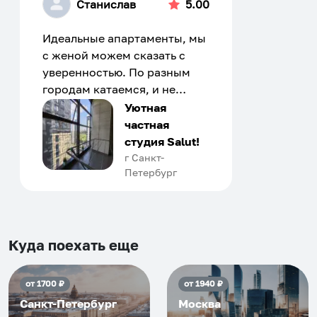
Станислав
5.00
Идеальные апартаменты, мы
с женой можем сказать с
уверенностью. По разным
городам катаемся, и не
только в России. Сервис на
Уютная
отличном уровне. Хозяин
частная
апартаментов доброй души
студия Salut!
человек, всегда можно
г Санкт-
Петербург
договориться, подскажет
что как и почему.
Рекомендуем на 100% и вам,
и друзьям и сами будем
приезжать еще...
Куда поехать еще
от
1700
₽
от
1940
₽
Санкт-Петербург
Москва