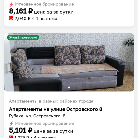
dates.
Мгновенное бронирование
dates.
8,161
₽
цена за
за сутки
2,040
₽ × 4 платежа
Жильё проверено
Апартаменты в разных районах города
Апартаменты на улице Островского 8
Губаха, ул. Островского, 8
Мгновенное бронирование
5,101
₽
цена за
за сутки
1,275
₽ × 4 платежа