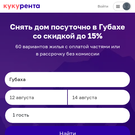
Войти
Снять дом посуточно
в Губахе
со скидкой до 15%
60
вариантов
жилья с оплатой частями или
в рассрочку без комиссии
Navigate
Navigate
forward
backward
to
to
interact
interact
Найти