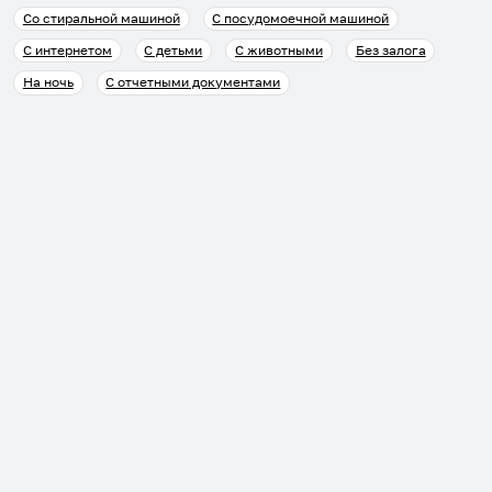
Со стиральной машиной
С посудомоечной машиной
С интернетом
С детьми
С животными
Без залога
На ночь
С отчетными документами