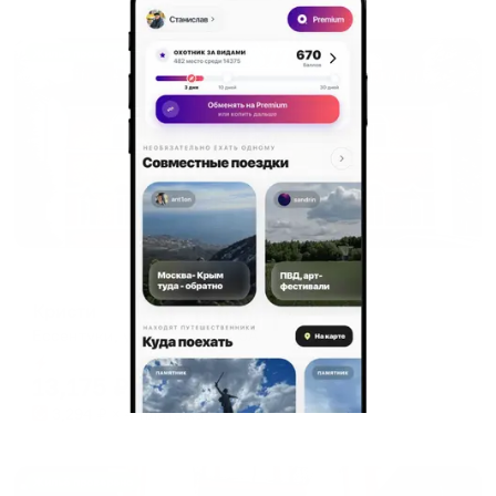
Жильё проверено
Мини-отель
Кристи
Ессентуки, ул. Советская, 5А
Мгновенное бронирование
13,175
₽
цена за
за сутки
3,294
₽ × 4 платежа
Жильё проверено