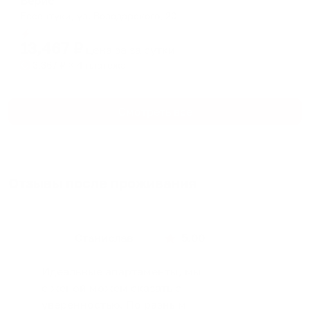
Верис
Ессентуки, ул. Володарского, 20
Мгновенное бронирование
13,467
₽
цена за
за сутки
3,367
₽ × 4 платежа
Смотреть все
Отзывы после проживания
Станислав
5.00
Идеальные апартаменты, мы
с женой можем сказать с
уверенностью. По разным