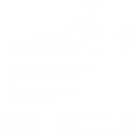
Жильё проверено
Апартаменты в разных районах города
Апартаменты Луначарского дом 11
Ессентуки, Луначарского, 11
Мгновенное бронирование
13,007
₽
цена за
за сутки
3,252
₽ × 4 платежа
Жильё проверено