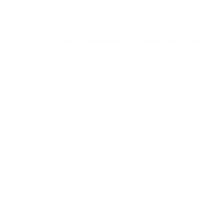
ночь, сутки, 3 дня, неделю и т.д сравнение среди
360
объектов
.
Самые дешевые, ₽
Самые дорогие, ₽
1 спальня
3944
36370
Вместе с этим ищут:
Студия
Однокомнатная
Двухкомнатная
Трехкомнатная
Большая
Маленькая
Квартира
Комната
Апартаменты
Дом
Номер
С кухней
С кухней
С детской кроваткой
С джакузи
С камином
С балконом
С парковкой
С сауной
С кондиционером
Со стиральной машиной
С посудомоечной машиной
С интернетом
С детьми
С животными
Без залога
На ночь
С отчетными документами