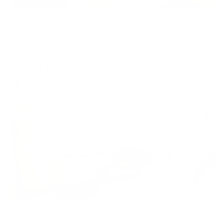
Мини-отель
Комета
Ессентукская, ул. Гагарина, 9
Мгновенное бронирование
6,121
₽
цена за
за сутки
1,530
₽ × 4 платежа
Жильё проверено
Апартаменты в разных районах города