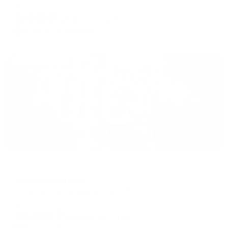
Мгновенное бронирование
changing
changing
9,443
₽
цена за
за сутки
dates.
dates.
2,361
₽ × 4 платежа
Жильё проверено
Отель
Елион-Ессентуки
Ессентуки, ул. Анджиевского 25 А
Мгновенное бронирование
22,443
₽
цена за
за сутки
5,611
₽ × 4 платежа