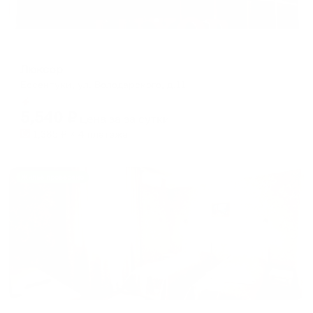
Мини-отель
Люксор
Ессентуки, ул. Володарского, д.11
Мгновенное бронирование
5,540
₽
цена за
за сутки
1,385
₽ × 4 платежа
Жильё проверено