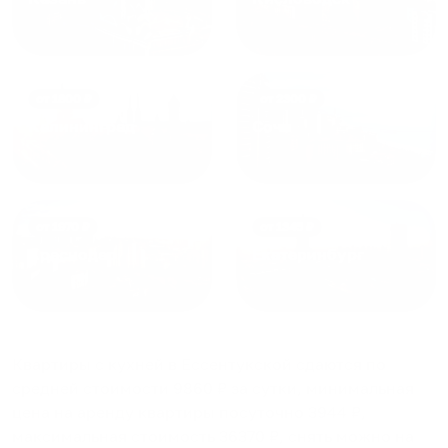
от
1800
₽
от
2300
₽
Калининград
Сочи
от
1970
₽
от
1345
₽
Краснодар
Екатеринбург
Квартиры с кухней в Ессентукской
сдаются по
средней стоимости
9860
₽ за сутки, минимальная
цена на аренду квартиры посуточно
3944
₽,
максимальная стоимость
36370
₽, снять можно на