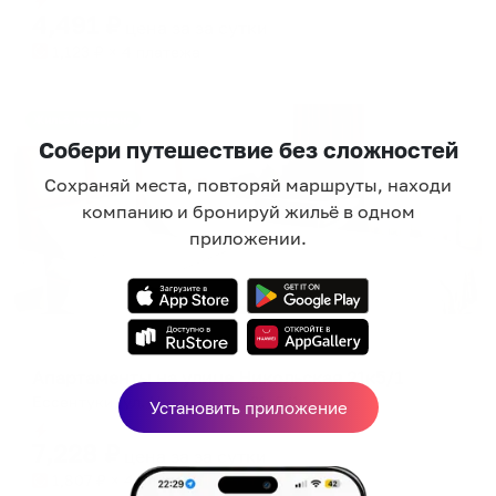
4,491
₽
цена за
за сутки
1,123
₽ × 4 платежа
Жильё проверено
Собери путешествие без сложностей
Сохраняй места, повторяй маршруты, находи
компанию и бронируй жильё в одном
приложении.
Апартаменты в разных районах города
Апартаменты на улице Никольская 21к5/1
Ессентуки, ул. Никольская, 21к5/1
Установить приложение
Мгновенное бронирование
7,228
₽
цена за
за сутки
1,807
₽ × 4 платежа