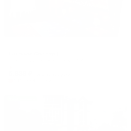
Гостевой дом
Eco House (Эко Хаус)
Ессентуки, ул. Анджиевского, д. 46А
Мгновенное бронирование
5,638
₽
цена за
за сутки
1,410
₽ × 4 платежа
Жильё проверено