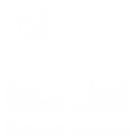
городам катаемся, и не
только в России. Сервис на
Уютная
отличном уровне. Хозяин
частная
апартаментов доброй души
студия Salut!
человек, всегда можно
г Санкт-
Петербург
договориться, подскажет
что как и почему.
Рекомендуем на 100% и вам,
и друзьям и сами будем
приезжать еще...
Куда поехать еще
от
1700
₽
от
1940
₽
Санкт-Петербург
Москва
от
1490
₽
от
1270
₽
Казань
Кисловодск