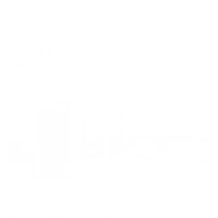
Отель
Космос
Ессентуки, ул. Володарского, д.20
Мгновенное бронирование
9,794
₽
цена за
за сутки
2,449
₽ × 4 платежа
Жильё проверено
Курортный отель
Orange (Орандж)
Ессентуки, Кисловодская 63