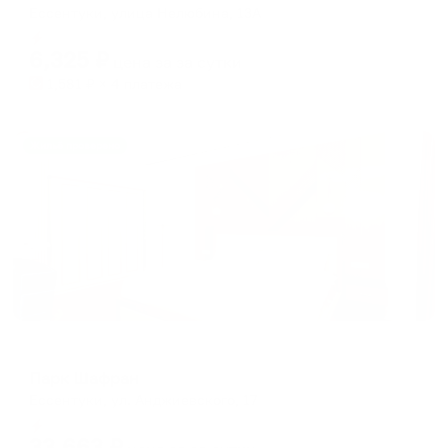
Ессентуки, улица Нелюбина, 13А
Мгновенное бронирование
6,325
₽
цена за
за сутки
1,581
₽ × 4 платежа
Жильё проверено
Санаторий
Парк Шафран
Ессентуки, ул. Анджиевского, 17
Мгновенное бронирование
33,663
₽