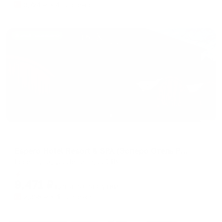
3,724
₽ × 4 платежа
Жильё проверено
Отель
Espero Hotel Resort & SPA (Эсперо Отель Резорт & СПА)
Ессентуки, ул. Ленина, д. 14В
Мгновенное бронирование
9,471
₽
цена за
за сутки
2,368
₽ × 4 платежа