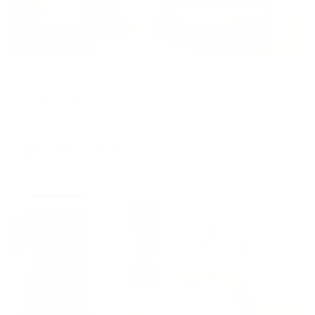
Мини-отель
Атлантида
Ессентуки, Кисловодская,12
Мгновенное бронирование
9,181
₽
цена за
за сутки
2,295
₽ × 4 платежа
Жильё проверено