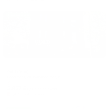
Жильё проверено
Мини-отель
Gold (Голд)
Ессентуки, ул. Володарского, 52
Мгновенное бронирование
5,837
₽
цена за
за сутки
1,459
₽ × 4 платежа