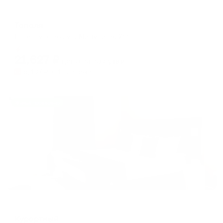
Турбаза
Тополя
Ессентукская, ул. Мичурина, 255
Мгновенное бронирование
21,627
₽
цена за
за сутки
5,407
₽ × 4 платежа
Жильё проверено
Отель
Курортный