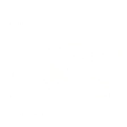
Замок
Ессентуки, ул. Семашко, 11
Мгновенное бронирование
14,894
₽
цена за
за сутки
3,724
₽ × 4 платежа
Жильё проверено
Апартаменты в разных районах города
Апартаменты Лофт 53
Ессентуки, Ессентуки, ул. Интернациональная, д.53
Мгновенное бронирование