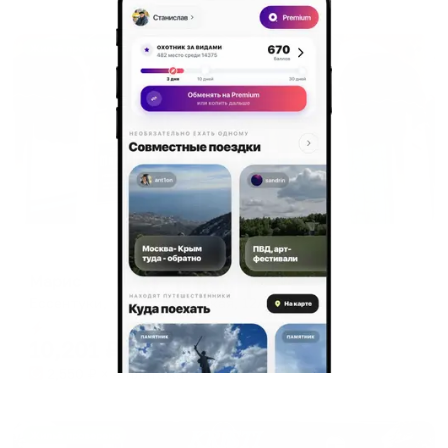
Жильё проверено
Мини-отель
Марис
Ессентуки, ул. Кисловодская, 12А
Мгновенное бронирование
10,201
₽
цена за
за сутки
2,550
₽ × 4 платежа
Жильё проверено