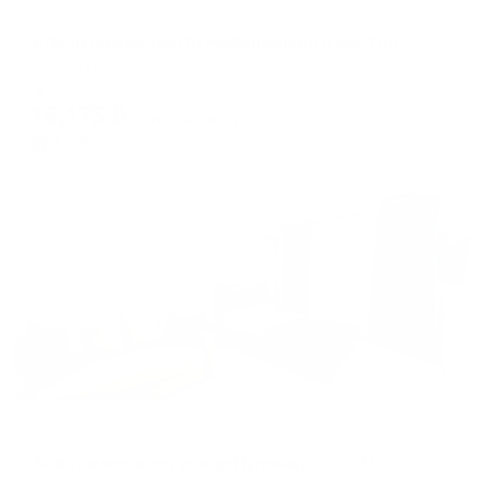
Санаторий
Клинический центр медицинского центра Юность
Ессентуки, ул. Ленина, 5
Мгновенное бронирование
15,175
₽
цена за
за сутки
3,794
₽ × 4 платежа
Жильё проверено
Апартаменты в разных районах города
Апартаменты на улице Луначарского 11
Ессентуки, Луначарского 11