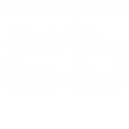
от
1800
₽
от
2300
₽
Калининград
Сочи
от
1970
₽
от
1345
₽
Краснодар
Екатеринбург
Квартиры на ночь в Ессентукской
сдаются по
средней стоимости
9860
₽ за сутки, минимальная
цена на аренду квартиры посуточно
3944
₽,
максимальная стоимость
19712
₽, снять можно на