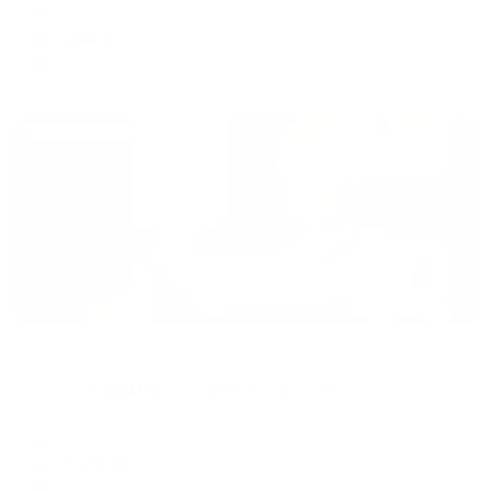
Мгновенное бронирование
changing
changing
6,759
₽
цена за
за сутки
dates.
dates.
1,690
₽ × 4 платежа
Жильё проверено
Пансионат
PLAZA Essentuki (ПЛАЗА Ессентуки)
Ессентуки, ул. Интернациональная, д.1Б
Мгновенное бронирование
15,120
₽
цена за
за сутки
3,780
₽ × 4 платежа