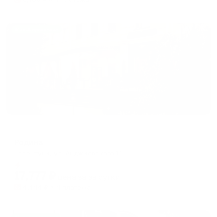
Жильё проверено
Отель
Родина
Ессентуки, ул. Анджиевского 11
Мгновенное бронирование
17,777
₽
цена за
за сутки
4,444
₽ × 4 платежа