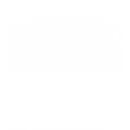
1,638
₽ × 4 платежа
Жильё проверено
Мини-отель
Люксор
Ессентуки, ул. Володарского, д.11
Мгновенное бронирование
6,100
₽
цена за
за сутки
1,525
₽ × 4 платежа