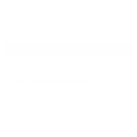
Комета
Ессентукская, ул. Гагарина, 9
Мгновенное бронирование
6,121
₽
цена за
за сутки
1,530
₽ × 4 платежа
Смотреть все
Отзывы после проживания
Станислав
5.00
Идеальные апартаменты, мы
с женой можем сказать с
уверенностью. По разным