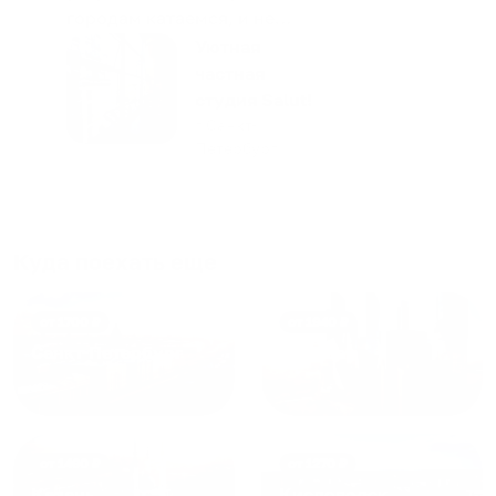
городам катаемся, и не
только в России. Сервис на
Уютная
отличном уровне. Хозяин
частная
апартаментов доброй души
студия Salut!
человек, всегда можно
г Санкт-
Петербург
договориться, подскажет
что как и почему.
Рекомендуем на 100% и вам,
и друзьям и сами будем
приезжать еще...
Куда поехать еще
от
1700
₽
от
1940
₽
Санкт-Петербург
Москва
от
1490
₽
от
1270
₽
Казань
Кисловодск