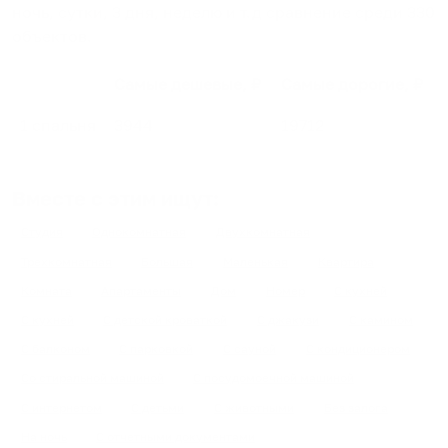
ночь, сутки, 3 дня, неделю и т.д сравнение среди
330
объектов
.
Самые дешевые, ₽
Самые дорогие, ₽
1 спальня
3944
19712
Вместе с этим ищут:
Студия
Однокомнатная
Двухкомнатная
Трехкомнатная
Большая
Маленькая
Квартира
Комната
Апартаменты
Дом
Номер
С кухней
С кухней
С детской кроваткой
С джакузи
С камином
С балконом
С парковкой
С сауной
С кондиционером
Со стиральной машиной
С посудомоечной машиной
С интернетом
С детьми
С животными
Без залога
На ночь
С отчетными документами