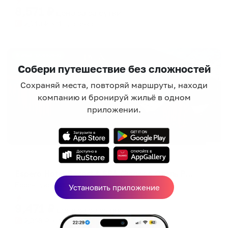
8,571
₽
цена за
за сутки
2,143
₽ × 4 платежа
Жильё проверено
Собери путешествие без сложностей
Сохраняй места, повторяй маршруты, находи
компанию и бронируй жильё в одном
приложении.
Отель
Espero Hotel Resort & SPA (Эсперо Отель Резорт & СПА)
Ессентуки, ул. Ленина, д. 14В
Установить приложение
Мгновенное бронирование
9,471
₽
цена за
за сутки
2,368
₽ × 4 платежа