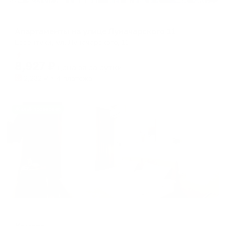
Апартаменты в разных районах города
Апартаменты на улице Луначарского 11
Ессентуки, ул. Луначарского, 11
Мгновенное бронирование
8,927
₽
цена за
за сутки
2,232
₽ × 4 платежа
Жильё проверено
Мини-отель