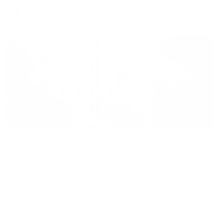
цена за
за сутки
1,581
₽ × 4 платежа
Жильё проверено
Отель
Елион-Ессентуки
Ессентуки, ул. Анджиевского 25 А
Мгновенное бронирование
22,443
₽
цена за
за сутки
5,611
₽ × 4 платежа