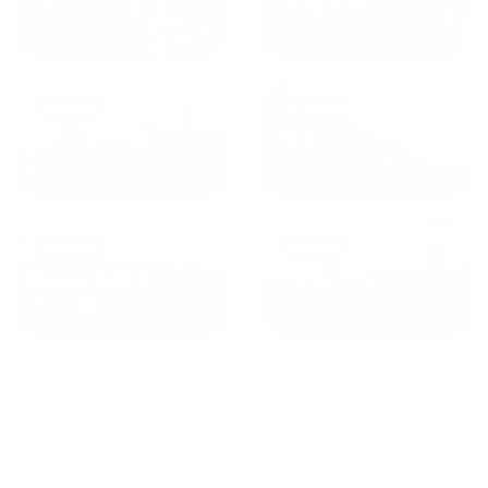
от
1800
₽
от
2300
₽
Калининград
Сочи
от
1970
₽
от
1345
₽
Краснодар
Екатеринбург
Квартиры с кондиционером в Ессентуках
сдаются
по средней стоимости
11900
₽ за сутки,
минимальная цена на аренду квартиры посуточно
4760
₽, максимальная стоимость
19712
₽, снять