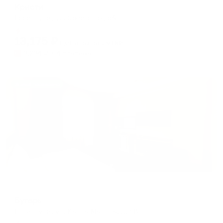
Кристи
Ессентуки, ул. Советская, 5А
Мгновенное бронирование
13,175
₽
цена за
за сутки
3,294
₽ × 4 платежа
Жильё проверено
Отель
Бугарь
Ессентуки, ул. Карла Маркса, д. 5В
Мгновенное бронирование