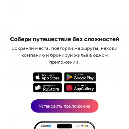
12,549
₽
цена за
за сутки
3,137
₽ × 4 платежа
Жильё проверено
Собери путешествие без сложностей
Сохраняй места, повторяй маршруты, находи
компанию и бронируй жильё в одном
приложении.
Мини-отель
Apart's Hotel (Апартс)
Ессентуки, ул. Пятигорская, д.83/2
Установить приложение
Мгновенное бронирование
8,953
₽
цена за
за сутки
2,238
₽ × 4 платежа