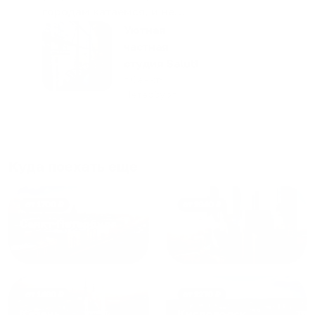
городам катаемся, и не
только в России. Сервис на
Уютная
отличном уровне. Хозяин
частная
апартаментов доброй души
студия Salut!
человек, всегда можно
г Санкт-
Петербург
договориться, подскажет
что как и почему.
Рекомендуем на 100% и вам,
и друзьям и сами будем
приезжать еще...
Куда поехать еще
от
1700
₽
от
1940
₽
Санкт-Петербург
Москва
от
1490
₽
от
1270
₽
Казань
Кисловодск