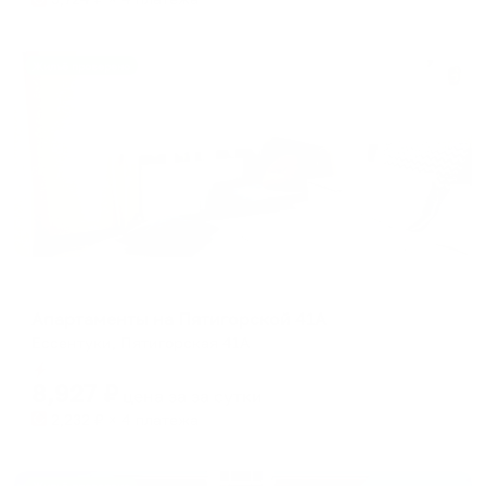
Жильё проверено
Апартаменты в разных районах города
Апартаменты на Пятигорской 41А
Ессентуки, Пятигорская 41А
Мгновенное бронирование
8,927
₽
цена за
за сутки
2,232
₽ × 4 платежа