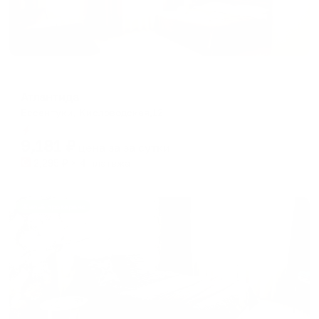
Мини-отель
Атлантида
Ессентуки, Кисловодская,12
Мгновенное бронирование
9,181
₽
цена за
за сутки
2,295
₽ × 4 платежа
Жильё проверено