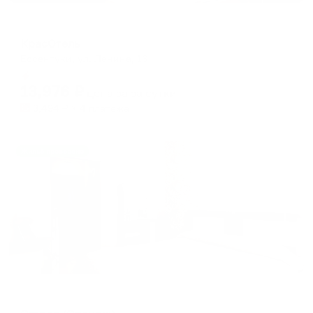
Отель
КрасОтель
Ессентуки, ул. Ленина, 16
Мгновенное бронирование
13,976
₽
цена за
за сутки
3,494
₽ × 4 платежа
Жильё проверено
Курортный отель