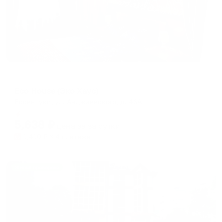
Гостевой дом
Eco House (Эко Хаус)
Ессентуки, ул. Анджиевского, д. 46А
Мгновенное бронирование
5,638
₽
цена за
за сутки
1,410
₽ × 4 платежа
Жильё проверено