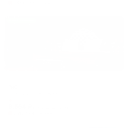
1,443
₽ × 4 платежа
Жильё проверено
Отель
РиО
Ессентуки, Энгельса, 2А
Мгновенное бронирование
9,564
₽
цена за
за сутки
2,391
₽ × 4 платежа