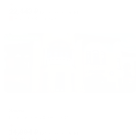
Мгновенное бронирование
changing
changing
22,443
₽
цена за
за сутки
dates.
dates.
5,611
₽ × 4 платежа
Жильё проверено
Гостевой дом
Замок
Ессентуки, ул. Семашко, 11
Мгновенное бронирование
14,894
₽
цена за
за сутки
3,724
₽ × 4 платежа