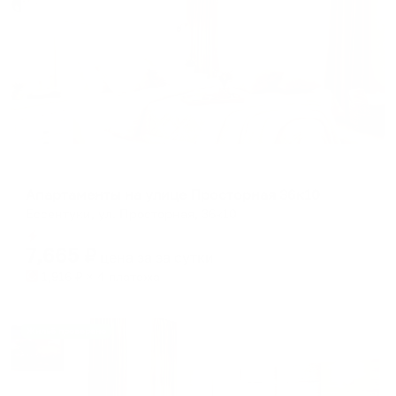
Апартаменты в разных районах города
Апартаменты на улице Просторная 36к10
Ессентуки, ул. Просторная, 36к10
Мгновенное бронирование
7,665
₽
цена за
за сутки
1,916
₽ × 4 платежа
Жильё проверено