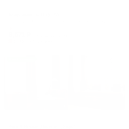
Апартаменты в разных районах города
Апартаменты Лофт 53
Ессентуки, Ессентуки, ул. Интернациональная, д.53
Мгновенное бронирование
8,571
₽
цена за
за сутки
2,143
₽ × 4 платежа
Жильё проверено
Отель
Park & House (Парк энд Хаус)