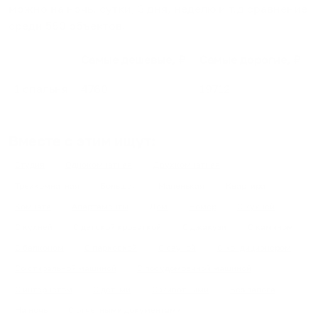
можно на ночь, сутки, 3 дня, неделю и т.д сравнение
среди
580
объектов
.
Самые дешевые, ₽
Самые дорогие, ₽
1 спальня
4760
19712
Вместе с этим ищут:
Студия
Однокомнатная
Двухкомнатная
Трехкомнатная
Большая
Маленькая
Квартира
Комната
Апартаменты
Дом
Номер
С кухней
С кухней
С детской кроваткой
С джакузи
С камином
С балконом
С парковкой
С сауной
С кондиционером
Со стиральной машиной
С посудомоечной машиной
С интернетом
С детьми
С животными
Без залога
На ночь
С отчетными документами