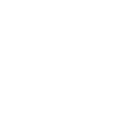
Апартаменты в разных районах города
Апартаменты на улице Буачидзе
Ессентуки, ул. Буачидзе, 1, корп. 4
Мгновенное бронирование
7,693
₽
цена за
за сутки
1,923
₽ × 4 платежа
Жильё проверено