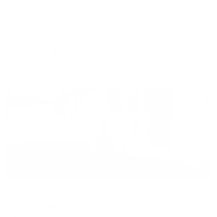
Отель
Дача генерала Николаева
Ессентуки, ул. Ленина, 18 А
Мгновенное бронирование
12,956
₽
цена за
за сутки
3,239
₽ × 4 платежа
Жильё проверено
Апартаменты в разных районах города
Апартаменты на улице Орджоникидзе 97 корпус 1
Ессентуки, ул. Орджоникидзе, 97 корп. 1