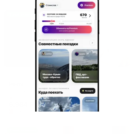
Жильё проверено
Апартаменты в разных районах города
Мечта
Ессентуки, пер. Мельничный, 20А
Мгновенное бронирование
6,964
₽
цена за
за сутки
1,741
₽ × 4 платежа
Жильё проверено