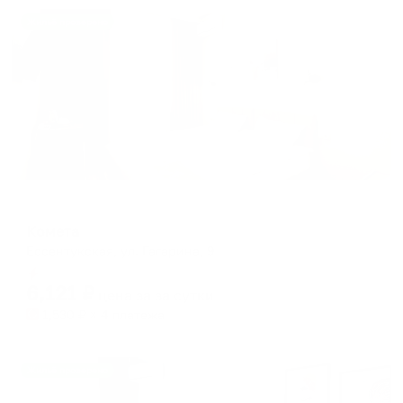
Жильё проверено
Мини-отель
Комета
Ессентукская, ул. Гагарина, 9
Мгновенное бронирование
6,121
₽
цена за
за сутки
1,530
₽ × 4 платежа
Жильё проверено