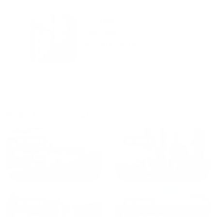
городам катаемся, и не
только в России. Сервис на
Уютная
отличном уровне. Хозяин
частная
апартаментов доброй души
студия Salut!
человек, всегда можно
г Санкт-
Петербург
договориться, подскажет
что как и почему.
Рекомендуем на 100% и вам,
и друзьям и сами будем
приезжать еще...
Куда поехать еще
от
1700
₽
от
1940
₽
Санкт-Петербург
Москва
от
1490
₽
от
1270
₽
Казань
Кисловодск