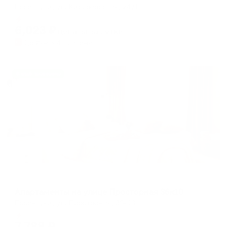
Ессентуки, ул. Кисловодская, 24/1
Мгновенное бронирование
6,023
₽
цена за
за сутки
1,506
₽ × 4 платежа
Жильё проверено
Апартаменты в разных районах города
Апартаменты на улице Просторная 36к10
Ессентуки, ул. Просторная, 36к10
Мгновенное бронирование
7,788
₽