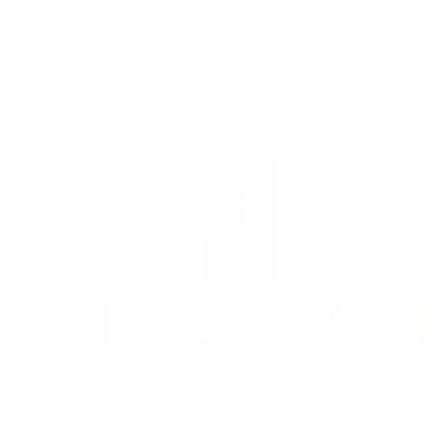
Ессентуки
Ессентуки, ул. Чкалова/Карла Марска, д. 2/26
Мгновенное бронирование
5,419
₽
цена за
за сутки
1,355
₽ × 4 платежа
Жильё проверено
Апартаменты в разных районах города
Мечта
Ессентуки, пер. Мельничный, 20А
Мгновенное бронирование