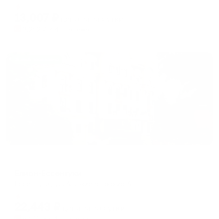
dates.
Мгновенное бронирование
dates.
13,007
₽
цена за
за сутки
3,252
₽ × 4 платежа
Жильё проверено
Отель
Елион-Ессентуки
Ессентуки, ул. Анджиевского 25 А
Мгновенное бронирование
22,443
₽
цена за
за сутки
5,611
₽ × 4 платежа