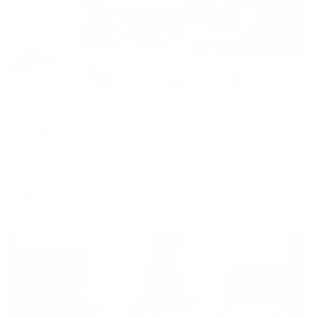
Апартаменты в разных районах города
Апартаменты на улице Орджоникидзе 88к2
Ессентуки, улица Орджоникидзе, 88к2
Мгновенное бронирование
7,651
₽
цена за
за сутки
1,913
₽ × 4 платежа
Жильё проверено