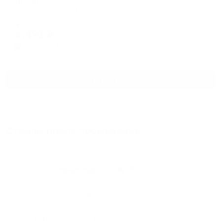
ИНТЕР
Ессентукская, ул.Шести Коммунаров, д.80
Мгновенное бронирование
4,491
₽
цена за
за сутки
1,123
₽ × 4 платежа
Смотреть все
Отзывы после проживания
Станислав
5.00
Идеальные апартаменты, мы
с женой можем сказать с
уверенностью. По разным