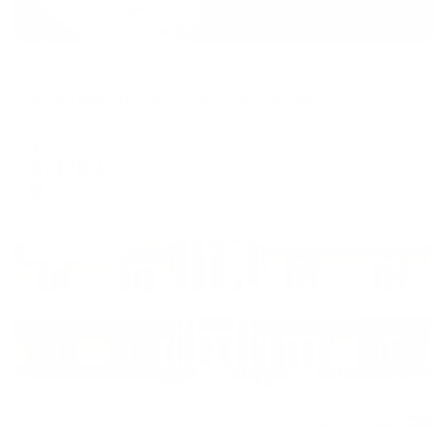
Апартаменты в разных районах города
Апартаменты на Орджоникидзе, 88к3
Ессентуки, ул. Орджоникидзе, 88к3
Мгновенное бронирование
6,376
₽
цена за
за сутки
1,594
₽ × 4 платежа
Жильё проверено