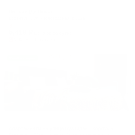
Мини-отель
De Luxe (Де Люкс)
Ессентуки, ул.Кисловодская, д.192а
Мгновенное бронирование
5,419
₽
цена за
за сутки
1,355
₽ × 4 платежа
Жильё проверено
Апартаменты в разных районах города
Апартаменты на улице Буачидзе 1 корпус 3
Ессентуки, "Уютный уголок" уютная студия в центре города ул. Буачидзе, 1к3