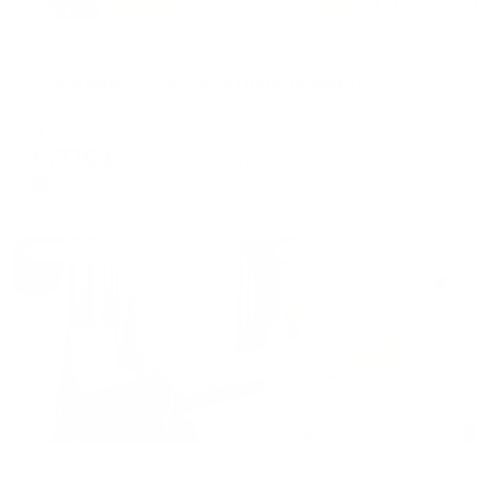
Апартаменты в разных районах города
Апартаменты на улице Просторная 17к2
Ессентуки, ул. Просторная, 17к2
Мгновенное бронирование
6,376
₽
цена за
за сутки
1,594
₽ × 4 платежа
Жильё проверено
Отель