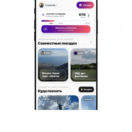
Жильё проверено
Мини-отель
Марис
Ессентуки, ул. Кисловодская, 12А
Мгновенное бронирование
11,632
₽
цена за
за сутки
2,908
₽ × 4 платежа
Жильё проверено