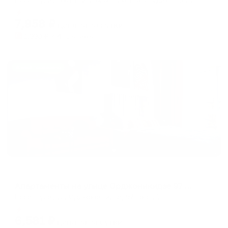
Мгновенное бронирование
7,958
₽
цена за
за сутки
1,990
₽ × 4 платежа
Жильё проверено
Апартаменты в разных районах города
Апартаменты на улице Орджоникидзе 97 корпус 1
Ессентуки, ул. Орджоникидзе, 97 корп. 1
Мгновенное бронирование
6,581
₽
цена за
за сутки