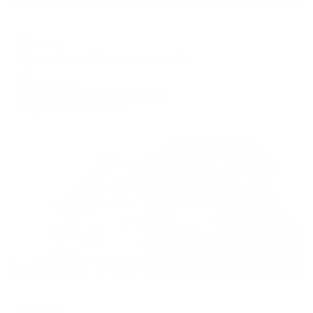
Мини-отель
Люксор
Ессентуки, ул. Володарского, д.11
Мгновенное бронирование
7,343
₽
цена за
за сутки
1,836
₽ × 4 платежа
Жильё проверено
Отель