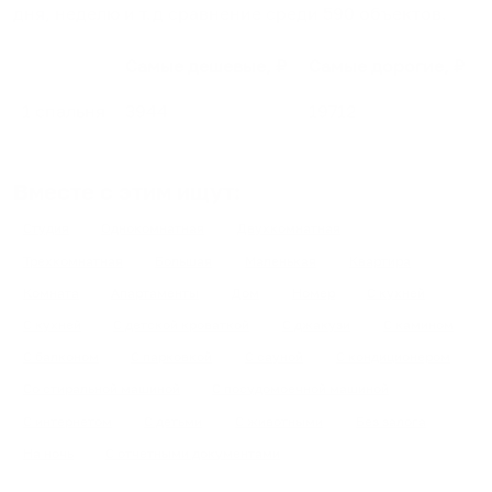
дня, неделю и т.д сравнение среди
590
объектов
.
Самые дешевые, ₽
Самые дорогие, ₽
1 спальня
3944
19712
Вместе с этим ищут:
Студия
Однокомнатная
Двухкомнатная
Трехкомнатная
Большая
Маленькая
Квартира
Комната
Апартаменты
Дом
Номер
С кухней
С кухней
С детской кроваткой
С джакузи
С камином
С балконом
С парковкой
С сауной
С кондиционером
Со стиральной машиной
С посудомоечной машиной
С интернетом
С детьми
С животными
Без залога
На ночь
С отчетными документами