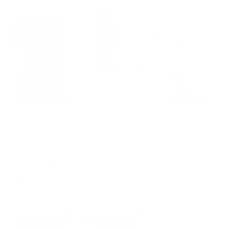
Жильё проверено
Мини-отель
Комета
Ессентукская, ул. Гагарина, 9
Мгновенное бронирование
6,121
₽
цена за
за сутки
1,530
₽ × 4 платежа
Жильё проверено