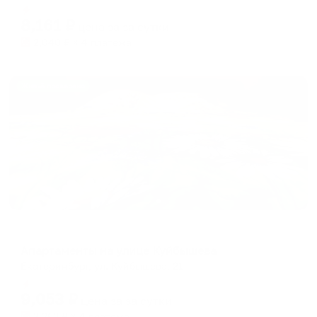
Мгновенное бронирование
changing
changing
8,161
₽
цена за
за сутки
dates.
dates.
2,040
₽ × 4 платежа
Жильё проверено
Апартаменты в разных районах города
Апартаменты на улице Куйбышева
Екатеринбург, ул. Куйбышева, 21
Мгновенное бронирование
9,053
₽
цена за
за сутки
2,263
₽ × 4 платежа