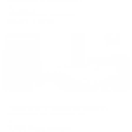
Мгновенное бронирование
17,852
₽
цена за
за сутки
4,463
₽ × 4 платежа
Жильё проверено
Апартаменты в разных районах города
Апартаменты на переулке Трамвайный 2 корпус 4
Екатеринбург, пер. Трамвайный, 2к4
Мгновенное бронирование
7,408
₽
цена за
за сутки