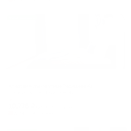
Жильё проверено
Апартаменты в разных районах города
Апартаменты на улице Радищева 41
Екатеринбург, ул. Радищева, 41
Мгновенное бронирование
10,776
₽
цена за
за сутки
2,694
₽ × 4 платежа