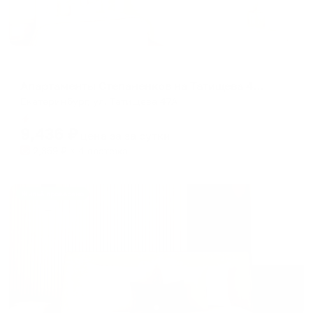
Апартаменты в разных районах города
Апартаменты Степаненков на Татищева 47А
Екатеринбург, ул. Татищева 47А
Мгновенное бронирование
9,436
₽
цена за
за сутки
2,359
₽ × 4 платежа
Жильё проверено