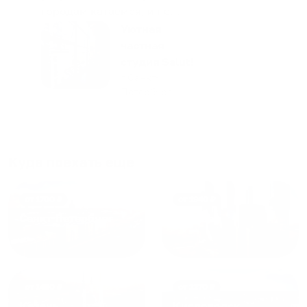
городам катаемся, и не
только в России. Сервис на
Уютная
отличном уровне. Хозяин
частная
апартаментов доброй души
студия Salut!
человек, всегда можно
г Санкт-
Петербург
договориться, подскажет
что как и почему.
Рекомендуем на 100% и вам,
и друзьям и сами будем
приезжать еще...
Куда поехать еще
от
1700
₽
от
1940
₽
Санкт-Петербург
Москва
от
1490
₽
от
1270
₽
Казань
Кисловодск