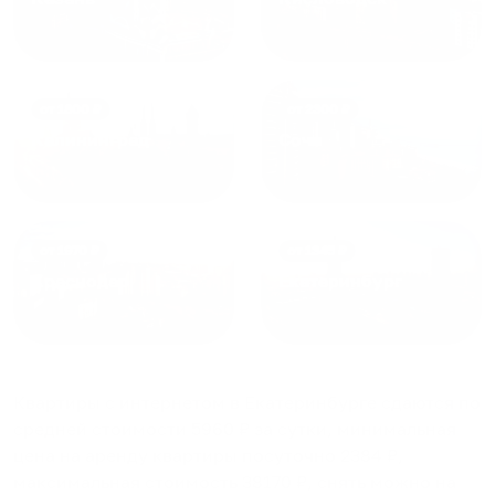
от
1800
₽
от
2300
₽
Калининград
Сочи
от
1970
₽
от
1345
₽
Краснодар
Екатеринбург
Квартиры с интернетом в Екатеринбурге
сдаются по
средней стоимости
5960
₽ за сутки, минимальная
цена на аренду квартиры посуточно
2384
₽,
максимальная стоимость
38170
₽, снять можно на