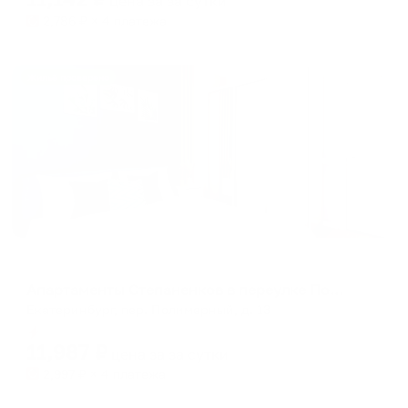
цена за
за сутки
2,786
₽ × 4 платежа
Жильё проверено
Апартаменты в разных районах города
Апартаменты Степаненков в переулке Полимерный 13
Екатеринбург, пер. Полимерный, д. 13
Мгновенное бронирование
11,987
₽
цена за
за сутки
2,997
₽ × 4 платежа