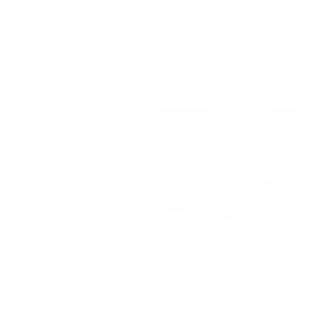
Апартаменты Степаненков на Свердлова 32Б
Екатеринбург, ул. Свердлова, 32Б
Мгновенное бронирование
8,161
₽
цена за
за сутки
2,040
₽ × 4 платежа
Жильё проверено
Апартаменты в разных районах города
Апартаменты на проспекте Ленина 103
Екатеринбург, проспект Ленина, 103
Мгновенное бронирование