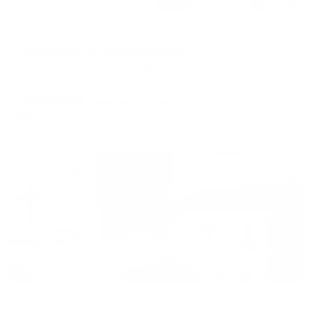
Апартаменты в разных районах города
АпартХаус на Готвальда 24/5
Екатеринбург, ул. Готвальда, 24/5
Мгновенное бронирование
13,592
₽
цена за
за сутки
3,398
₽ × 4 платежа
Жильё проверено
Апартаменты в разных районах города