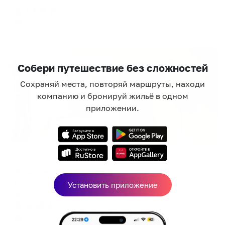
8,669
₽
цена за
за сутки
2,167
₽ × 4 платежа
Жильё проверено
Собери путешествие без сложностей
Сохраняй места, повторяй маршруты, находи
компанию и бронируй жильё в одном
приложении.
Апартаменты в разных районах города
Апартаменты на улице Восточная 66
Екатеринбург, ул. Восточная, 66
Установить приложение
Мгновенное бронирование
8,953
₽
цена за
за сутки
2,238
₽ × 4 платежа