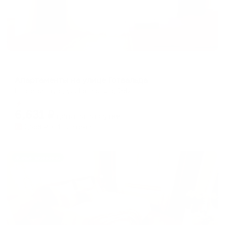
Апартаменты в разных районах города
Апартаменты на улице Готвальда
Екатеринбург, ул. Готвальда, 19Б
Мгновенное бронирование
6,631
₽
цена за
за сутки
1,658
₽ × 4 платежа
Жильё проверено