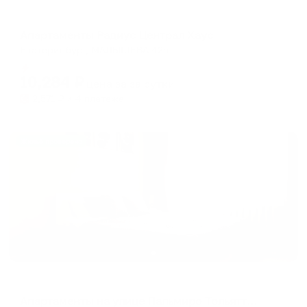
Апартаменты в разных районах города
Апартаменты Радиус Централ Хаус
Екатеринбург, МАЛЫШЕВА 42а
Мгновенное бронирование
10,284
₽
цена за
за сутки
2,571
₽ × 4 платежа
Жильё проверено
Апартаменты в разных районах города
Апартаменты на улице Пальмиро Тольятти 14