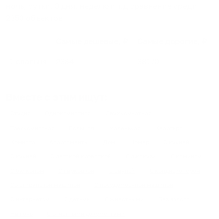
ночь, сутки, 3 дня, неделю и т.д сравнение среди
2350
объектов
.
Самые дешевые, ₽
Самые дорогие, ₽
1 спальня
2384
38170
Вместе с этим ищут:
Студия
Однокомнатная
Двухкомнатная
Трехкомнатная
Большая
Маленькая
Квартира
Комната
Апартаменты
Дом
Номер
С кухней
С кухней
С детской кроваткой
С джакузи
С камином
С балконом
С парковкой
С сауной
С кондиционером
Со стиральной машиной
С посудомоечной машиной
С интернетом
С детьми
С животными
Без залога
На ночь
С отчетными документами