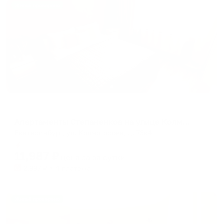
Жильё проверено
Апартаменты в разных районах города
Апартаменты Степаненков на улице Колмогорова 73к4
Екатеринбург, ул. Колмогорова, д. 73к4
Мгновенное бронирование
11,987
₽
цена за
за сутки
2,997
₽ × 4 платежа
Жильё проверено