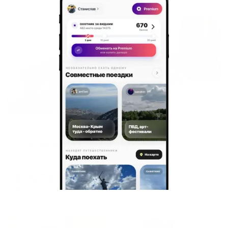
Жильё проверено
Апартаменты в разных районах города
Апартаменты на улице Уральская 5
Екатеринбург, ул. Уральская, 5
Мгновенное бронирование
8,927
₽
цена за
за сутки
2,232
₽ × 4 платежа
Жильё проверено