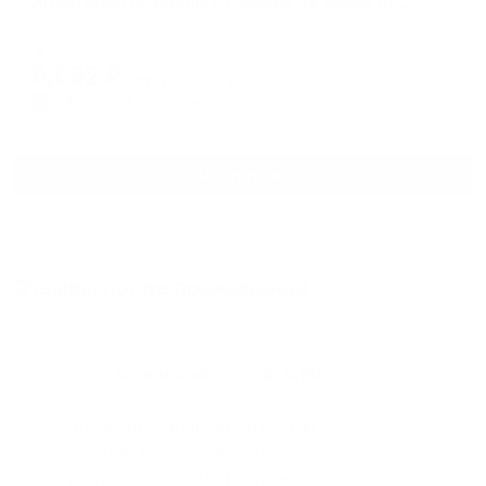
Апартаменты рядом с парком на улице Шейнкмана 111
Екатеринбург, Шейнкмана, 111
Мгновенное бронирование
9,692
₽
цена за
за сутки
2,423
₽ × 4 платежа
Смотреть все
Отзывы после проживания
Станислав
5.00
Идеальные апартаменты, мы
с женой можем сказать с
уверенностью. По разным