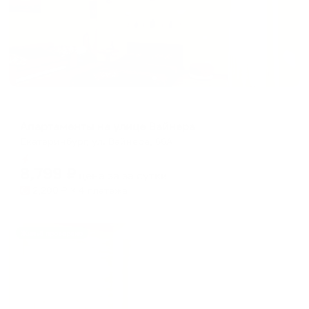
Апартаменты в разных районах города
Апартаменты на улице Вайнера
Екатеринбург, ул. Вайнера, 66А
Мгновенное бронирование
8,799
₽
цена за
за сутки
2,200
₽ × 4 платежа
Жильё проверено