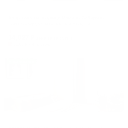
Апартаменты в разных районах города
Апартаменты на улице Мамина-Сибиряка 36Б
Екатеринбург, ул. Мамина-Сибиряка, 36Б
Мгновенное бронирование
14,027
₽
цена за
за сутки
3,507
₽ × 4 платежа
Жильё проверено
Апартаменты в разных районах города