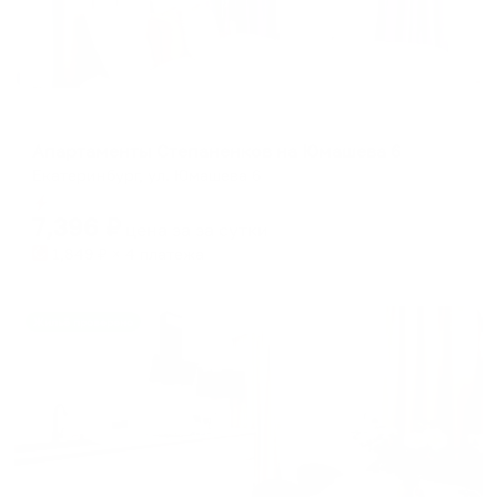
Апартаменты в разных районах города
Апартаменты Степаненков на Юмашева 6
Екатеринбург, ул. Юмашева 6
Мгновенное бронирование
7,396
₽
цена за
за сутки
1,849
₽ × 4 платежа
Жильё проверено