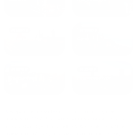
от
1800
₽
от
2300
₽
Калининград
Сочи
от
1970
₽
от
1345
₽
Краснодар
Екатеринбург
Номера в Екатеринбурге
сдаются по средней
стоимости
2240
₽ за сутки, минимальная цена на
аренду квартиры посуточно
896
₽, максимальная
стоимость
16214
₽, снять можно на ночь, сутки, 3