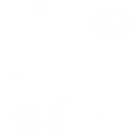
Апартаменты в разных районах города
Апартаменты Радиус Централ Хаус
Екатеринбург, МАЛЫШЕВА 42а
Мгновенное бронирование
10,284
₽
цена за
за сутки
2,571
₽ × 4 платежа
Жильё проверено