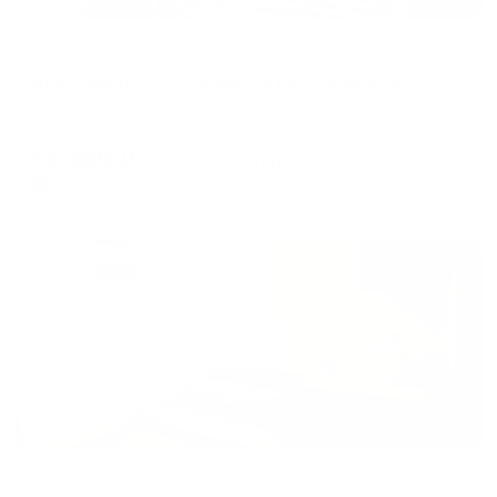
Апартаменты в разных районах города
Апартаменты Степаненков на Степана Разина 2
Екатеринбург, ул. Степана Разина, 2
Мгновенное бронирование
12,369
₽
цена за
за сутки
3,092
₽ × 4 платежа
Жильё проверено
Апартаменты в разных районах города