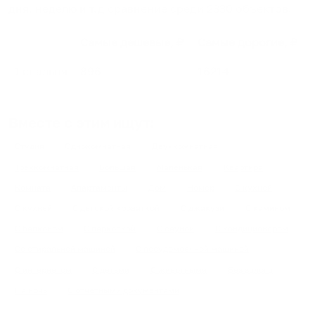
дня, неделю и т.д сравнение среди
2330
объектов
.
Самые дешевые, ₽
Самые дорогие, ₽
1 спальня
896
16214
Вместе с этим ищут:
Студия
Однокомнатная
Двухкомнатная
Трехкомнатная
Большая
Маленькая
Квартира
Комната
Апартаменты
Дом
Номер
С кухней
С кухней
С детской кроваткой
С джакузи
С камином
С балконом
С парковкой
С сауной
С кондиционером
Со стиральной машиной
С посудомоечной машиной
С интернетом
С детьми
С животными
Без залога
На ночь
С отчетными документами