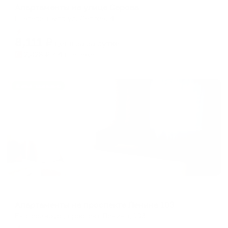
Апартаменты на улице Серова
Екатеринбург, ул. Серова, 4
Мгновенное бронирование
8,111
₽
цена за
за сутки
2,028
₽ × 4 платежа
Жильё проверено
Апартаменты в разных районах города
Апартаменты на проспекте Ленина 103
Екатеринбург, проспект Ленина, 103
Мгновенное бронирование