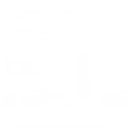
Апартаменты в разных районах города
Апартаменты на улице Азина
Екатеринбург, ул. Азина, 22/7
Мгновенное бронирование
9,309
₽
цена за
за сутки
2,327
₽ × 4 платежа
Жильё проверено
Апартаменты в разных районах города
Апартаменты рядом с парком на улице Шейнкмана 111
Екатеринбург, Шейнкмана, 111