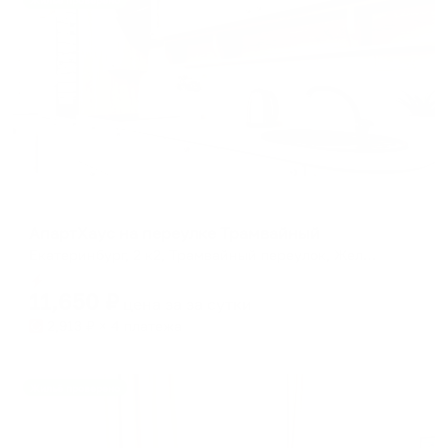
Жильё проверено
Апартаменты в разных районах города
АпартХаус на переулке Трамвайный
Екатеринбург, 2 к2, Трамвайный переулок, Железнодорожный район, Екатеринбург, городской округ Екатеринбург, Свердловская область, Уральский федеральный округ, 620041, Россия
Мгновенное бронирование
11,650
₽
цена за
за сутки
2,913
₽ × 4 платежа
Жильё проверено