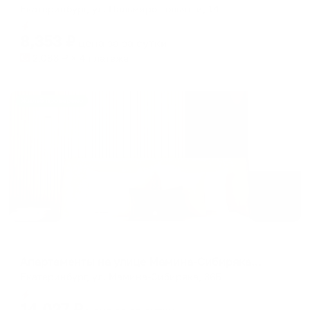
Екатеринбург, ул. Пальмиро Тольятти, 14
Мгновенное бронирование
8,353
₽
цена за
за сутки
2,088
₽ × 4 платежа
Жильё проверено
Апартаменты в разных районах города
Апартаменты на улице Мамина-Сибиряка 36Б
Екатеринбург, ул. Мамина-Сибиряка, 36Б
Мгновенное бронирование
14,027
₽