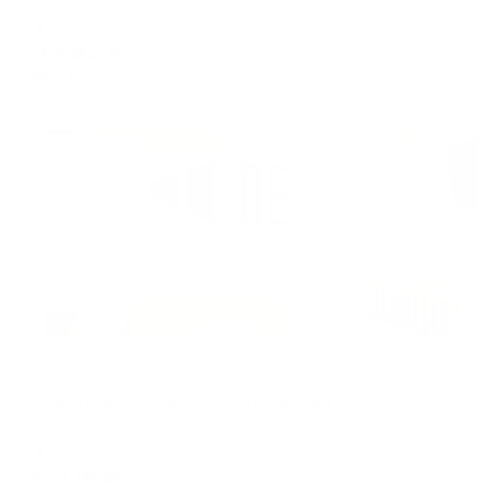
Мгновенное бронирование
9,692
₽
цена за
за сутки
2,423
₽ × 4 платежа
Жильё проверено
Апартаменты в разных районах города
Апартаменты на пропекте Ленина 52к3А
Екатеринбург, пр-т. Ленина, 52к3А
Мгновенное бронирование
6,376
₽
цена за
за сутки