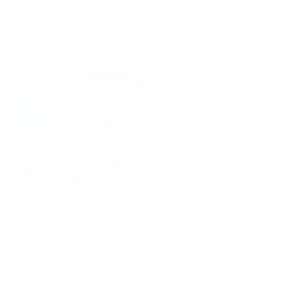
Мгновенное бронирование
changing
changing
8,953
₽
цена за
за сутки
dates.
dates.
2,238
₽ × 4 платежа
Жильё проверено
Апартаменты в разных районах города
Апартаменты Степаненков в переулке Полимерный 13
Екатеринбург, пер. Полимерный, д. 13
Мгновенное бронирование
11,349
₽
цена за
за сутки
2,837
₽ × 4 платежа