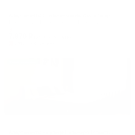
Апартаменты в разных районах города
Апартаменты Степаненков на улице Гагарина 9
Екатеринбург, Екатеринбург ул. Гагарина, д. 9
Мгновенное бронирование
7,970
₽
цена за
за сутки
1,993
₽ × 4 платежа
Жильё проверено
Апартаменты в разных районах города
Апартаменты на улице Пальмиро Тольятти 14