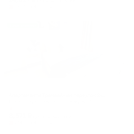
цена за
за сутки
3,507
₽ × 4 платежа
Жильё проверено
Апартаменты в разных районах города
Апартаменты Трамвайный переулок 2к1
Екатеринбург, Трамвайный переулок, 2к1
Мгновенное бронирование
8,571
₽
цена за
за сутки
2,143
₽ × 4 платежа