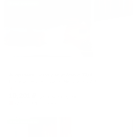
Жильё проверено
Апартаменты в разных районах города
Апартаменты на улице Азина 22/4
Екатеринбург, ул. Азина, Мельница, 22/4
Мгновенное бронирование
10,201
₽
цена за
за сутки
2,550
₽ × 4 платежа
Жильё проверено