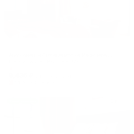
Апартаменты в разных районах города
Апартаменты Степаненков на Малышева 42А
Екатеринбург, ул. Малышева, 42а
Мгновенное бронирование
9,436
₽
цена за
за сутки
2,359
₽ × 4 платежа
Жильё проверено