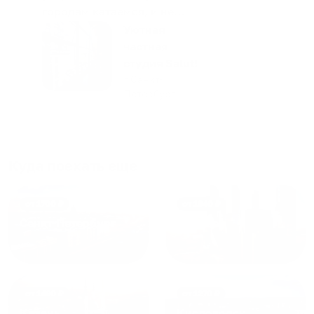
городам катаемся, и не
только в России. Сервис на
Уютная
отличном уровне. Хозяин
частная
апартаментов доброй души
студия Salut!
человек, всегда можно
г Санкт-
Петербург
договориться, подскажет
что как и почему.
Рекомендуем на 100% и вам,
и друзьям и сами будем
приезжать еще...
Куда поехать еще
от
1700
₽
от
1940
₽
Санкт-Петербург
Москва
от
1490
₽
от
1270
₽
Казань
Кисловодск