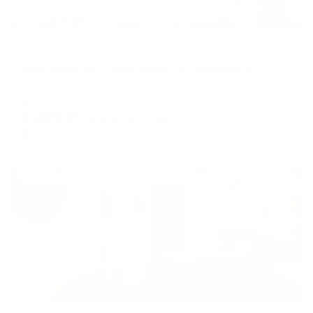
Апартаменты в разных районах города
Апартаменты Степаненков на Трамвайном переулке 2 корпус 1
Екатеринбург, Трамвайный переулок, 2, корп.1
Мгновенное бронирование
9,819
₽
цена за
за сутки
2,455
₽ × 4 платежа
Жильё проверено