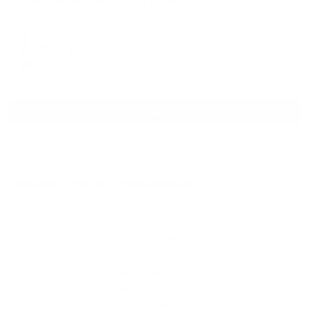
Апартаменты на улице Готвальда
Екатеринбург, ул. Готвальда, 19Б
Мгновенное бронирование
6,896
₽
цена за
за сутки
1,724
₽ × 4 платежа
Смотреть все
Отзывы после проживания
Станислав
5.00
Идеальные апартаменты, мы
с женой можем сказать с
уверенностью. По разным