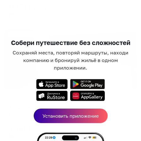
9,151
₽
цена за
за сутки
2,288
₽ × 4 платежа
Жильё проверено
Собери путешествие без сложностей
Сохраняй места, повторяй маршруты, находи
компанию и бронируй жильё в одном
приложении.
Апартаменты в разных районах города
Апартаменты на улице Стрелочников 2
Екатеринбург, улица Стрелочников, 2
Установить приложение
Мгновенное бронирование
7,141
₽
цена за
за сутки
1,785
₽ × 4 платежа