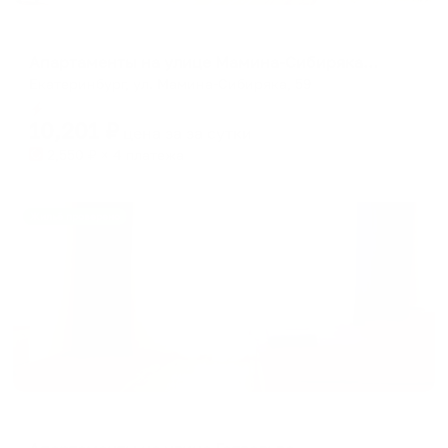
Апартаменты в разных районах города
Апартаменты на улице Мамина-Сибиряка 59
Екатеринбург, ул. Мамина-Сибиряка, 59
Мгновенное бронирование
10,201
₽
цена за
за сутки
2,550
₽ × 4 платежа
Жильё проверено
Апартаменты в разных районах города