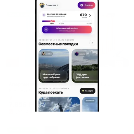
Жильё проверено
Апартаменты в разных районах города
Апартаменты на переулке Трамвайный 2 корпус 7
Екатеринбург, пер. Трамвайный, 2к7
Мгновенное бронирование
7,856
₽
цена за
за сутки
1,964
₽ × 4 платежа
Жильё проверено