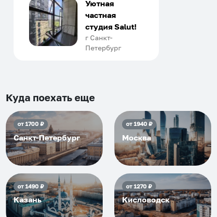
только в России. Сервис на
Уютная
отличном уровне. Хозяин
частная
апартаментов доброй души
студия Salut!
человек, всегда можно
г Санкт-
Петербург
договориться, подскажет
что как и почему.
Рекомендуем на 100% и вам,
и друзьям и сами будем
приезжать еще...
Куда поехать еще
от
1700
₽
от
1940
₽
Санкт-Петербург
Москва
от
1490
₽
от
1270
₽
Казань
Кисловодск