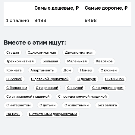
Самые дешевые, ₽
Самые дорогие, ₽
1 спальня
9498
9498
Вместе с этим ищут:
Студия
Однокомнатная
Двухкомнатная
Трехкомнатная
Большая
Маленькая
Квартира
Комната
Апартаменты
Дом
Номер
С кухней
С кухней
С детской кроваткой
С джакузи
С камином
С балконом
С парковкой
С сауной
С кондиционером
Со стиральной машиной
С посудомоечной машиной
С интернетом
С детьми
С животными
Без залога
На ночь
С отчетными документами