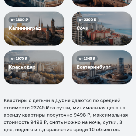
от
1800
₽
от
2300
₽
Калининград
Сочи
от
1970
₽
от
1345
₽
Краснодар
Екатеринбург
Квартиры с детьми в Дубне
сдаются по средней
стоимости
23745
₽ за сутки, минимальная цена на
аренду квартиры посуточно
9498
₽, максимальная
стоимость
9498
₽, снять можно на ночь, сутки, 3
дня, неделю и т.д сравнение среди
10
объектов
.