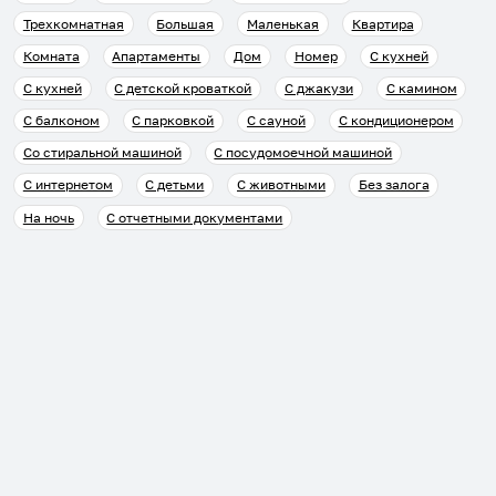
Трехкомнатная
Большая
Маленькая
Квартира
Комната
Апартаменты
Дом
Номер
С кухней
С кухней
С детской кроваткой
С джакузи
С камином
С балконом
С парковкой
С сауной
С кондиционером
Со стиральной машиной
С посудомоечной машиной
С интернетом
С детьми
С животными
Без залога
На ночь
С отчетными документами