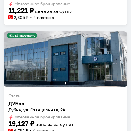
dates.
Мгновенное бронирование
dates.
11,221
₽
цена за
за сутки
2,805
₽ × 4 платежа
Жильё проверено
Отель
ДУБос
Дубна, ул. Станционная, 2А
Мгновенное бронирование
19,127
₽
цена за
за сутки
4,782
₽ × 4 платежа