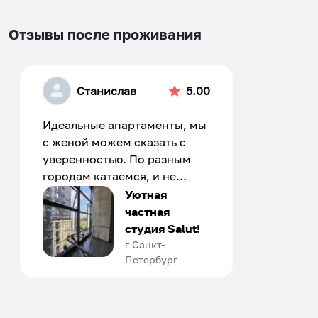
Отзывы после проживания
Станислав
5.00
Идеальные апартаменты, мы
с женой можем сказать с
уверенностью. По разным
городам катаемся, и не
только в России. Сервис на
Уютная
отличном уровне. Хозяин
частная
апартаментов доброй души
студия Salut!
человек, всегда можно
г Санкт-
Петербург
договориться, подскажет
что как и почему.
Рекомендуем на 100% и вам,
и друзьям и сами будем