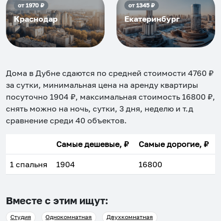
от
1970
₽
от
1345
₽
Краснодар
Екатеринбург
Дома в Дубне
сдаются по средней стоимости
4760
₽
за сутки, минимальная цена на аренду квартиры
посуточно
1904
₽, максимальная стоимость
16800
₽,
снять можно на ночь, сутки, 3 дня, неделю и т.д
сравнение среди
40
объектов
.
Самые дешевые, ₽
Самые дорогие, ₽
1 спальня
1904
16800
Вместе с этим ищут:
Студия
Однокомнатная
Двухкомнатная