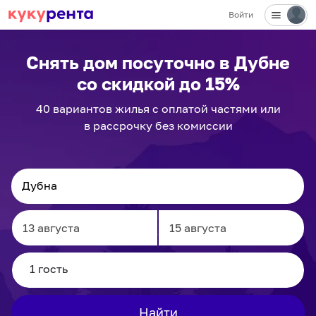
Войти
Снять дом посуточно
в Дубне
со скидкой до 15%
40
вариантов
жилья с оплатой частями или
в рассрочку без комиссии
Navigate
Navigate
forward
backward
to
to
interact
interact
Найти