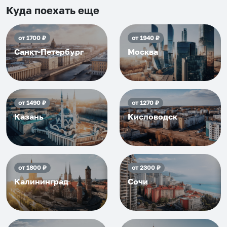
приезжать еще...
Куда поехать еще
от
1700
₽
от
1940
₽
Санкт-Петербург
Москва
от
1490
₽
от
1270
₽
Казань
Кисловодск
от
1800
₽
от
2300
₽
Калининград
Сочи