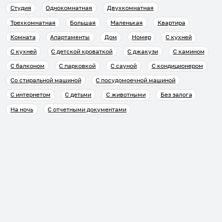
Студия
Однокомнатная
Двухкомнатная
Трехкомнатная
Большая
Маленькая
Квартира
Комната
Апартаменты
Дом
Номер
С кухней
С кухней
С детской кроваткой
С джакузи
С камином
С балконом
С парковкой
С сауной
С кондиционером
Со стиральной машиной
С посудомоечной машиной
С интернетом
С детьми
С животными
Без залога
На ночь
С отчетными документами