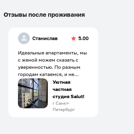
Отзывы после проживания
Станислав
5.00
Идеальные апартаменты, мы
с женой можем сказать с
уверенностью. По разным
городам катаемся, и не
только в России. Сервис на
Уютная
отличном уровне. Хозяин
частная
апартаментов доброй души
студия Salut!
человек, всегда можно
г Санкт-
Петербург
договориться, подскажет
что как и почему.
Рекомендуем на 100% и вам,
и друзьям и сами будем