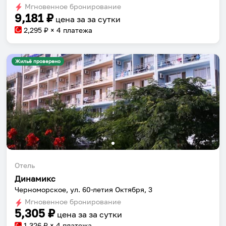
Мгновенное бронирование
changing
changing
9,181
₽
цена за
за сутки
dates.
dates.
2,295
₽ × 4 платежа
Жильё проверено
Отель
Динамикс
Черноморское, ул. 60-летия Октября, 3
Мгновенное бронирование
5,305
₽
цена за
за сутки
1,326
₽ × 4 платежа