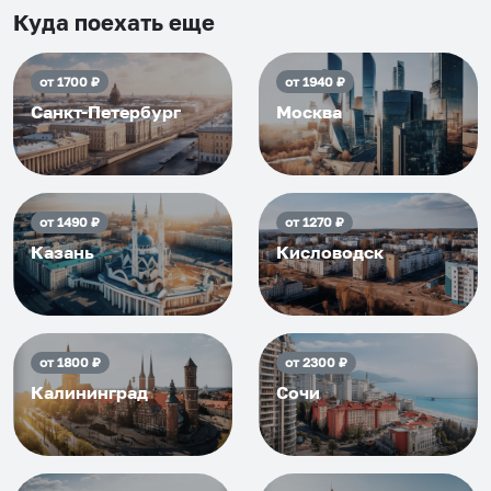
приезжать еще...
Куда поехать еще
от
1700
₽
от
1940
₽
Санкт-Петербург
Москва
от
1490
₽
от
1270
₽
Казань
Кисловодск
от
1800
₽
от
2300
₽
Калининград
Сочи