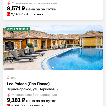
Мгновенное бронирование
changing
changing
8,571
₽
цена за
за сутки
dates.
dates.
2,143
₽ × 4 платежа
Жильё проверено
Отель
Leo Palace (Лео Палас)
Черноморское, ул. Парковая, 2
Мгновенное бронирование
9,181
₽
цена за
за сутки
2,295
₽ × 4 платежа