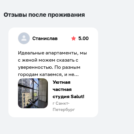
Отзывы после проживания
Станислав
5.00
Идеальные апартаменты, мы
с женой можем сказать с
уверенностью. По разным
городам катаемся, и не
только в России. Сервис на
Уютная
отличном уровне. Хозяин
частная
апартаментов доброй души
студия Salut!
человек, всегда можно
г Санкт-
Петербург
договориться, подскажет
что как и почему.
Рекомендуем на 100% и вам,
и друзьям и сами будем