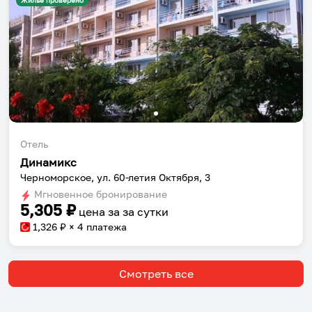
Жильё проверено
Отель
Собери путешествие без сложностей
Динамикс
Сохраняй места, повторяй маршруты, находи
Черноморское, ул. 60-летия Октября, 3
компанию и бронируй жильё в одном
Мгновенное бронирование
5,305
₽
приложении.
цена за
за сутки
1,326
₽ × 4 платежа
Смотреть все
Установить приложение