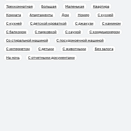
Трехкомнатная
Большая
Маленькая
Квартира
Комната
Апартаменты
Дом
Номер
С кухней
С кухней
С детской кроваткой
С джакузи
С камином
С балконом
С парковкой
С сауной
С кондиционером
Со стиральной машиной
С посудомоечной машиной
С интернетом
С детьми
С животными
Без залога
На ночь
С отчетными документами