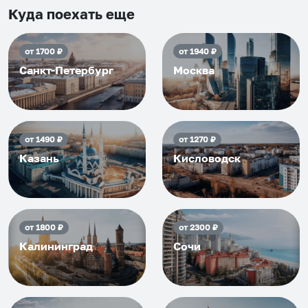
приезжать еще...
Куда поехать еще
от
1700
₽
от
1940
₽
Санкт-Петербург
Москва
от
1490
₽
от
1270
₽
Казань
Кисловодск
от
1800
₽
от
2300
₽
Калининград
Сочи