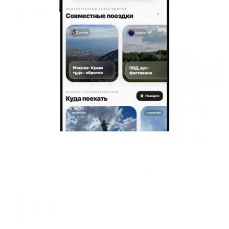
12,993
₽
цена за
за сутки
3,248
₽ × 4 платежа
Жильё проверено
Апартаменты в разных районах города
Уютные апартаменты на улице Металлургов, 8
Братск, улица Металлургов, 8
Мгновенное бронирование
8,161
₽
цена за
за сутки
2,040
₽ × 4 платежа