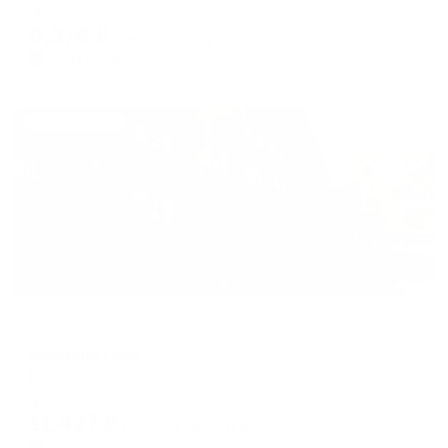
Мгновенное бронирование
changing
changing
6,376
₽
цена за
за сутки
dates.
dates.
1,594
₽ × 4 платежа
Жильё проверено
Гостевой дом
Времена года
Братск, ул. Подбельского, 12
Мгновенное бронирование
11,427
₽
цена за
за сутки
2,857
₽ × 4 платежа