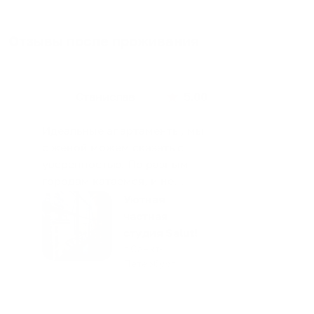
Отзывы после проживания
Станислав
5.00
Идеальные апартаменты, мы
с женой можем сказать с
уверенностью. По разным
городам катаемся, и не
только в России. Сервис на
Уютная
отличном уровне. Хозяин
частная
апартаментов доброй души
студия Salut!
человек, всегда можно
г Санкт-
Петербург
договориться, подскажет
что как и почему.
Рекомендуем на 100% и вам,