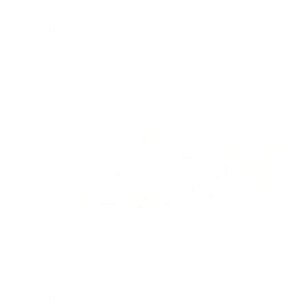
Мгновенное бронирование
5,228
₽
цена за
за сутки
1,307
₽ × 4 платежа
Жильё проверено
Апартаменты в разных районах города
Поделам в Братск на улице Муханова
Братск, ул. Муханова, 40
Мгновенное бронирование
5,365
₽
цена за
за сутки