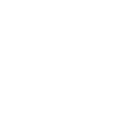
Студия
Однокомнатная
Двухкомнатная
Трехкомнатная
Большая
Маленькая
Квартира
Комната
Апартаменты
Дом
Номер
С кухней
С кухней
С детской кроваткой
С джакузи
С камином
С балконом
С парковкой
С сауной
С кондиционером
Со стиральной машиной
С посудомоечной машиной
С интернетом
С детьми
С животными
Без залога
На ночь
С отчетными документами