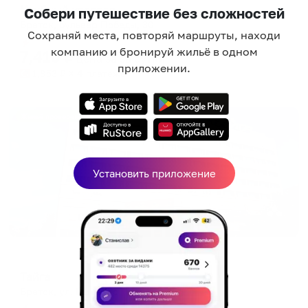
Клубный квартал
Собери путешествие без сложностей
Братск, бульвар Победы, 30
Сохраняй места, повторяй маршруты, находи
Мгновенное бронирование
компанию и бронируй жильё в одном
7,410
₽
цена за
за сутки
приложении.
1,853
₽ × 4 платежа
Жильё проверено
Установить приложение
Отель
Тайга
Братск, ул. Мира, 35
Мгновенное бронирование