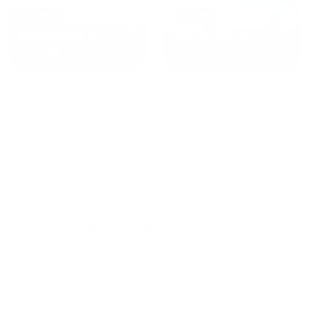
от
1970
₽
от
1345
₽
Краснодар
Екатеринбург
Трехкомнатные квартиры в Братске
сдаются по
средней стоимости
9520
₽ за сутки, минимальная
цена на аренду квартиры посуточно
3808
₽,
максимальная стоимость
11412
₽, снять можно на
ночь, сутки, 3 дня, неделю и т.д сравнение среди
260
объектов
.
Самые дешевые, ₽
Самые дорогие, ₽
1 спальня
3808
11412
Вместе с этим ищут: