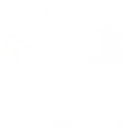
Жильё проверено
Апартаменты в разных районах города
Апартаменты на проспекте Ленина 16А
Братск, пр-т Ленина, 16А
Мгновенное бронирование
6,631
₽
цена за
за сутки
1,658
₽ × 4 платежа
Жильё проверено