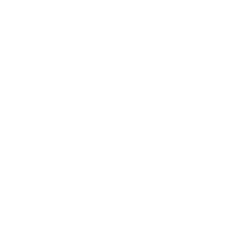
цена за
за сутки
1,913
₽ × 4 платежа
Жильё проверено
Апартаменты в разных районах города
Апартаменты на улице Карла Маркса 5
Братск, улица Карла Маркса, 5
Мгновенное бронирование
5,101
₽
цена за
за сутки
1,275
₽ × 4 платежа