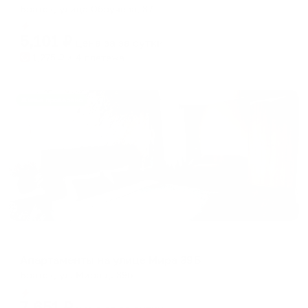
Братск, улица Обручева, 37
Мгновенное бронирование
5,101
₽
цена за
за сутки
1,275
₽ × 4 платежа
Жильё проверено
Апартаменты в разных районах города
Апартаменты на улице Мира 39Б
Братск, ул. Мира д. 39б
Мгновенное бронирование
7,651
₽