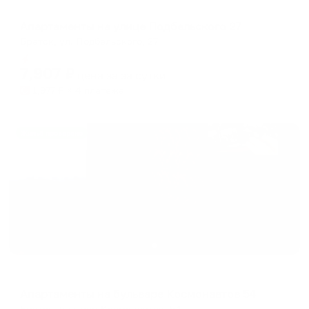
Апартаменты в разных районах города
Апартаменты на улице Подбельского 27
Братск, ул. Подбельского, 27
Мгновенное бронирование
7,907
₽
цена за
за сутки
1,977
₽ × 4 платежа
Жильё проверено
Апартаменты в разных районах города
Апартаменты на бульваре Космонавтов 54
Братск, бульвар Космонавтов, 54