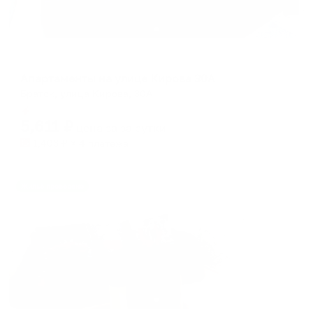
Апартаменты в разных районах города
Апартаменты на улице Кирова 30А
Братск, улица Кирова, 30А
Мгновенное бронирование
5,611
₽
цена за
за сутки
1,403
₽ × 4 платежа
Жильё проверено