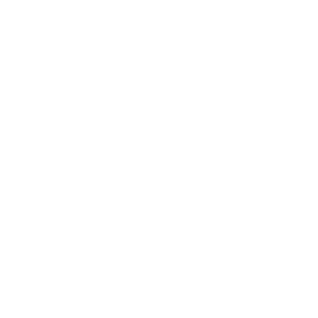
Апартаменты в разных районах города
Апартаменты на улице Обручева 3
Братск, улица Обручева, 3
Мгновенное бронирование
5,101
₽
цена за
за сутки
1,275
₽ × 4 платежа
Жильё проверено