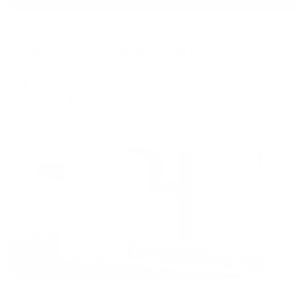
Апартаменты в разных районах города
Апартаменты на улице Южная 77
Братск, жилой район Центральный, Южная улица, 77
Мгновенное бронирование
4,845
₽
цена за
за сутки
1,211
₽ × 4 платежа
Жильё проверено
Апартаменты в разных районах города