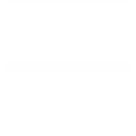
Апартаменты в разных районах города
Апартаменты на улице Карла Маркса 5
Братск, улица Карла Маркса, 5
Мгновенное бронирование
5,101
₽
цена за
за сутки
1,275
₽ × 4 платежа
Смотреть все
Отзывы после проживания
Станислав
5.00