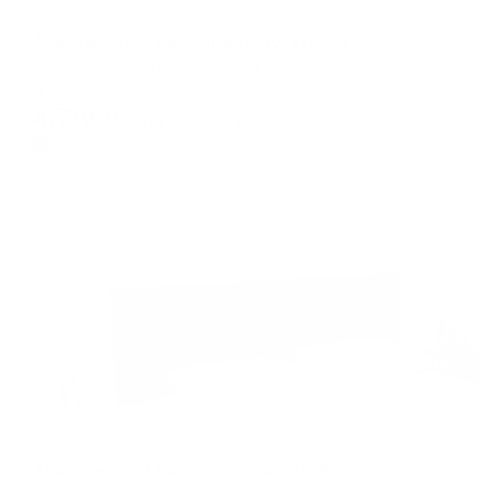
Апартаменты в разных районах города
Апартаменты на улице Депутатская 5
Братск, Депутатская улица, 5
Мгновенное бронирование
4,719
₽
цена за
за сутки
1,180
₽ × 4 платежа
Жильё проверено
Апартаменты в разных районах города
Апартаменты на улице Гагарина 45
Братск, ул. Гагарина д.45