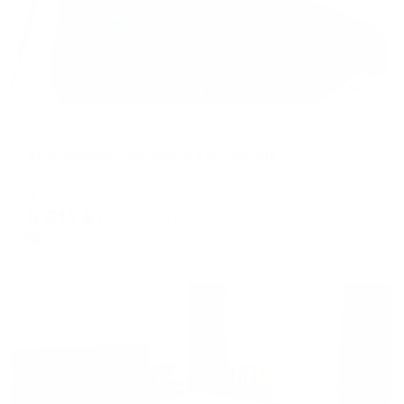
Апартаменты в разных районах города
Апартаменты на улице Кирова 30А
Братск, улица Кирова, 30А
Мгновенное бронирование
5,611
₽
цена за
за сутки
1,403
₽ × 4 платежа
Жильё проверено