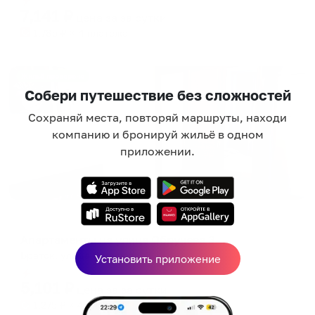
7,141
₽
цена за
за сутки
1,785
₽ × 4 платежа
Жильё проверено
Собери путешествие без сложностей
Сохраняй места, повторяй маршруты, находи
компанию и бронируй жильё в одном
приложении.
Апартаменты в разных районах города
Апартаменты на улице Обручева 3
Братск, улица Обручева, 3
Установить приложение
Мгновенное бронирование
5,101
₽
цена за
за сутки
1,275
₽ × 4 платежа