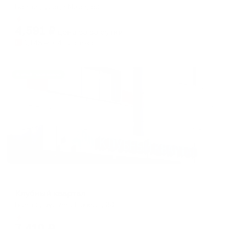
Братск, улица Мира, 53
Мгновенное бронирование
4,591
₽
цена за
за сутки
1,148
₽ × 4 платежа
Жильё проверено
Апартаменты в разных районах города
Клубный квартал
Братск, бульвар Победы, 30
Мгновенное бронирование
7,410
₽