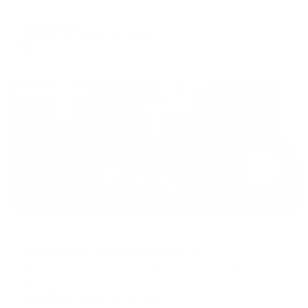
Мгновенное бронирование
6,887
₽
цена за
за сутки
1,722
₽ × 4 платежа
Жильё проверено
Апартаменты в разных районах города
Апартаменты на улице Южная 77
Братск, жилой район Центральный, Южная улица, 77
Мгновенное бронирование
4,845
₽
цена за
за сутки