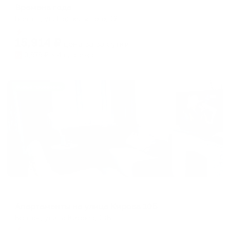
Времена года
Братск, ул. Подбельского, 12
Мгновенное бронирование
15,914
₽
цена за
за сутки
3,979
₽ × 4 платежа
Жильё проверено
Апартаменты в разных районах города
Апартаменты на улица Кирова 10Б
Братск, улица Кирова, 10Б
Мгновенное бронирование