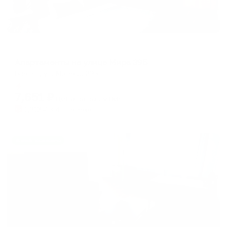
Апартаменты в разных районах города
Апартаменты на улице Мира 39Б
Братск, ул. Мира д. 39б
Мгновенное бронирование
7,651
₽
цена за
за сутки
1,913
₽ × 4 платежа
Жильё проверено