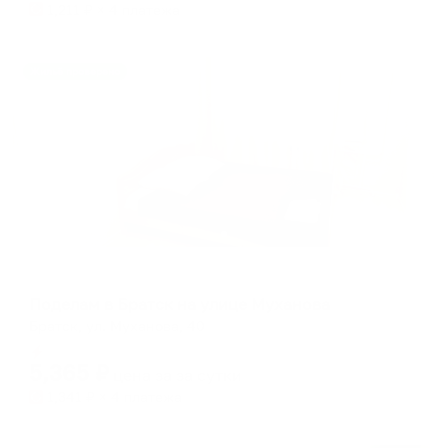
1,211
₽ × 4 платежа
Жильё проверено
Апартаменты в разных районах города
Поделам в Братск на улице Муханова
Братск, ул. Муханова, 40
Мгновенное бронирование
5,365
₽
цена за
за сутки
1,341
₽ × 4 платежа