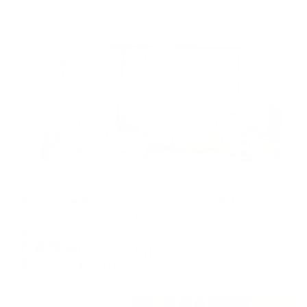
Жильё проверено
Апартаменты в разных районах города
Поделам в Братск на улице Крупской 37
Братск, ул. Крупской, 37
Мгновенное бронирование
4,878
₽
цена за
за сутки
1,220
₽ × 4 платежа