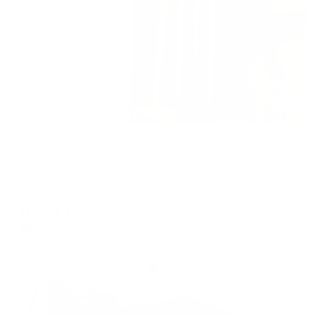
Жильё проверено
Апартаменты в разных районах города
Уютные апартаменты на улице Металлургов, 8
Братск, улица Металлургов, 8
Мгновенное бронирование
8,161
₽
цена за
за сутки
2,040
₽ × 4 платежа
Жильё проверено