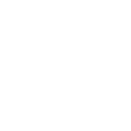
9520
₽ за сутки, минимальная цена на аренду
квартиры посуточно
3808
₽, максимальная
стоимость
17024
₽, снять можно на ночь, сутки, 3
дня, неделю и т.д сравнение среди
290
объектов
.
Самые дешевые, ₽
Самые дорогие, ₽
1 спальня
3808
17024
Вместе с этим ищут:
Студия
Однокомнатная
Двухкомнатная
Трехкомнатная
Большая
Маленькая
Квартира
Комната
Апартаменты
Дом
Номер
С кухней
С кухней
С детской кроваткой
С джакузи
С камином
С балконом
С парковкой
С сауной
С кондиционером
Со стиральной машиной
С посудомоечной машиной
С интернетом
С детьми
С животными
Без залога