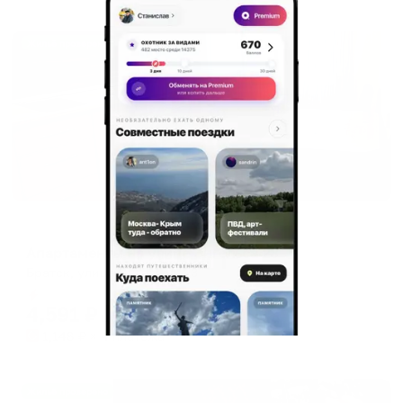
Жильё проверено
Апартаменты в разных районах города
Апартаменты на улице Энгельса 23
Братск, улица Энгельса, 23
Мгновенное бронирование
4,591
₽
цена за
за сутки
1,148
₽ × 4 платежа
Жильё проверено