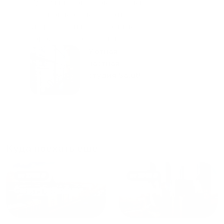
Идеальные апартаменты, мы
с женой можем сказать с
уверенностью. По разным
городам катаемся, и не
только в России. Сервис на
Уютная
отличном уровне. Хозяин
частная
апартаментов доброй души
студия Salut!
человек, всегда можно
г Санкт-
Петербург
договориться, подскажет
что как и почему.
Рекомендуем на 100% и вам,
и друзьям и сами будем
приезжать еще...
Куда поехать еще
от
1700
₽
от
1940
₽
Санкт-Петербург
Москва