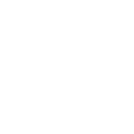
цена за
за сутки
1,853
₽ × 4 платежа
Жильё проверено
Апартаменты в разных районах города
Апартаменты на проспекте Ленина 16А
Братск, пр-т Ленина, 16А
Мгновенное бронирование
6,631
₽
цена за
за сутки
1,658
₽ × 4 платежа