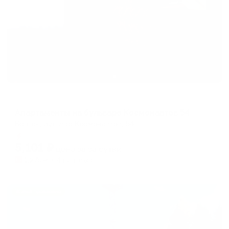
Апартаменты в разных районах города
Апартаменты на бульваре Космонавтов 54
Братск, бульвар Космонавтов, 54
Мгновенное бронирование
5,101
₽
цена за
за сутки
1,275
₽ × 4 платежа
Жильё проверено