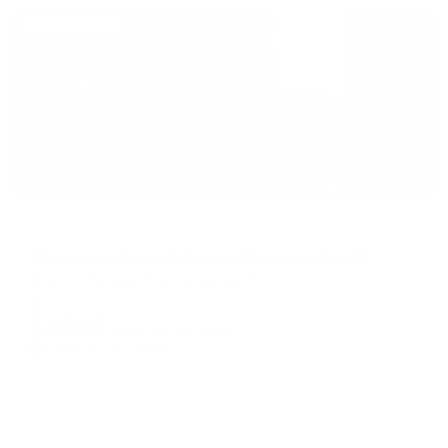
Жильё проверено
Апартаменты в разных районах города
Апартаменты на бульваре Космонавтов 15
Братск, бульвар Космонавтов, 15
Мгновенное бронирование
5,101
₽
цена за
за сутки
1,275
₽ × 4 платежа
Жильё проверено