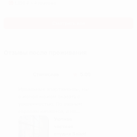
1,220
₽ × 4 платежа
Смотреть все
Отзывы после проживания
Станислав
5.00
Идеальные апартаменты, мы
с женой можем сказать с
уверенностью. По разным
городам катаемся, и не
только в России. Сервис на
Уютная
отличном уровне. Хозяин
частная
апартаментов доброй души
студия Salut!