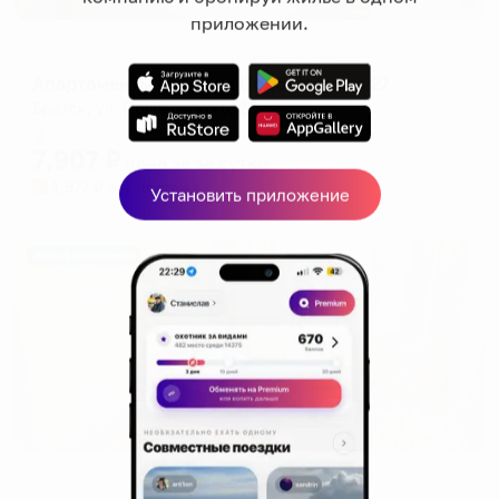
приложении.
Апартаменты в разных районах города
Апартаменты на улице Подбельского 27
Братск, ул. Подбельского, 27
Мгновенное бронирование
7,907
₽
цена за
за сутки
1,977
₽ × 4 платежа
Установить приложение
Жильё проверено
Апартаменты в разных районах города