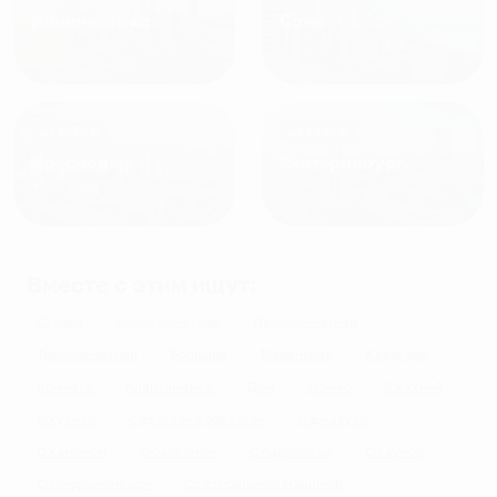
Калининград
Сочи
от
1970
₽
от
1345
₽
Краснодар
Екатеринбург
Вместе с этим ищут:
Студия
Однокомнатная
Двухкомнатная
Трехкомнатная
Большая
Маленькая
Квартира
Комната
Апартаменты
Дом
Номер
С кухней
С кухней
С детской кроваткой
С джакузи
С камином
С балконом
С парковкой
С сауной
С кондиционером
Со стиральной машиной