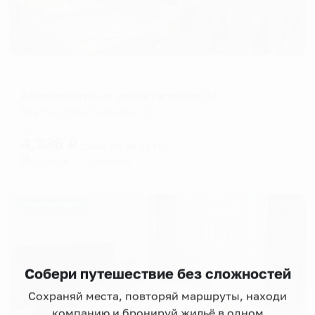
Апартаменты в разных районах города
Апартаменты на улице Гагарина 33
Братск, улица Гагарина, 33
Мгновенное бронирование
4,336
₽
цена за
за сутки
1,084
₽ × 4 платежа
Жильё проверено
Собери путешествие без сложностей
Сохраняй места, повторяй маршруты, находи
компанию и бронируй жильё в одном