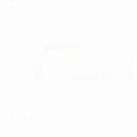
цена за
за сутки
1,658
₽ × 4 платежа
Жильё проверено
Апартаменты в разных районах города
Поделам в Братск на улице Комсомольская 24
Братск, ул. Комсомольская, 24
Мгновенное бронирование
5,877
₽
цена за
за сутки
1,469
₽ × 4 платежа