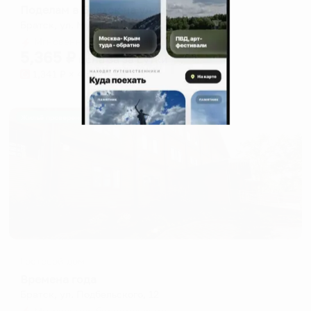
Поделам в Братск на улице Муханова
Братск, ул. Муханова, 40
Мгновенное бронирование
5,365
₽
цена за
за сутки
1,341
₽ × 4 платежа
Жильё проверено
Гостевой дом
Времена года
Братск, ул. Подбельского, 12
Мгновенное бронирование