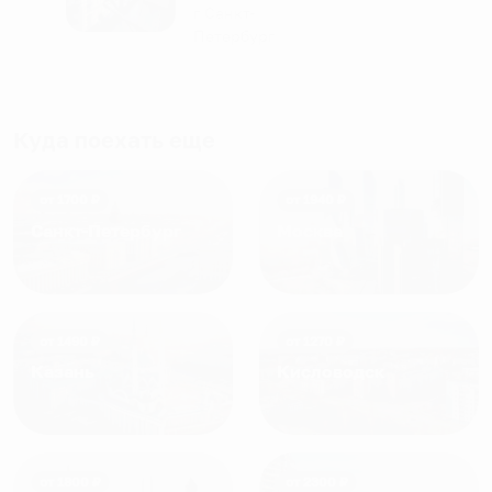
человек, всегда можно
г Санкт-
Петербург
договориться, подскажет
что как и почему.
Рекомендуем на 100% и вам,
и друзьям и сами будем
Куда поехать еще
приезжать еще...
от
1700
₽
от
1940
₽
Санкт-Петербург
Москва
от
1490
₽
от
1270
₽
Казань
Кисловодск
от
1800
₽
от
2300
₽