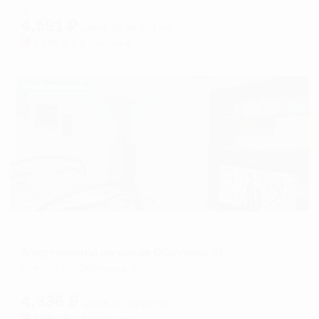
Мгновенное бронирование
changing
changing
4,591
₽
цена за
за сутки
dates.
dates.
1,148
₽ × 4 платежа
Жильё проверено
Апартаменты в разных районах города
Апартаменты на улице Обручева 37
Братск, ул. Обручева, 37
Мгновенное бронирование
4,336
₽
цена за
за сутки
1,084
₽ × 4 платежа