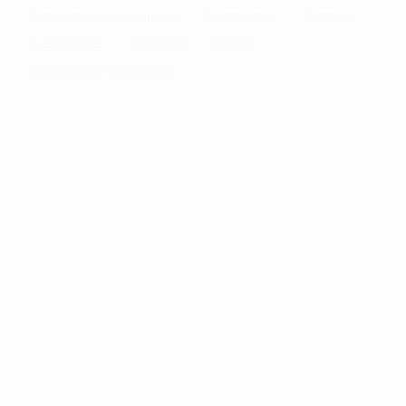
С посудомоечной машиной
С интернетом
С детьми
С животными
Без залога
На ночь
С отчетными документами