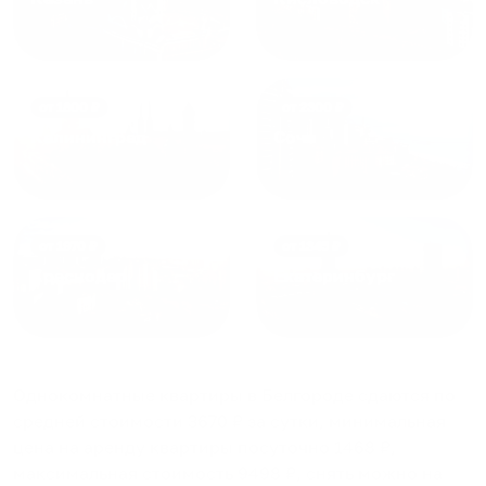
от
1800
₽
от
2300
₽
Калининград
Сочи
от
1970
₽
от
1345
₽
Краснодар
Екатеринбург
Однокомнатные квартиры в Белгороде
сдаются по
средней стоимости
3670
₽ за сутки, минимальная
цена на аренду квартиры посуточно
1468
₽,
максимальная стоимость
9498
₽, снять можно на