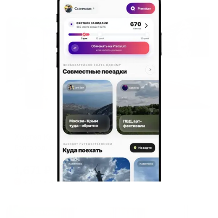
Жильё проверено
Хостел
Хостел Квартира 31 ЖД
Белгород, Проспект Славы 18
Мгновенное бронирование
1,671
₽
цена за
за сутки
418
₽ × 4 платежа
Жильё проверено