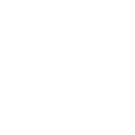
ночь, сутки, 3 дня, неделю и т.д сравнение среди
590
объектов
.
Самые дешевые, ₽
Самые дорогие, ₽
1 спальня
1468
9498
Вместе с этим ищут:
Студия
Однокомнатная
Двухкомнатная
Трехкомнатная
Большая
Маленькая
Квартира
Комната
Апартаменты
Дом
Номер
С кухней
С кухней
С детской кроваткой
С джакузи
С камином
С балконом
С парковкой
С сауной
С кондиционером
Со стиральной машиной
С посудомоечной машиной
С интернетом
С детьми
С животными
Без залога
На ночь
С отчетными документами