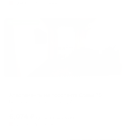
1,843
₽ × 4 платежа
Жильё проверено
Апартаменты в разных районах города
Апартаменты на проспекте Славы 7Б
Белгород, проспект Славы, 7Б
Мгновенное бронирование
6,074
₽
цена за
за сутки
1,519
₽ × 4 платежа