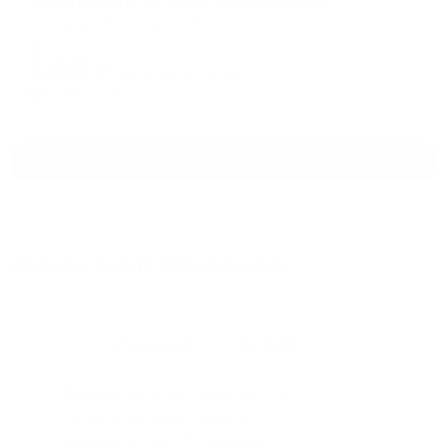
Апартаменты на улице Вокзальная 19
Белгород, Вокзальная 19
Мгновенное бронирование
6,887
₽
цена за
за сутки
1,722
₽ × 4 платежа
Смотреть все
Отзывы после проживания
Станислав
5.00
Идеальные апартаменты, мы
с женой можем сказать с
уверенностью. По разным