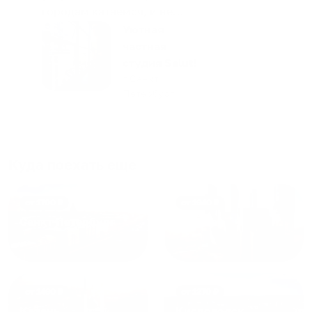
городам катаемся, и не
только в России. Сервис на
Уютная
отличном уровне. Хозяин
частная
апартаментов доброй души
студия Salut!
человек, всегда можно
г Санкт-
Петербург
договориться, подскажет
что как и почему.
Рекомендуем на 100% и вам,
и друзьям и сами будем
приезжать еще...
Куда поехать еще
от
1700
₽
от
1940
₽
Санкт-Петербург
Москва
от
1490
₽
от
1270
₽
Казань
Кисловодск