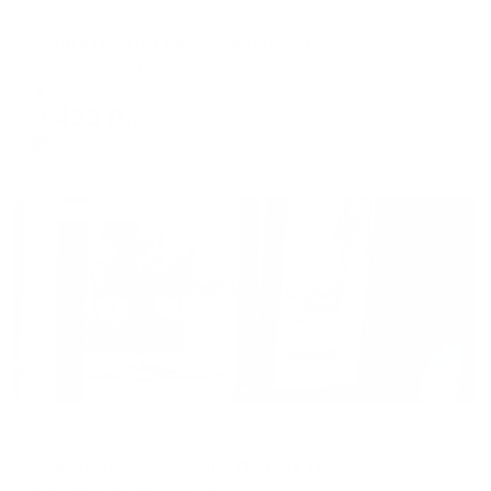
Апартаменты в разных районах города
Centre (Центр) на улице Попова
Белгород, ул. Попова, 35
Мгновенное бронирование
9,496
₽
цена за
за сутки
2,374
₽ × 4 платежа
Жильё проверено
Апартаменты в разных районах города
Апартаменты на улице Попова 18
Белгород, ул. Попова, 18