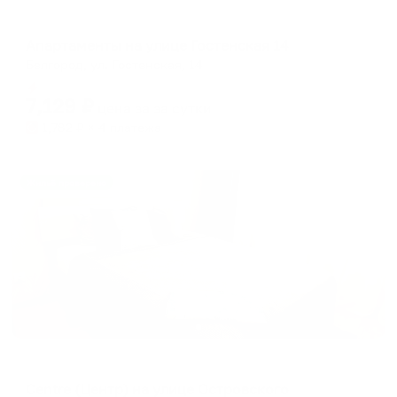
Апартаменты в разных районах города
Апартаменты на улице Гостенская 14
Белгород, ул. Гостенская, 14
Мгновенное бронирование
7,129
₽
цена за
за сутки
1,782
₽ × 4 платежа
Жильё проверено
Апартаменты в разных районах города
Centre (Центр) на улице Островского