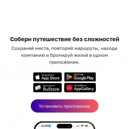
6,831
₽
цена за
за сутки
1,708
₽ × 4 платежа
Жильё проверено
Собери путешествие без сложностей
Сохраняй места, повторяй маршруты, находи
компанию и бронируй жильё в одном
приложении.
Апартаменты в разных районах города
Апартаменты Около БелГУ
Белгород, Победы 126
Установить приложение
Мгновенное бронирование
7,592
₽
цена за
за сутки
1,898
₽ × 4 платежа