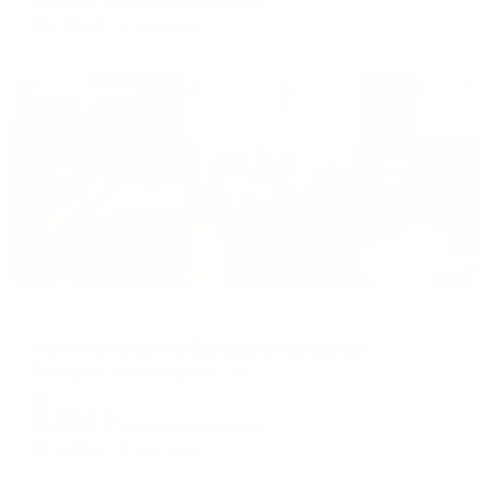
цена за
за сутки
1,266
₽ × 4 платежа
Жильё проверено
Апартаменты в разных районах города
Уют и комфорт на бульваре Народный
Белгород, б-р Народный, 3А
Мгновенное бронирование
8,714
₽
цена за
за сутки
2,179
₽ × 4 платежа