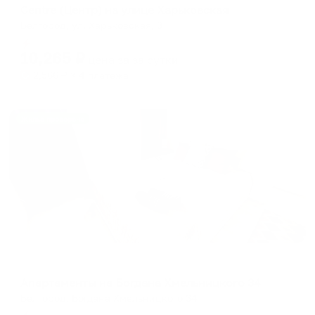
Centre (Центр) на улице Харьковская
Белгород, ул. Харьковская, 3
Мгновенное бронирование
10,265
₽
цена за
за сутки
2,566
₽ × 4 платежа
Жильё проверено
Апартаменты в разных районах города
Апартаменты на Богдана Хмельницкого 34
Белгород, Богдана Хмельницкого 34
Мгновенное бронирование