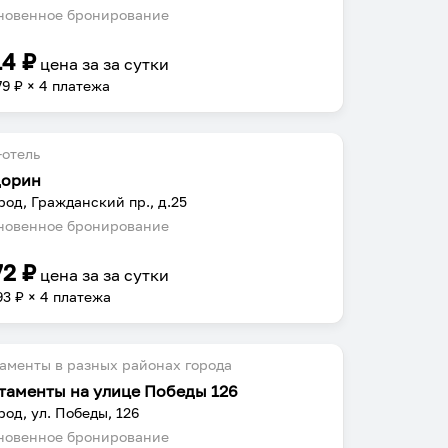
овенное бронирование
14
₽
цена за
за сутки
79
₽ × 4 платежа
отель
орин
род, Гражданский пр., д.25
овенное бронирование
72
₽
цена за
за сутки
93
₽ × 4 платежа
аменты в разных районах города
таменты на улице Победы 126
род, ул. Победы, 126
овенное бронирование