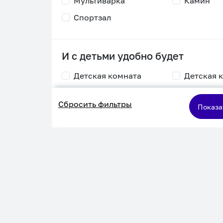
Мультиварка
Камин
Спортзал
И с детьми удобно будет
Детская комната
Детская 
Столик для
Двухъяру
Сбросить фильтры
кормления
кровать
Показа
Пеленальный стол
Игровая приставка