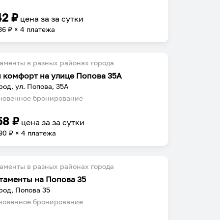
42
₽
цена за
за сутки
36
₽ × 4 платежа
аменты в разных районах города
и комфорт на улице Попова 35А
род, ул. Попова, 35А
овенное бронирование
58
₽
цена за
за сутки
90
₽ × 4 платежа
аменты в разных районах города
таменты на Попова 35
род, Попова 35
овенное бронирование