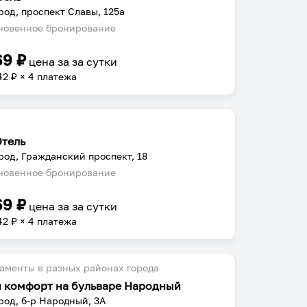
род, проспект Славы, 125а
овенное бронирование
69
₽
цена за
за сутки
42
₽ × 4 платежа
Отель
род, Гражданский проспект, 18
овенное бронирование
69
₽
цена за
за сутки
42
₽ × 4 платежа
аменты в разных районах города
и комфорт на бульваре Народный
род, б-р Народный, 3А