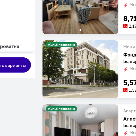
Мгн
8,7
2,1
Жильё проверено
кроватка
Мини-
Фанд
сная
Белго
ть варианты
Мгн
5,5
1,3
Жильё проверено
Апарт
Апар
Белго
Мгн