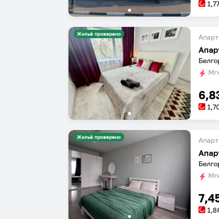
1,7
Жильё проверено
Апарт
Апар
Белго
Мгн
6,8
1,7
Жильё проверено
Апарт
Апар
Белго
Мгн
7,4
1,8