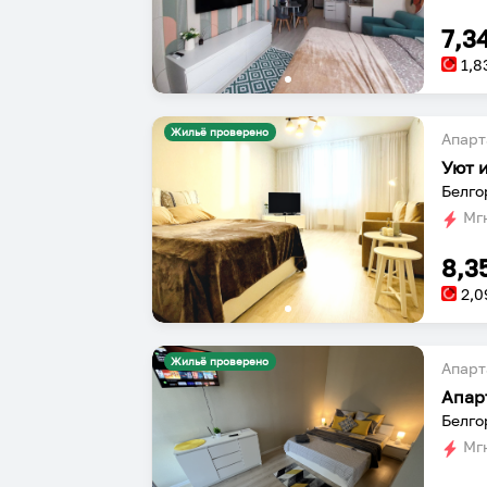
7,3
1,8
Жильё проверено
Апарт
Уют 
Белго
Мгн
8,3
2,0
Жильё проверено
Апарт
Апар
Белго
Мгн