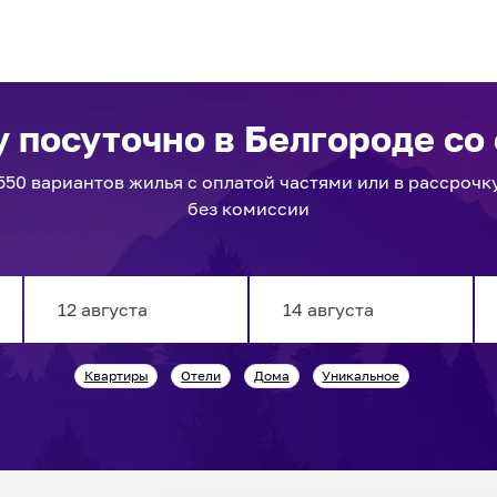
у посуточно
в Белгороде
со 
550
вариантов
жилья с оплатой частями или в рассрочк
без комиссии
Navigate
Navigate
Квартиры
Отели
Дома
Уникальное
forward
backward
to
to
interact
interact
with
with
the
the