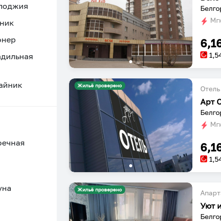
 лоджия
Белго
Мгн
ник
онер
6,1
1,5
адильная
айник
Жильё проверено
Отель
Арт 
Белго
Мгн
оечная
6,1
1,5
уна
Жильё проверено
Апарт
Уют 
Белго