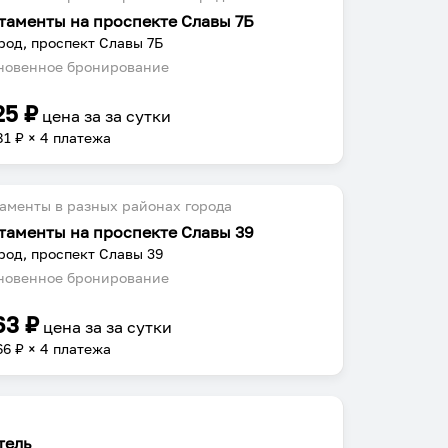
таменты на проспекте Славы 7Б
род, проспект Славы 7Б
овенное бронирование
25
₽
цена за
за сутки
81
₽ × 4 платежа
аменты в разных районах города
таменты на проспекте Славы 39
род, проспект Славы 39
овенное бронирование
63
₽
цена за
за сутки
66
₽ × 4 платежа
тель