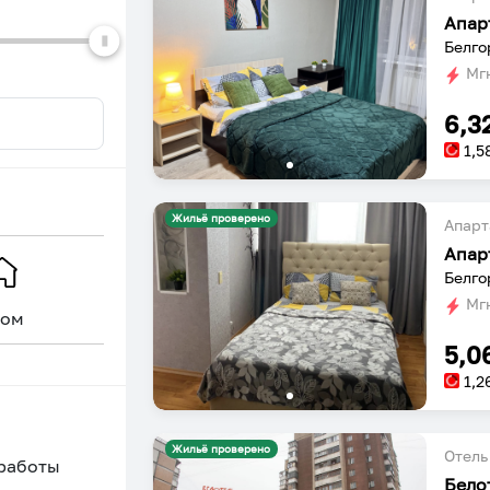
Апар
Белго
Мгн
6,3
1,5
Жильё проверено
Апарт
Апар
Белго
Мгн
ом
Уникальное
5,0
1,2
Жильё проверено
Отель
 работы
Бело