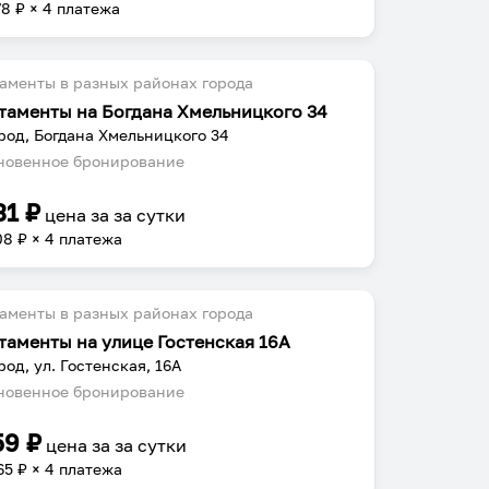
78
₽ × 4 платежа
аменты в разных районах города
таменты на Богдана Хмельницкого 34
род, Богдана Хмельницкого 34
овенное бронирование
31
₽
цена за
за сутки
08
₽ × 4 платежа
аменты в разных районах города
таменты на улице Гостенская 16А
род, ул. Гостенская, 16А
овенное бронирование
59
₽
цена за
за сутки
65
₽ × 4 платежа