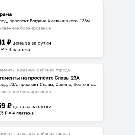
рама
род, проспект Богдана Хмельницкого, 133м
овенное бронирование
41
₽
цена за
за сутки
0
₽ × 4 платежа
аменты в разных районах города
таменты на проспекте Славы 23А
Белгород, 23А, проспект Славы, Савино, Восточный округ, Белгород, городской округ Белгород, Белгородская область, Центральный федеральный округ, 308600, Россия
овенное бронирование
59
₽
цена за
за сутки
65
₽ × 4 платежа
аменты в разных районах города