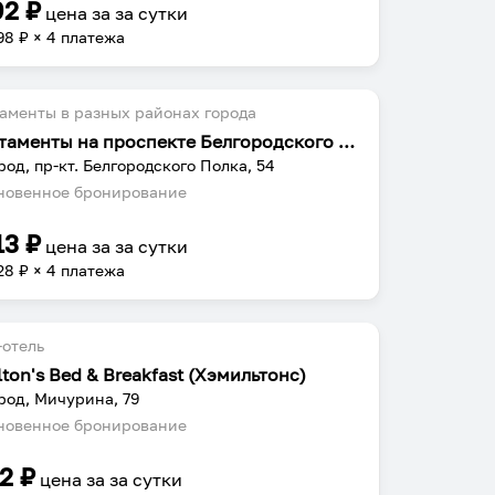
92
₽
цена за
за сутки
98
₽ × 4 платежа
аменты в разных районах города
Апартаменты на проспекте Белгородского Полка 54
род, пр-кт. Белгородского Полка, 54
овенное бронирование
13
₽
цена за
за сутки
28
₽ × 4 платежа
отель
ton's Bed & Breakfast (Хэмильтонс)
род, Мичурина, 79
овенное бронирование
12
₽
цена за
за сутки