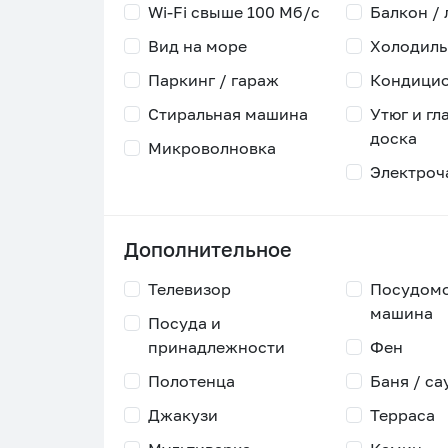
Wi-Fi свыше 100 Мб/с
Балкон /
Вид на море
Холодиль
Паркинг / гараж
Кондици
Стиральная машина
Утюг и гл
доска
Микроволновка
Электроч
Дополнительное
Телевизор
Посудом
машина
Посуда и
принадлежности
Фен
Полотенца
Баня / са
Джакузи
Терраса