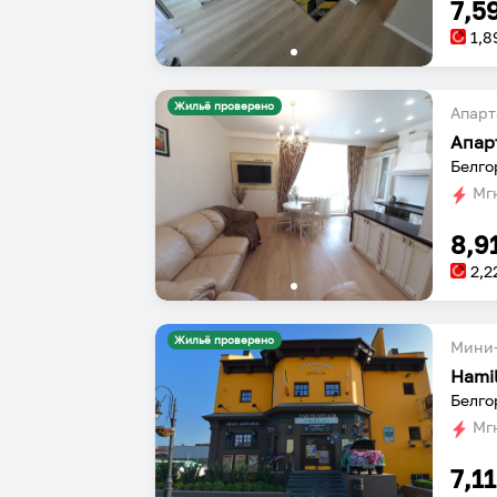
7,5
1,8
Жильё проверено
Апарт
Белго
Мгн
8,9
2,2
Жильё проверено
Мини-
Hamil
Белго
Мгн
7,1