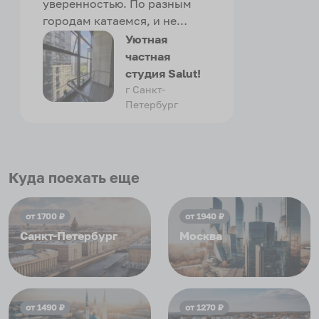
уверенностью. По разным
городам катаемся, и не
только в России. Сервис на
Уютная
отличном уровне. Хозяин
частная
апартаментов доброй души
студия Salut!
человек, всегда можно
г Санкт-
Петербург
договориться, подскажет
что как и почему.
Рекомендуем на 100% и вам,
и друзьям и сами будем
приезжать еще...
Куда поехать еще
от
1700
₽
от
1940
₽
Санкт-Петербург
Москва
от
1490
₽
от
1270
₽