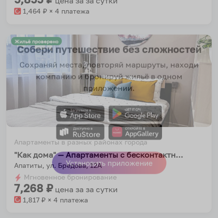
цена за
за сутки
1,464
₽ × 4 платежа
Жильё проверено
Собери путешествие без сложностей
Сохраняй места, повторяй маршруты, находи
компанию и бронируй жильё в одном
приложении.
Апартаменты в разных районах города
"Как дома" — Апартаменты с бесконтактным заселением на улице Бредова 12А
Апатиты, ул. Бредова, 12А
Установить приложение
Мгновенное бронирование
7,268
₽
цена за
за сутки
1,817
₽ × 4 платежа