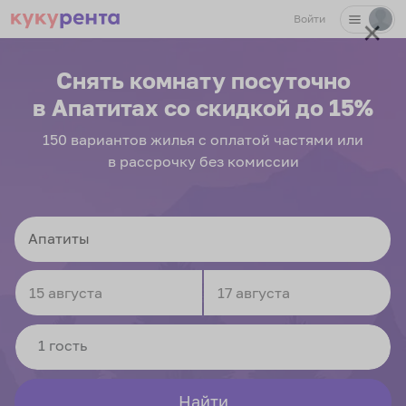
Войти
✕
Снять комнату посуточно
в Апатитах
со скидкой до 15%
150
вариантов
жилья с оплатой частями или
в рассрочку без комиссии
Navigate
Navigate
forward
backward
to
to
interact
interact
Найти