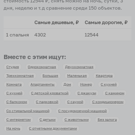
стоимость
12544
₽, снять можно на ночь, сутки, 3
дня, неделю и т.д сравнение среди
150
объектов
.
Самые дешевые, ₽
Самые дорогие, ₽
1 спальня
4302
12544
Вместе с этим ищут:
Студия
Однокомнатная
Двухкомнатная
Трехкомнатная
Большая
Маленькая
Квартира
Комната
Апартаменты
Дом
Номер
С кухней
С кухней
С детской кроваткой
С джакузи
С камином
С балконом
С парковкой
С сауной
С кондиционером
Со стиральной машиной
С посудомоечной машиной
С интернетом
С детьми
С животными
Без залога
На ночь
С отчетными документами