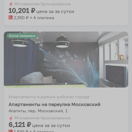
dates.
Мгновенное бронирование
dates.
10,201
₽
цена за
за сутки
2,550
₽ × 4 платежа
Жильё проверено
Апартаменты в разных районах города
Апартаменты на переулке Московский
Апатиты, пер. Московский, 1
Мгновенное бронирование
6,121
₽
цена за
за сутки
1,530
₽ × 4 платежа