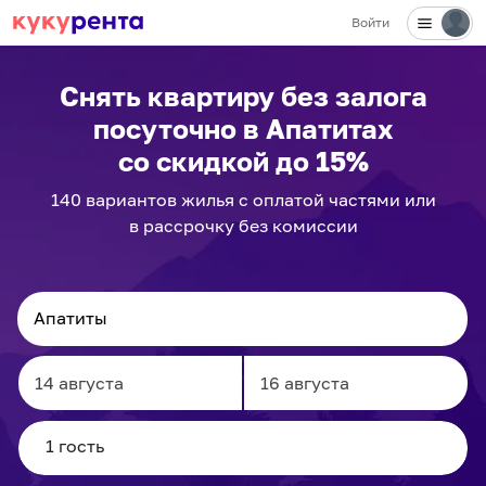
Войти
✕
Снять квартиру без залога
посуточно
в Апатитах
со скидкой до 15%
140
вариантов
жилья с оплатой частями или
в рассрочку без комиссии
Navigate
Navigate
forward
backward
to
to