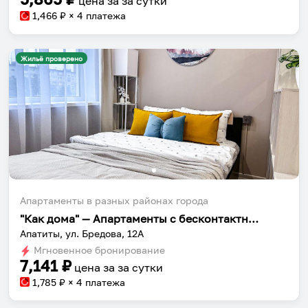
цена за
за сутки
приложении.
1,466
₽ × 4 платежа
Жильё проверено
Установить приложение
Апартаменты в разных районах города
"Как дома" — Апартаменты с бесконтактным заселением на улице Бредова 12А
Апатиты, ул. Бредова, 12А
Мгновенное бронирование
7,141
₽
цена за
за сутки
1,785
₽ × 4 платежа