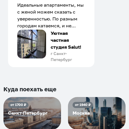
Идеальные апартаменты, мы
с женой можем сказать с
уверенностью. По разным
городам катаемся, и не
только в России. Сервис на
Уютная
отличном уровне. Хозяин
частная
апартаментов доброй души
студия Salut!
человек, всегда можно
г Санкт-
Петербург
договориться, подскажет
что как и почему.
Рекомендуем на 100% и вам,
и друзьям и сами будем
приезжать еще...
Куда поехать еще
от
1700
₽
от
1940
₽
Санкт-Петербург
Москва