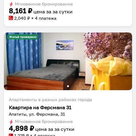
Мгновенное бронирование
changing
changing
8,161
₽
цена за
за сутки
dates.
dates.
2,040
₽ × 4 платежа
Жильё проверено
Апартаменты в разных районах города
Квартира на Ферсмана 31
Апатиты, ул. Ферсмана, 31
Мгновенное бронирование
4,898
₽
цена за
за сутки
1,225
₽ × 4 платежа