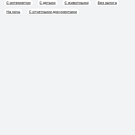
С интернетом
С детьми
С животными
Без залога
На ночь
С отчетными документами