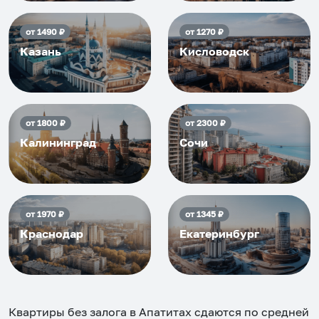
от
1490
₽
от
1270
₽
Казань
Кисловодск
от
1800
₽
от
2300
₽
Калининград
Сочи
от
1970
₽
от
1345
₽
Краснодар
Екатеринбург
Квартиры без залога в Апатитах
сдаются по средней