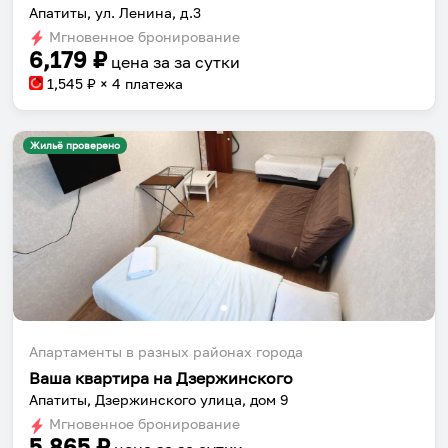
Апатиты, ул. Ленина, д.3
Мгновенное бронирование
6,179
₽
цена за
за сутки
1,545
₽ × 4 платежа
Жильё проверено
Апартаменты в разных районах города
Собери путешествие без сложностей
Ваша квартира на Дзержинского
Апатиты, Дзержинского улица, дом 9
Сохраняй места, повторяй маршруты, находи
Мгновенное бронирование
компанию и бронируй жильё в одном
5,865
₽