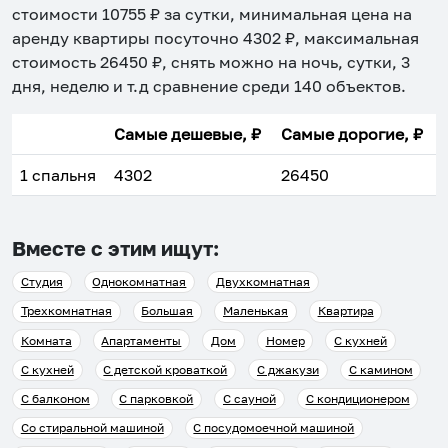
стоимости
10755
₽ за сутки, минимальная цена на
аренду квартиры посуточно
4302
₽, максимальная
стоимость
26450
₽, снять можно на ночь, сутки, 3
дня, неделю и т.д сравнение среди
140
объектов
.
Самые дешевые, ₽
Самые дорогие, ₽
1 спальня
4302
26450
Вместе с этим ищут:
Студия
Однокомнатная
Двухкомнатная
Трехкомнатная
Большая
Маленькая
Квартира
Комната
Апартаменты
Дом
Номер
С кухней
С кухней
С детской кроваткой
С джакузи
С камином
С балконом
С парковкой
С сауной
С кондиционером
Со стиральной машиной
С посудомоечной машиной