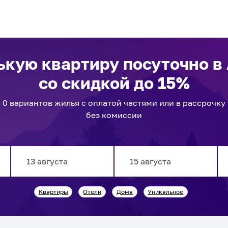
ькую квартиру посуточно
в
со скидкой до 15%
0
вариантов
жилья с оплатой частями или в рассрочку
без комиссии
Navigate
Navigate
Квартиры
Отели
Дома
Уникальное
forward
backward
to
to
interact
interact