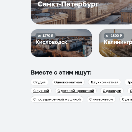
Санкт-Петербург
от
1270
₽
от
1800
₽
Кисловодск
Калининг
Вместе с этим ищут:
Студия
Однокомнатная
Двухкомнатная
Тр
С кухней
С детской кроваткой
С джакузи
С
С посудомоечной машиной
С интернетом
С дет