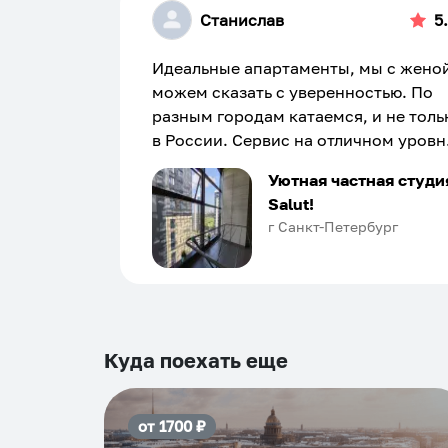
Станислав
5
Идеальные апартаменты, мы с жено
можем сказать с уверенностью. По
разным городам катаемся, и не толь
в России. Сервис на отличном уровн
Хозяин апартаментов доброй души
Уютная частная студи
человек, всегда можно договориться
Salut!
подскажет что как и почему.
г Санкт-Петербург
Рекомендуем на 100% и вам, и друз
и сами будем приезжать еще...
Куда поехать еще
от
1700
₽