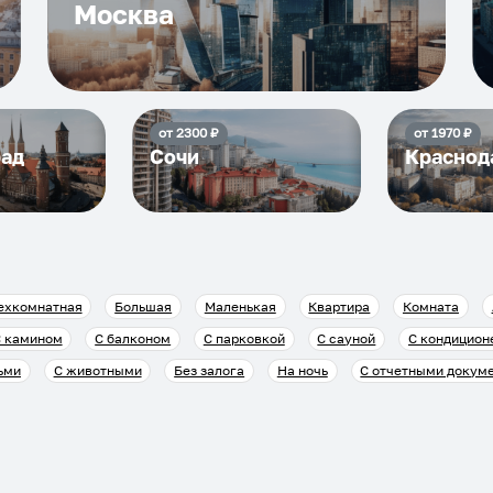
Москва
от
2300
₽
от
1970
₽
рад
Сочи
Краснод
ехкомнатная
Большая
Маленькая
Квартира
Комната
 камином
С балконом
С парковкой
С сауной
С кондицион
ьми
С животными
Без залога
На ночь
С отчетными докум