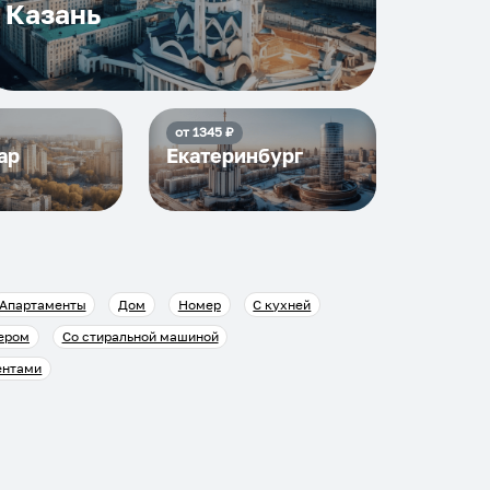
Казань
от
1345
₽
ар
Екатеринбург
Апартаменты
Дом
Номер
С кухней
ером
Со стиральной машиной
ентами