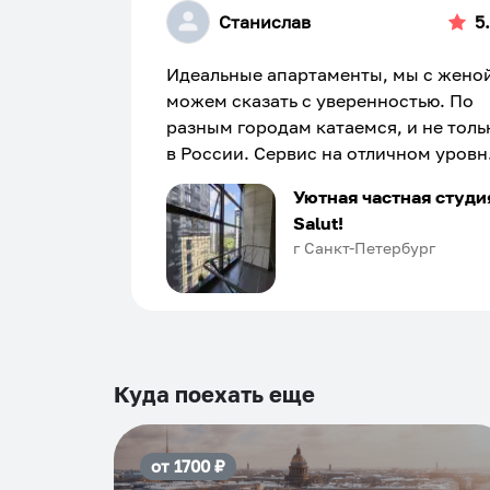
Станислав
5
Идеальные апартаменты, мы с жено
можем сказать с уверенностью. По
разным городам катаемся, и не толь
в России. Сервис на отличном уровн
Хозяин апартаментов доброй души
Уютная частная студи
человек, всегда можно договориться
Salut!
подскажет что как и почему.
г Санкт-Петербург
Рекомендуем на 100% и вам, и друз
и сами будем приезжать еще...
Куда поехать еще
от
1700
₽