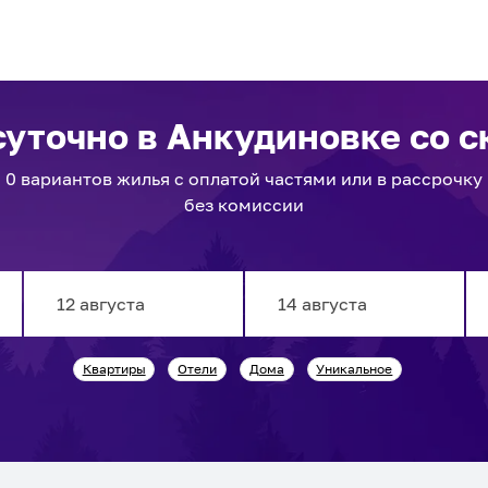
суточно
в Анкудиновке
со с
0
вариантов
жилья с оплатой частями или в рассрочку
без комиссии
Navigate
Navigate
Квартиры
Отели
Дома
Уникальное
forward
backward
to
to
interact
interact
with
with
the
the