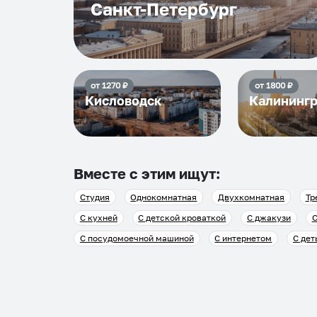
Санкт-Петербург
от
1270
₽
от
1800
₽
Кисловодск
Калининг
Вместе с этим ищут:
Студия
Однокомнатная
Двухкомнатная
Тр
С кухней
С детской кроваткой
С джакузи
С
С посудомоечной машиной
С интернетом
С дет