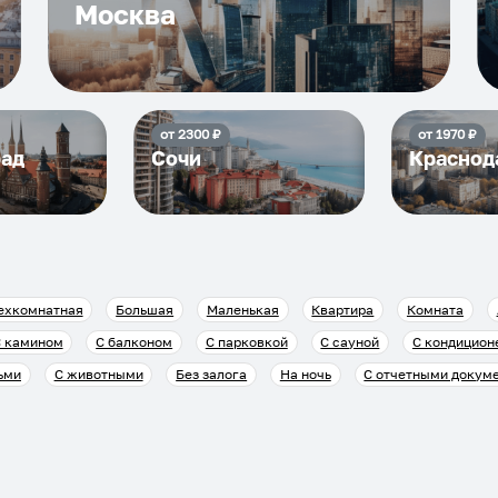
Москва
от
2300
₽
от
1970
₽
рад
Сочи
Краснод
ехкомнатная
Большая
Маленькая
Квартира
Комната
 камином
С балконом
С парковкой
С сауной
С кондицион
ьми
С животными
Без залога
На ночь
С отчетными докум