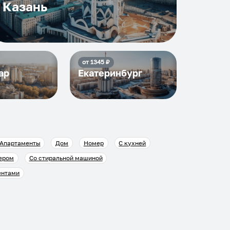
Казань
от
1345
₽
ар
Екатеринбург
Апартаменты
Дом
Номер
С кухней
ером
Со стиральной машиной
ентами