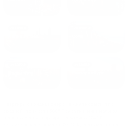
от
1800
₽
от
2300
₽
Калининград
Сочи
от
1970
₽
от
1345
₽
Краснодар
Екатеринбург
Квартиры с кондиционером в Анапе
сдаются по
средней стоимости
5605
₽ за сутки, минимальная
цена на аренду квартиры посуточно
2242
₽,
максимальная стоимость
29210
₽, снять можно на