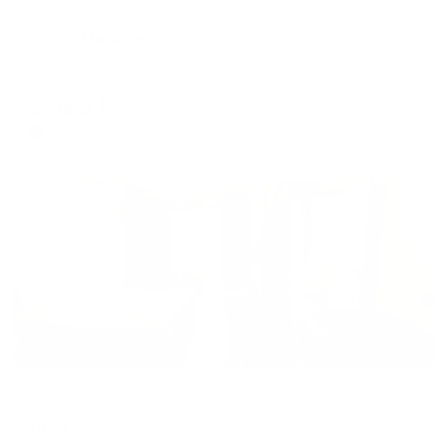
Гостевой дом
Вилла Марина
Анапа, ул.Ленина,д.60А
Мгновенное бронирование
5,969
₽
цена за
за сутки
1,492
₽ × 4 платежа
Жильё проверено
Гостевой дом
Ника
Анапа, ул.Новороссийская, 62 А