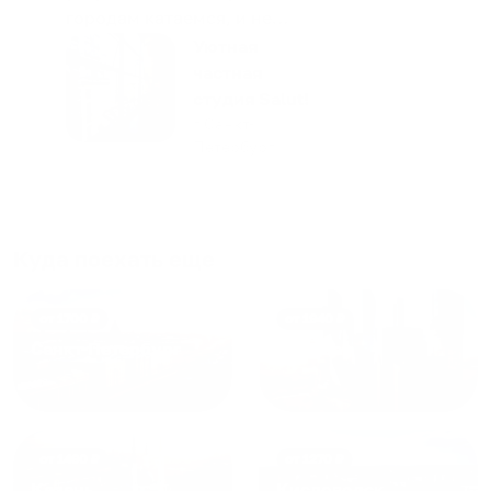
городам катаемся, и не
только в России. Сервис на
Уютная
отличном уровне. Хозяин
частная
апартаментов доброй души
студия Salut!
человек, всегда можно
г Санкт-
Петербург
договориться, подскажет
что как и почему.
Рекомендуем на 100% и вам,
и друзьям и сами будем
приезжать еще...
Куда поехать еще
от
1700
₽
от
1940
₽
Санкт-Петербург
Москва
от
1490
₽
от
1270
₽
Казань
Кисловодск