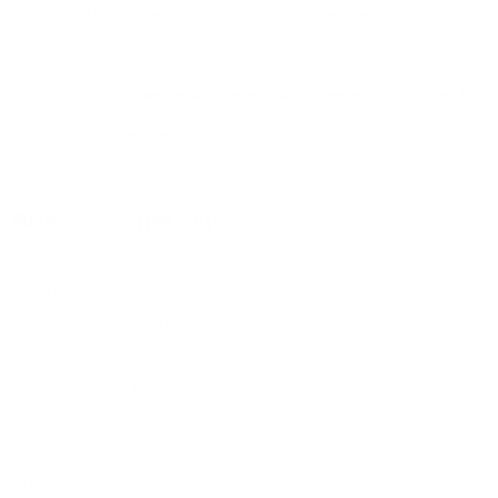
ночь, сутки, 3 дня, неделю и т.д сравнение среди
1480
объектов
.
Самые дешевые, ₽
Самые дорогие, ₽
1 спальня
2242
29210
Вместе с этим ищут:
Студия
Однокомнатная
Двухкомнатная
Трехкомнатная
Большая
Маленькая
Квартира
Комната
Апартаменты
Дом
Номер
С кухней
С кухней
С детской кроваткой
С джакузи
С камином
С балконом
С парковкой
С сауной
С кондиционером
Со стиральной машиной
С посудомоечной машиной
С интернетом
С детьми
С животными
Без залога
На ночь
С отчетными документами