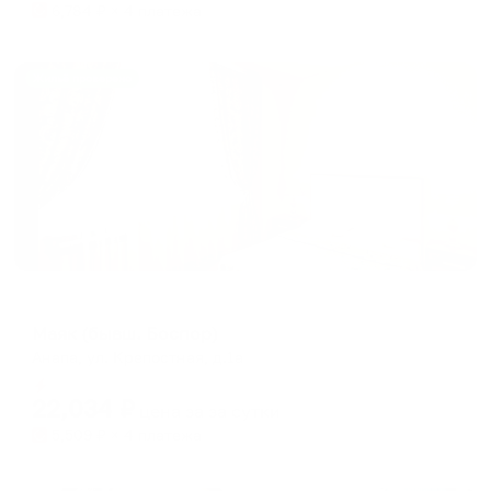
6,784
₽ × 4 платежа
Жильё проверено
Отель
Маяк (бывш. Боспор)
Анапа, ул. Крепостная, д.1а
Мгновенное бронирование
22,034
₽
цена за
за сутки
5,509
₽ × 4 платежа