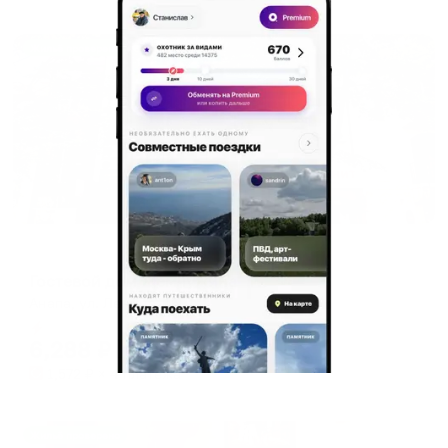
Жильё проверено
Гостевой дом
Гостевой дом Жемчужина
Анапа, ул. Ленина, 16
Мгновенное бронирование
6,288
₽
цена за
за сутки
1,572
₽ × 4 платежа
Жильё проверено