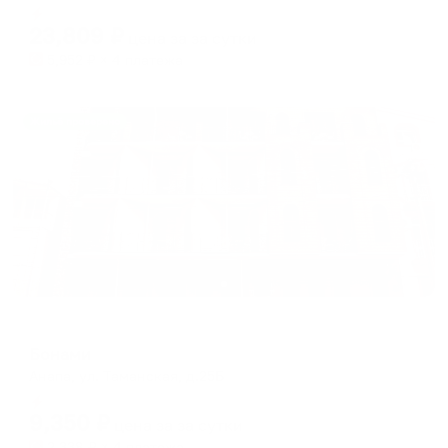
Мгновенное бронирование
changing
changing
23,809
₽
цена за
за сутки
dates.
dates.
5,952
₽ × 4 платежа
Жильё проверено
Гостевой дом
Бонами
Анапа, ул. Таманская, д.25Б
Мгновенное бронирование
9,350
₽
цена за
за сутки
2,338
₽ × 4 платежа