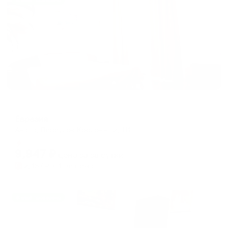
Жильё проверено
Отель
Евразия
Анапа, Переулок Кордонный, 1И
Мгновенное бронирование
9,947
₽
цена за
за сутки
2,487
₽ × 4 платежа
Жильё проверено