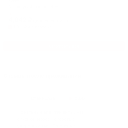
Клён
Анапа, ул.Шевченко, 49А
Мгновенное бронирование
4,042
₽
цена за
за сутки
1,011
₽ × 4 платежа
Смотреть все
Отзывы после проживания
Станислав
5.00
Идеальные апартаменты, мы
с женой можем сказать с
уверенностью. По разным