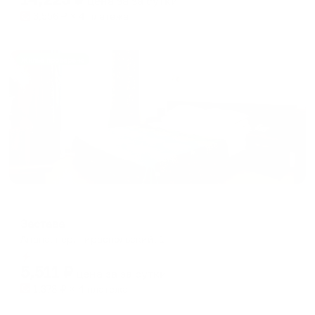
цена за
за сутки
3,556
₽ × 4 платежа
Жильё проверено
Пансионат
Застава
Анапа, пер. Тираспольский, 1
Мгновенное бронирование
5,511
₽
цена за
за сутки
1,378
₽ × 4 платежа