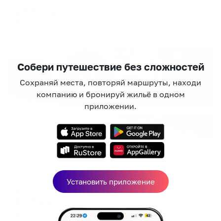
24,171
₽
цена за
за сутки
6,043
₽ × 4 платежа
Жильё проверено
Собери путешествие без сложностей
Сохраняй места, повторяй маршруты, находи
компанию и бронируй жильё в одном
приложении.
Отель
Максимус
Анапа, ул. Самбурова, д.12
Установить приложение
Мгновенное бронирование
8,753
₽
цена за
за сутки
2,188
₽ × 4 платежа