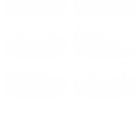
от
1800
₽
от
2300
₽
Калининград
Сочи
от
1970
₽
от
1345
₽
Краснодар
Екатеринбург
Дома в Анапе
сдаются по средней стоимости
7620
₽
за сутки, минимальная цена на аренду квартиры
посуточно
3048
₽, максимальная стоимость
39506
₽, снять можно на ночь, сутки, 3 дня, неделю и т.д