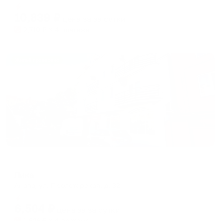
dates.
Мгновенное бронирование
dates.
10,839
₽
цена за
за сутки
2,710
₽ × 4 платежа
Жильё проверено
Гостевой дом
Лика
Анапа, ул. Пролетарская, д. 32
Мгновенное бронирование
6,504
₽
цена за
за сутки
1,626
₽ × 4 платежа