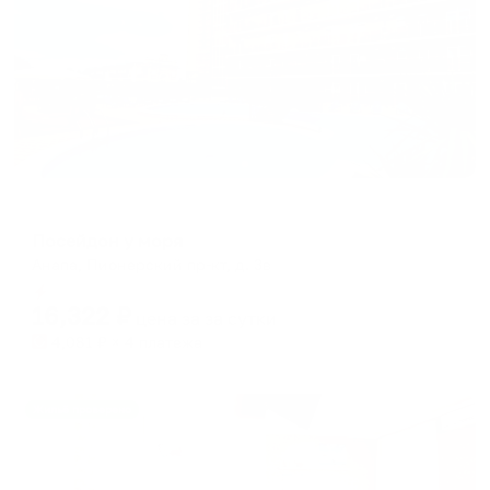
Отель
Посейдон у моря
Анапа, Пионерский пр-кт, д. 3в
Мгновенное бронирование
16,322
₽
цена за
за сутки
4,081
₽ × 4 платежа
Жильё проверено