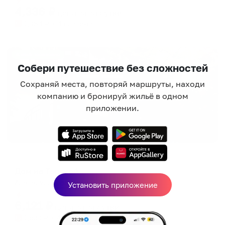
4,336
₽
цена за
за сутки
1,084
₽ × 4 платежа
Жильё проверено
Собери путешествие без сложностей
Сохраняй места, повторяй маршруты, находи
компанию и бронируй жильё в одном
приложении.
Гостевой дом
Дом на Терской
Анапа, ул. Терская, д. 33
Установить приложение
Мгновенное бронирование
6,121
₽
цена за
за сутки
1,530
₽ × 4 платежа