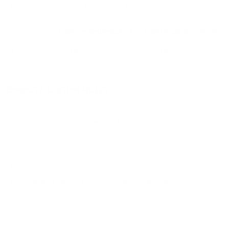
сравнение среди
1490
объектов
.
Самые дешевые, ₽
Самые дорогие, ₽
1 спальня
3048
39506
Вместе с этим ищут:
Студия
Однокомнатная
Двухкомнатная
Трехкомнатная
Большая
Маленькая
Квартира
Комната
Апартаменты
Дом
Номер
С кухней
С кухней
С детской кроваткой
С джакузи
С камином
С балконом
С парковкой
С сауной
С кондиционером
Со стиральной машиной
С посудомоечной машиной
С интернетом
С детьми
С животными
Без залога
На ночь
С отчетными документами