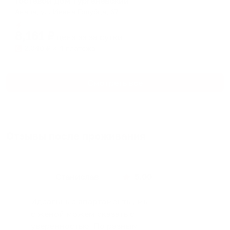
Гостевой дом Тургеневский
Анапа, ул. Ивана Голубца, 67
Мгновенное бронирование
8,161
₽
цена за
за сутки
2,040
₽ × 4 платежа
Смотреть все
Отзывы после проживания
Станислав
5.00
Идеальные апартаменты, мы
с женой можем сказать с
уверенностью. По разным