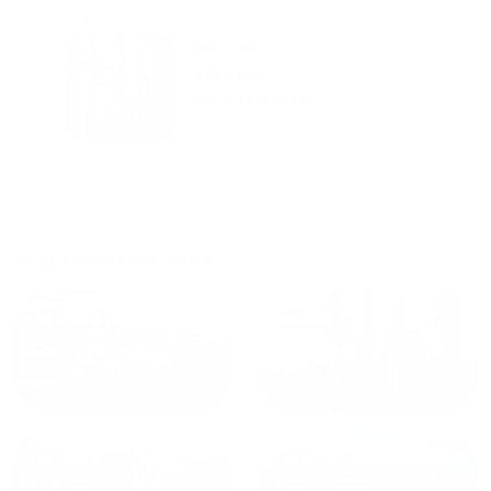
городам катаемся, и не
только в России. Сервис на
Уютная
отличном уровне. Хозяин
частная
апартаментов доброй души
студия Salut!
человек, всегда можно
г Санкт-
Петербург
договориться, подскажет
что как и почему.
Рекомендуем на 100% и вам,
и друзьям и сами будем
приезжать еще...
Куда поехать еще
от
1700
₽
от
1940
₽
Санкт-Петербург
Москва
от
1490
₽
от
1270
₽
Казань
Кисловодск