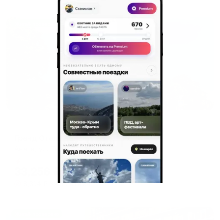
Жильё проверено
Отель
Гранд Отель Валентина
Анапа, ул. Терская, 103
Мгновенное бронирование
33,256
₽
цена за
за сутки
8,314
₽ × 4 платежа
Жильё проверено