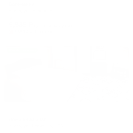
Богемания
Анапа, ул. Гребенская, д. 11
Мгновенное бронирование
9,539
₽
цена за
за сутки
2,385
₽ × 4 платежа
Жильё проверено
Гостевой дом
Домашний очаг
Анапа, ул. Шевченко, 117А
Мгновенное бронирование