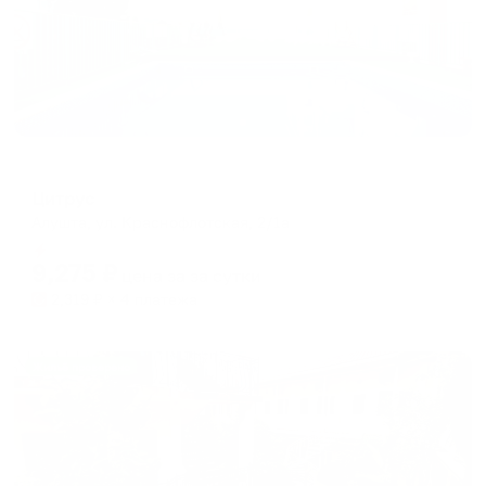
Гостевой дом
Цитрус
Алушта, ул. Краснофлотская, 2/1а
Мгновенное бронирование
9,275
₽
цена за
за сутки
2,319
₽ × 4 платежа
Жильё проверено