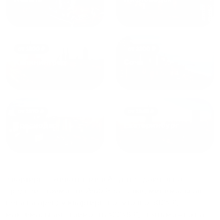
от
1800
₽
от
2300
₽
Калининград
Сочи
от
1970
₽
от
1345
₽
Краснодар
Екатеринбург
Квартиры с животными в Алуште
сдаются по
средней стоимости
7560
₽ за сутки, минимальная
цена на аренду квартиры посуточно
3024
₽,
максимальная стоимость
42248
₽, снять можно на