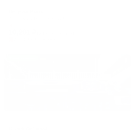
Мини-отель
Летучая Мышь
Алушта, ул. Береговая, д.3
Мгновенное бронирование
10,201
₽
цена за
за сутки
2,550
₽ × 4 платежа
Жильё проверено
Мини-отель
Страж Империи
Алушта, улица Ленина 10