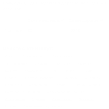
ночь, сутки, 3 дня, неделю и т.д сравнение среди
340
объектов
.
Самые дешевые, ₽
Самые дорогие, ₽
1 спальня
3024
42248
Вместе с этим ищут:
Студия
Однокомнатная
Двухкомнатная
Трехкомнатная
Большая
Маленькая
Квартира
Комната
Апартаменты
Дом
Номер
С кухней
С кухней
С детской кроваткой
С джакузи
С камином
С балконом
С парковкой
С сауной
С кондиционером
Со стиральной машиной
С посудомоечной машиной
С интернетом
С детьми
С животными
Без залога
На ночь
С отчетными документами