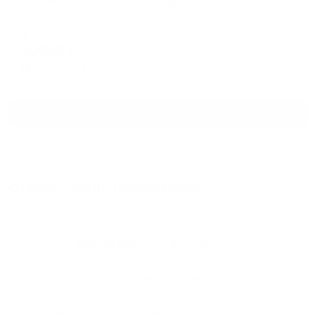
ART HOUSE HOTEL (Арт Хаус)
Алушта, yл. Набережная, д. 18а
Мгновенное бронирование
9,692
₽
цена за
за сутки
2,423
₽ × 4 платежа
Смотреть все
Отзывы после проживания
Станислав
5.00
Идеальные апартаменты, мы
с женой можем сказать с
уверенностью. По разным