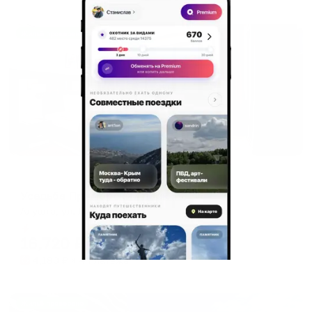
Жильё проверено
Гостевой дом
Усадьба Приморский парк
Алушта, ул. Ленина, 8-б
Мгновенное бронирование
16,720
₽
цена за
за сутки
4,180
₽ × 4 платежа
Жильё проверено