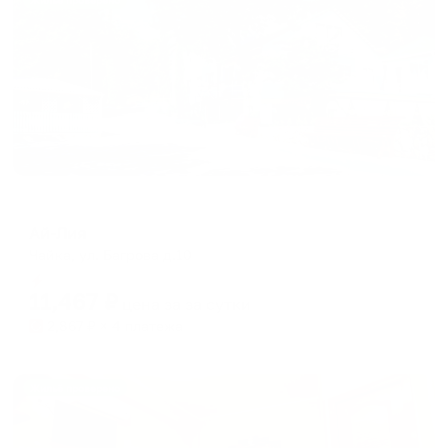
Жильё проверено
Отель
Ай-Лия
Чайка, ул. Багрова д.10
Мгновенное бронирование
11,467
₽
цена за
за сутки
2,867
₽ × 4 платежа
Жильё проверено