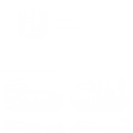
городам катаемся, и не
только в России. Сервис на
Уютная
отличном уровне. Хозяин
частная
апартаментов доброй души
студия Salut!
человек, всегда можно
г Санкт-
Петербург
договориться, подскажет
что как и почему.
Рекомендуем на 100% и вам,
и друзьям и сами будем
приезжать еще...
Куда поехать еще
от
1700
₽
от
1940
₽
Санкт-Петербург
Москва
от
1490
₽
от
1270
₽
Казань
Кисловодск