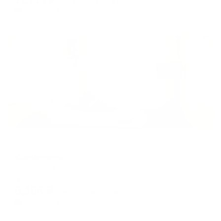
цена за
за сутки
2,928
₽ × 4 платежа
Жильё проверено
Мини-отель
Южная ночь
Алушта, ул.Багликова 8-а
Мгновенное бронирование
8,156
₽
цена за
за сутки
2,039
₽ × 4 платежа