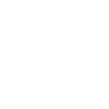
Гостевой дом
Эдем
Алушта, ул. Горького, д. 68
Мгновенное бронирование
5,082
₽
цена за
за сутки
1,271
₽ × 4 платежа
Жильё проверено