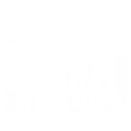
Отель
VK Hotel Royal (ВК Роял)
Алушта, ул. Набережная, 16Е
Мгновенное бронирование
14,639
₽
цена за
за сутки
3,660
₽ × 4 платежа
Жильё проверено
Отель
ВиллаСлава