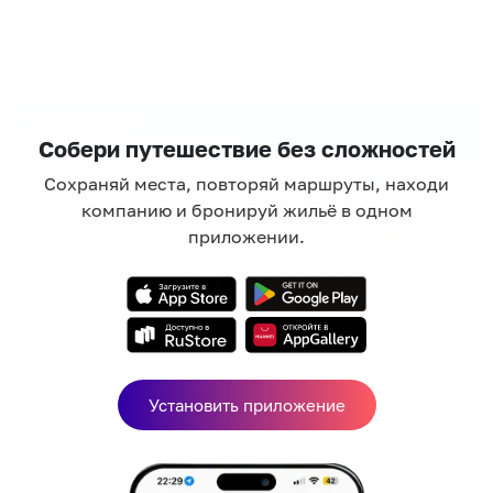
6,875
₽
цена за
за сутки
1,719
₽ × 4 платежа
Жильё проверено
Собери путешествие без сложностей
Сохраняй места, повторяй маршруты, находи
компанию и бронируй жильё в одном
приложении.
Отель
Riviera Sunrise Resort&Spa (Ривьера Санрайз Резорт и Спа)
Алушта, ул. Ленина, 2
Установить приложение
Мгновенное бронирование
33,184
₽
цена за
за сутки
8,296
₽ × 4 платежа