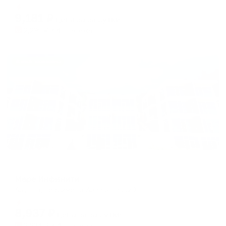
Мгновенное бронирование
changing
changing
9,181
₽
цена за
за сутки
dates.
dates.
2,295
₽ × 4 платежа
Жильё проверено
Гостевой дом
Маре Инфинити
Алушта, пер. имени Айвазяна д.20
Мгновенное бронирование
8,937
₽
цена за
за сутки
2,234
₽ × 4 платежа