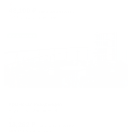
dates.
Мгновенное бронирование
dates.
48,100
₽
цена за
за сутки
12,025
₽ × 4 платежа
Жильё проверено
Отель
Крымская Резиденция
Алушта, ул. Западная, 4
Мгновенное бронирование
13,262
₽
цена за
за сутки
3,316
₽ × 4 платежа