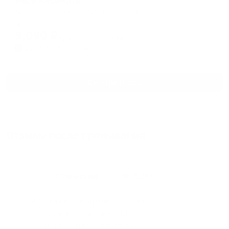
Маре Инфинити
Алушта, пер. имени Айвазяна д.20
Мгновенное бронирование
9,090
₽
цена за
за сутки
2,273
₽ × 4 платежа
Смотреть все
Отзывы после проживания
Станислав
5.00
Идеальные апартаменты, мы
с женой можем сказать с
уверенностью. По разным