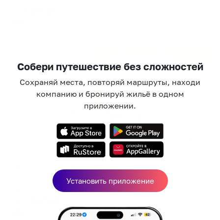
7,556
₽
цена за
за сутки
1,889
₽ × 4 платежа
Жильё проверено
Собери путешествие без сложностей
Сохраняй места, повторяй маршруты, находи
компанию и бронируй жильё в одном
приложении.
Отель
Вилла с садом Бон Мезон
Алушта, ул. Партизанская 12
Установить приложение
Мгновенное бронирование
12,905
₽
цена за
за сутки
3,226
₽ × 4 платежа