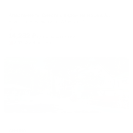
Апартаменты в разных районах города
Апартаменты Сиеста с видом на море в Алуште
Алушта, переулок имени Айвазяна, 2
Мгновенное бронирование
14,282
₽
цена за
за сутки
3,571
₽ × 4 платежа
Жильё проверено
Отель
Ай-Лия