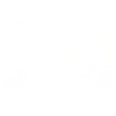
Эдем
Алушта, ул. Горького, д. 68
Мгновенное бронирование
5,082
₽
цена за
за сутки
1,271
₽ × 4 платежа
Жильё проверено
Мини-отель
Пеликан
Алушта, ул. Горького, 4
Мгновенное бронирование