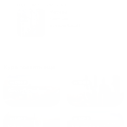
городам катаемся, и не
только в России. Сервис на
Уютная
отличном уровне. Хозяин
частная
апартаментов доброй души
студия Salut!
человек, всегда можно
г Санкт-
Петербург
договориться, подскажет
что как и почему.
Рекомендуем на 100% и вам,
и друзьям и сами будем
приезжать еще...
Куда поехать еще
от
1700
₽
от
1940
₽
Санкт-Петербург
Москва
от
1490
₽
от
1270
₽
Казань
Кисловодск