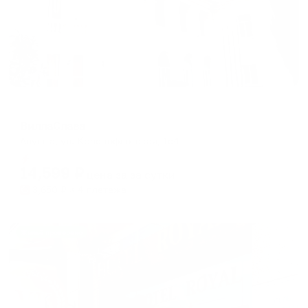
Отель
ВиллаСлава
Алушта, ул. Краснофлотская, 1с4
Мгновенное бронирование
14,599
₽
цена за
за сутки
3,650
₽ × 4 платежа
Жильё проверено