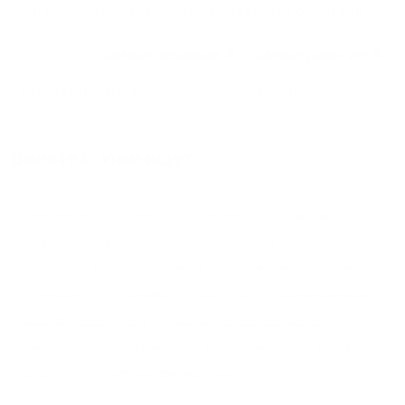
дня, неделю и т.д сравнение среди
340
объектов
.
Самые дешевые, ₽
Самые дорогие, ₽
1 спальня
3024
42248
Вместе с этим ищут:
Студия
Однокомнатная
Двухкомнатная
Трехкомнатная
Большая
Маленькая
Квартира
Комната
Апартаменты
Дом
Номер
С кухней
С кухней
С детской кроваткой
С джакузи
С камином
С балконом
С парковкой
С сауной
С кондиционером
Со стиральной машиной
С посудомоечной машиной
С интернетом
С детьми
С животными
Без залога
На ночь
С отчетными документами