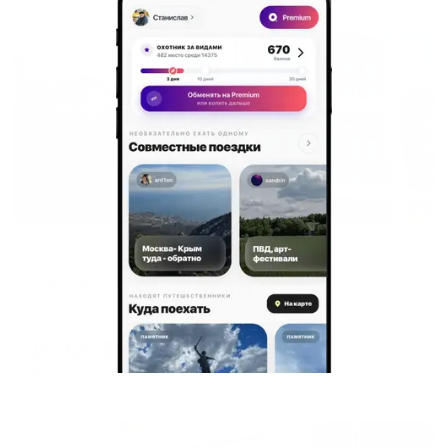
Жильё проверено
Меблированные комнаты
Алуштик
Алушта, Глазкрицкого, 25а
Мгновенное бронирование
11,221
₽
цена за
за сутки
2,805
₽ × 4 платежа
Жильё проверено