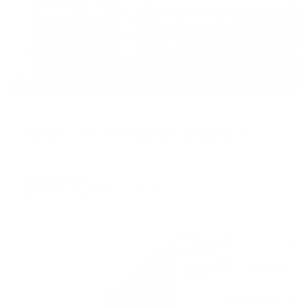
Отель
Riviera Sunrise Resort&Spa (Ривьера Санрайз Резорт и Спа)
Алушта, ул. Ленина, 2
Мгновенное бронирование
33,607
₽
цена за
за сутки
8,402
₽ × 4 платежа
Жильё проверено