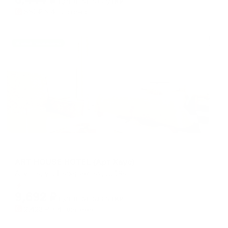
цена за
за сутки
861
₽ × 4 платежа
Жильё проверено
Отель
ART HOUSE HOTEL (Арт Хаус)
Алушта, yл. Набережная, д. 18а
Мгновенное бронирование
9,692
₽
цена за
за сутки
2,423
₽ × 4 платежа