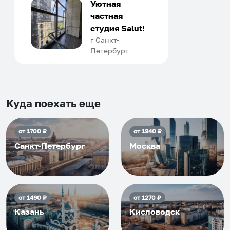
только в России. Сервис на
Уютная
отличном уровне. Хозяин
частная
апартаментов доброй души
студия Salut!
человек, всегда можно
г Санкт-
Петербург
договориться, подскажет
что как и почему.
Рекомендуем на 100% и вам,
и друзьям и сами будем
приезжать еще...
Куда поехать еще
от
1700
₽
от
1940
₽
Санкт-Петербург
Москва
от
1490
₽
от
1270
₽
Казань
Кисловодск