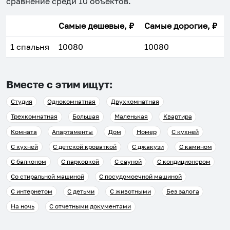
сравнение среди
10
объектов
.
Самые дешевые, ₽
Самые дорогие, ₽
1 спальня
10080
10080
Вместе с этим ищут:
Студия
Однокомнатная
Двухкомнатная
Трехкомнатная
Большая
Маленькая
Квартира
Комната
Апартаменты
Дом
Номер
С кухней
С кухней
С детской кроваткой
С джакузи
С камином
С балконом
С парковкой
С сауной
С кондиционером
Со стиральной машиной
С посудомоечной машиной
С интернетом
С детьми
С животными
Без залога
На ночь
С отчетными документами