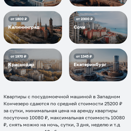
от
1800
₽
от
2300
₽
Калининград
Сочи
от
1970
₽
от
1345
₽
Краснодар
Екатеринбург
Квартиры с посудомоечной машиной в Западном
Кончезеро
сдаются по средней стоимости
25200
₽
за сутки, минимальная цена на аренду квартиры
посуточно
10080
₽, максимальная стоимость
10080
₽, снять можно на ночь, сутки, 3 дня, неделю и т.д