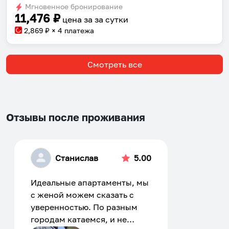
keyboard
keyboard
Мгновенное бронирование
11,476
₽
shortcuts
shortcuts
цена за
за сутки
for
for
2,869
₽ × 4 платежа
changing
changing
dates.
dates.
Смотреть все
Отзывы после проживания
Станислав
5.00
Идеальные апартаменты, мы
с женой можем сказать с
уверенностью. По разным
городам катаемся, и не