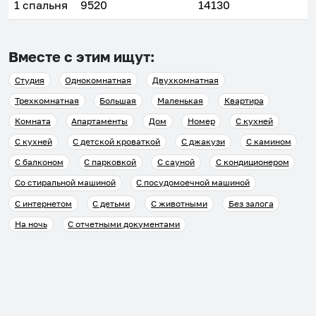
1 спальня
9520
14130
Вместе с этим ищут:
Студия
Однокомнатная
Двухкомнатная
Трехкомнатная
Большая
Маленькая
Квартира
Комната
Апартаменты
Дом
Номер
С кухней
С кухней
С детской кроваткой
С джакузи
С камином
С балконом
С парковкой
С сауной
С кондиционером
Со стиральной машиной
С посудомоечной машиной
С интернетом
С детьми
С животными
Без залога
На ночь
С отчетными документами