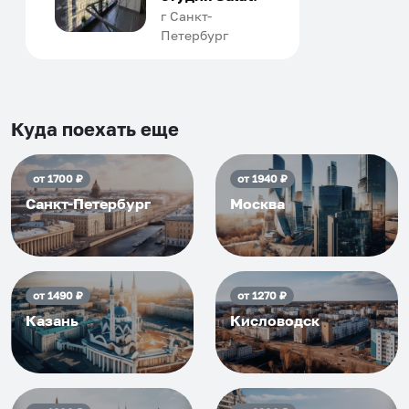
человек, всегда можно
г Санкт-
Петербург
договориться, подскажет
что как и почему.
Рекомендуем на 100% и вам,
и друзьям и сами будем
приезжать еще...
Куда поехать еще
от
1700
₽
от
1940
₽
Санкт-Петербург
Москва
от
1490
₽
от
1270
₽
Казань
Кисловодск