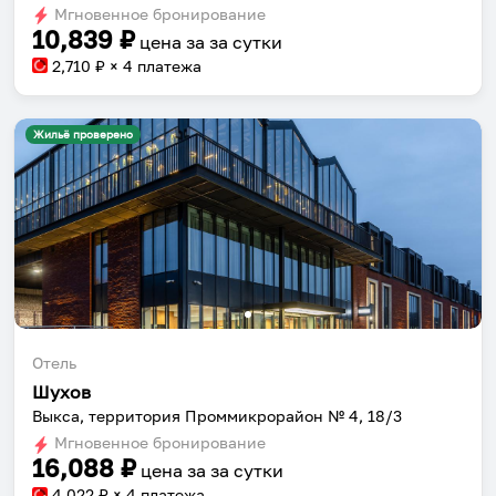
Мгновенное бронирование
changing
changing
10,839
₽
цена за
за сутки
dates.
dates.
2,710
₽ × 4 платежа
Жильё проверено
Отель
Шухов
Выкса, территория Проммикрорайон № 4, 18/3
Мгновенное бронирование
16,088
₽
цена за
за сутки
4,022
₽ × 4 платежа