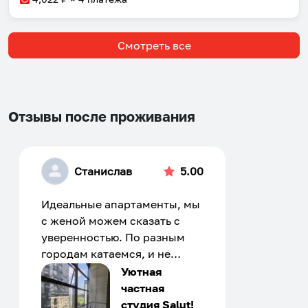
Смотреть все
Отзывы после проживания
Станислав
5.00
Идеальные апартаменты, мы
с женой можем сказать с
уверенностью. По разным
городам катаемся, и не
только в России. Сервис на
Уютная
отличном уровне. Хозяин
частная
апартаментов доброй души
студия Salut!