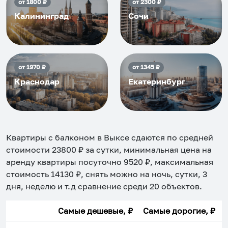
от
1800
₽
от
2300
₽
Калининград
Сочи
от
1970
₽
от
1345
₽
Краснодар
Екатеринбург
Квартиры с балконом в Выксе
сдаются по средней
стоимости
23800
₽ за сутки, минимальная цена на
аренду квартиры посуточно
9520
₽, максимальная
стоимость
14130
₽, снять можно на ночь, сутки, 3
дня, неделю и т.д сравнение среди
20
объектов
.
Самые дешевые, ₽
Самые дорогие, ₽