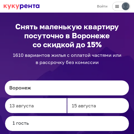
Войти
✕
Снять маленькую квартиру
посуточно
в Воронеже
со скидкой до 15%
1610
вариантов
жилья с оплатой частями или
в рассрочку без комиссии
Navigate
Navigate
forward
backward
to
to