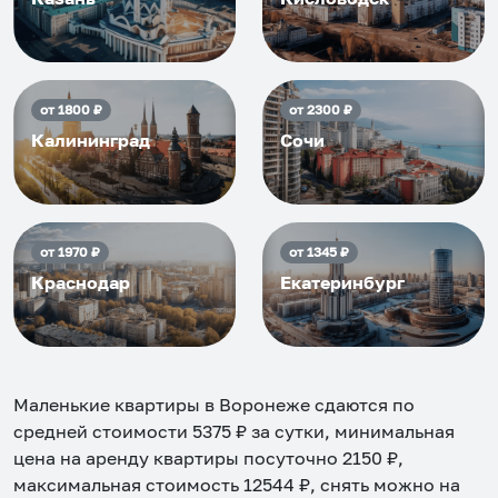
от
1800
₽
от
2300
₽
Калининград
Сочи
от
1970
₽
от
1345
₽
Краснодар
Екатеринбург
Маленькие квартиры в Воронеже
сдаются по
средней стоимости
5375
₽ за сутки, минимальная
цена на аренду квартиры посуточно
2150
₽,
максимальная стоимость
12544
₽, снять можно на