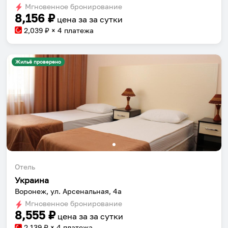
Мгновенное бронирование
changing
changing
8,156
₽
цена за
за сутки
dates.
dates.
2,039
₽ × 4 платежа
Жильё проверено
Отель
Украина
Воронеж, ул. Арсенальная, 4а
Мгновенное бронирование
8,555
₽
цена за
за сутки
2,139
₽ × 4 платежа