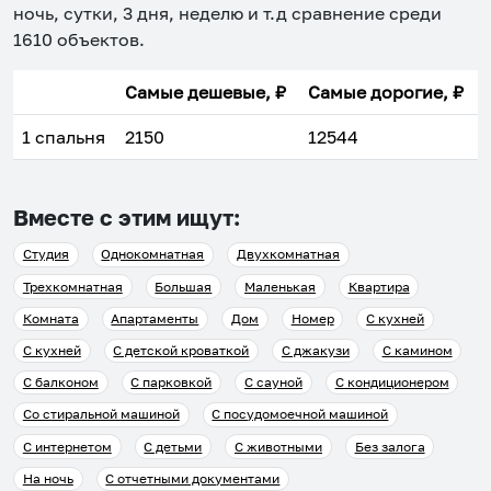
ночь, сутки, 3 дня, неделю и т.д сравнение среди
1610
объектов
.
Самые дешевые, ₽
Самые дорогие, ₽
1 спальня
2150
12544
Вместе с этим ищут:
Студия
Однокомнатная
Двухкомнатная
Трехкомнатная
Большая
Маленькая
Квартира
Комната
Апартаменты
Дом
Номер
С кухней
С кухней
С детской кроваткой
С джакузи
С камином
С балконом
С парковкой
С сауной
С кондиционером
Со стиральной машиной
С посудомоечной машиной
С интернетом
С детьми
С животными
Без залога
На ночь
С отчетными документами