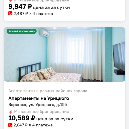
9,947
₽
цена за
за сутки
2,487
₽ × 4 платежа
Жильё проверено
Собери путешествие без сложностей
Сохраняй места, повторяй маршруты, находи
компанию и бронируй жильё в одном
приложении.
Апартаменты в разных районах города
Апартаменты на Урицкого
Воронеж, ул. Урицкого, д.155
Установить приложение
Мгновенное бронирование
10,589
₽
цена за
за сутки
2,647
₽ × 4 платежа