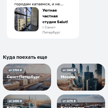
городам катаемся, и не
только в России. Сервис на
Уютная
отличном уровне. Хозяин
частная
апартаментов доброй души
студия Salut!
человек, всегда можно
г Санкт-
Петербург
договориться, подскажет
что как и почему.
Рекомендуем на 100% и вам,
и друзьям и сами будем
приезжать еще...
Куда поехать еще
от
1700
₽
от
1940
₽
Санкт-Петербург
Москва
от
1490
₽
от
1270
₽
Казань
Кисловодск