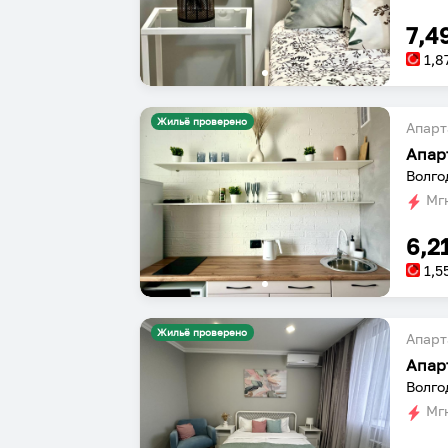
7,4
1,8
Жильё проверено
Апарт
Апар
Волго
Мгн
6,2
1,5
Жильё проверено
Апарт
Апар
Волго
Мгн