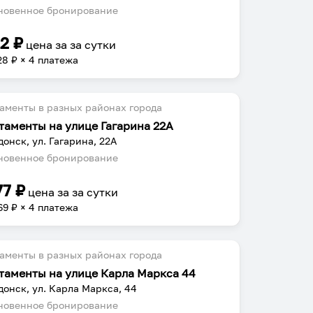
овенное бронирование
12
₽
цена за
за сутки
28
₽ × 4 платежа
аменты в разных районах города
таменты на улице Гагарина 22А
донск, ул. Гагарина, 22А
овенное бронирование
77
₽
цена за
за сутки
69
₽ × 4 платежа
аменты в разных районах города
таменты на улице Карла Маркса 44
донск, ул. Карла Маркса, 44
овенное бронирование