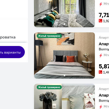
Мгн
7,7
1,9
Жильё проверено
кроватка
Апарт
Апар
сная
Волго
ть варианты
Мгн
5,8
1,4
Жильё проверено
Апарт
Апар
Волго
Мгн