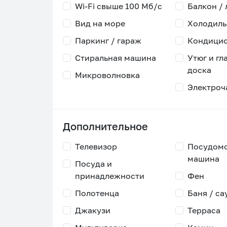
Wi-Fi свыше 100 Мб/с
Балкон /
Вид на море
Холодиль
Паркинг / гараж
Кондици
Стиральная машина
Утюг и гл
доска
Микроволновка
Электроч
Дополнительное
Телевизор
Посудом
машина
Посуда и
принадлежности
Фен
Полотенца
Баня / са
Джакузи
Терраса