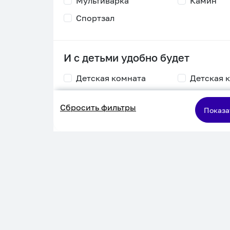
Мультиварка
Камин
Спортзал
И с детьми удобно будет
Детская комната
Детская 
Столик для
Двухъяру
Сбросить фильтры
кормления
кровать
Показа
Пеленальный стол
Игровая приставка