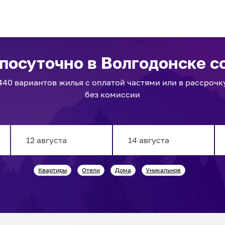
 посуточно
в Волгодонске
со
440
вариантов
жилья с оплатой частями или в рассрочк
без комиссии
Navigate
Navigate
Квартиры
Отели
Дома
Уникальное
forward
backward
to
to
interact
interact
with
with
the
the