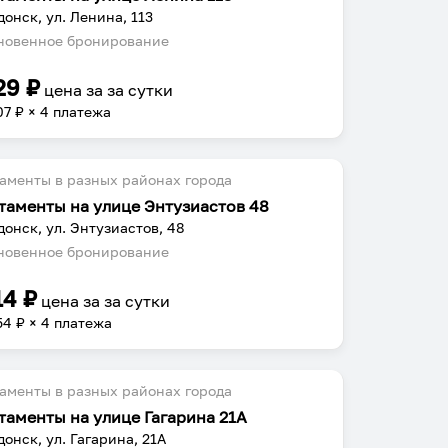
донск, ул. Ленина, 113
овенное бронирование
29
₽
цена за
за сутки
07
₽ × 4 платежа
аменты в разных районах города
таменты на улице Энтузиастов 48
донск, ул. Энтузиастов, 48
овенное бронирование
14
₽
цена за
за сутки
54
₽ × 4 платежа
аменты в разных районах города
таменты на улице Гагарина 21А
донск, ул. Гагарина, 21А