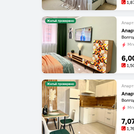
1,8
Жильё проверено
Апарт
Апар
Волго
Мгн
6,0
1,5
Жильё проверено
Апарт
Апар
Волго
Мгн
7,0
1,7