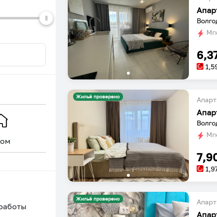
Апар
Волго
Мгн
6,3
1,5
Жильё проверено
Апарт
Апар
Волго
Мгн
ом
Уникальное
7,9
1,9
Жильё проверено
Апарт
 работы
Апар