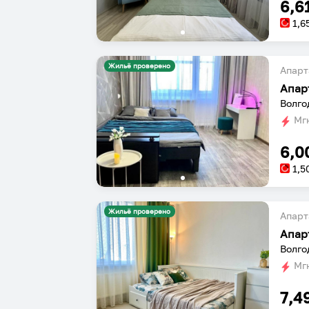
6,6
1,6
Жильё проверено
Апарт
Апар
Волго
Мгн
6,0
1,5
Жильё проверено
Апарт
Апар
Волго
Мгн
7,4