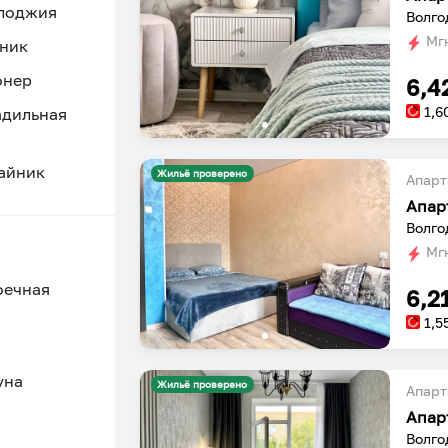
 лоджия
Волго
Мгн
ник
онер
6,4
1,6
адильная
айник
Жильё проверено
Апарт
Апар
Волго
Мгн
оечная
6,2
1,5
уна
Жильё проверено
Апарт
Апар
Волго