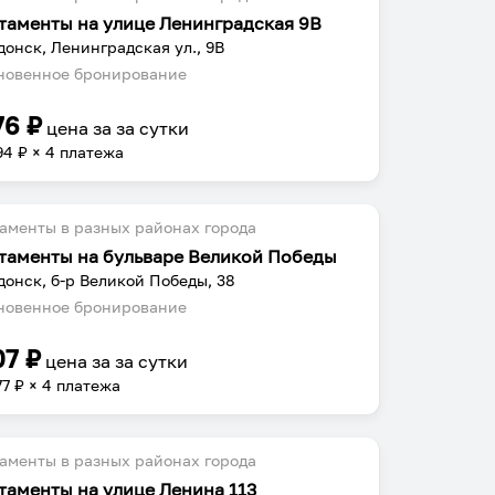
таменты на улице Ленинградская 9В
донск, Ленинградская ул., 9В
овенное бронирование
76
₽
цена за
за сутки
94
₽ × 4 платежа
аменты в разных районах города
таменты на бульваре Великой Победы
донск, б-р Великой Победы, 38
овенное бронирование
07
₽
цена за
за сутки
77
₽ × 4 платежа
аменты в разных районах города
таменты на улице Ленина 113