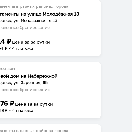
аменты в разных районах города
таменты на улице Молодёжная 13
донск, ул. Молодёжная, д.13
овенное бронирование
14
₽
цена за
за сутки
54
₽ × 4 платежа
вой дом
евой дом на Набережной
донск, ул. Заречная, 6Б
овенное бронирование
476
₽
цена за
за сутки
69
₽ × 4 платежа
аменты в разных районах города